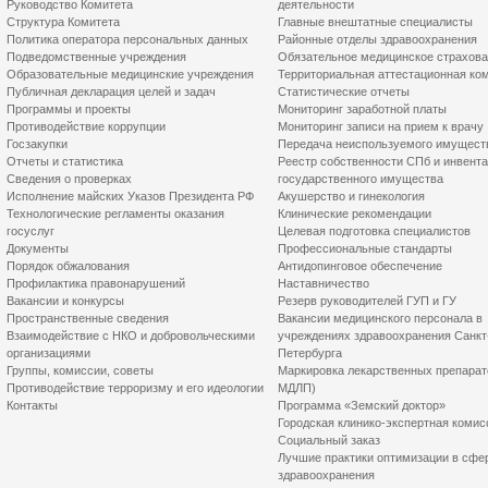
Руководство Комитета
деятельности
Структура Комитета
Главные внештатные специалисты
Политика оператора персональных данных
Районные отделы здравоохранения
Подведомственные учреждения
Обязательное медицинское страхов
Образовательные медицинские учреждения
Территориальная аттестационная ко
Публичная декларация целей и задач
Статистические отчеты
Программы и проекты
Мониторинг заработной платы
Противодействие коррупции
Мониторинг записи на прием к врачу
Госзакупки
Передача неиспользуемого имущест
Отчеты и статистика
Реестр собственности СПб и инвент
Сведения о проверках
государственного имущества
Исполнение майских Указов Президента РФ
Акушерство и гинекология
Технологические регламенты оказания
Клинические рекомендации
госуслуг
Целевая подготовка специалистов
Документы
Профессиональные стандарты
Порядок обжалования
Антидопинговое обеспечение
Профилактика правонарушений
Наставничество
Вакансии и конкурсы
Резерв руководителей ГУП и ГУ
Пространственные сведения
Вакансии медицинского персонала в
Взаимодействие с НКО и добровольческими
учреждениях здравоохранения Санкт
организациями
Петербурга
Группы, комиссии, советы
Маркировка лекарственных препарат
Противодействие терроризму и его идеологии
МДЛП)
Контакты
Программа «Земский доктор»
Городская клинико-экспертная комис
Социальный заказ
Лучшие практики оптимизации в сфе
здравоохранения