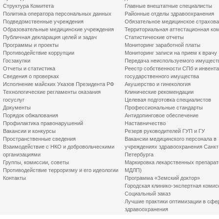
Структура Комитета
Главные внештатные специалисты
Политика оператора персональных данных
Районные отделы здравоохранения
Подведомственные учреждения
Обязательное медицинское страхов
Образовательные медицинские учреждения
Территориальная аттестационная ко
Публичная декларация целей и задач
Статистические отчеты
Программы и проекты
Мониторинг заработной платы
Противодействие коррупции
Мониторинг записи на прием к врачу
Госзакупки
Передача неиспользуемого имущест
Отчеты и статистика
Реестр собственности СПб и инвент
Сведения о проверках
государственного имущества
Исполнение майских Указов Президента РФ
Акушерство и гинекология
Технологические регламенты оказания
Клинические рекомендации
госуслуг
Целевая подготовка специалистов
Документы
Профессиональные стандарты
Порядок обжалования
Антидопинговое обеспечение
Профилактика правонарушений
Наставничество
Вакансии и конкурсы
Резерв руководителей ГУП и ГУ
Пространственные сведения
Вакансии медицинского персонала в
Взаимодействие с НКО и добровольческими
учреждениях здравоохранения Санкт
организациями
Петербурга
Группы, комиссии, советы
Маркировка лекарственных препарат
Противодействие терроризму и его идеологии
МДЛП)
Контакты
Программа «Земский доктор»
Городская клинико-экспертная комис
Социальный заказ
Лучшие практики оптимизации в сфе
здравоохранения