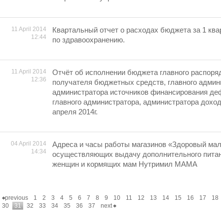
11 April 2014
Квартальный отчет о расходах бюджета за 1 ква
12:44
по здравоохранению.
11 April 2014
Отчёт об исполнении бюджета главного распоря
12:36
получателя бюджетных средств, главного админ
администратора источников финансирования де
главного администратора, администратора дохо
апреля 2014г.
04 April 2014
Адреса и часы работы магазинов «Здоровый ма
14:34
осуществляющих выдачу дополнительного пита
женщин и кормящих мам Нутримил МАМА
previous
1
2
3
4
5
6
7
8
9
10
11
12
13
14
15
16
17
18
30
31
32
33
34
35
36
37
next