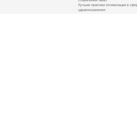
Социальный заказ
Лучшие практики оптимизации в сфе
здравоохранения
© 2026 Health Committee of St. Petersburg