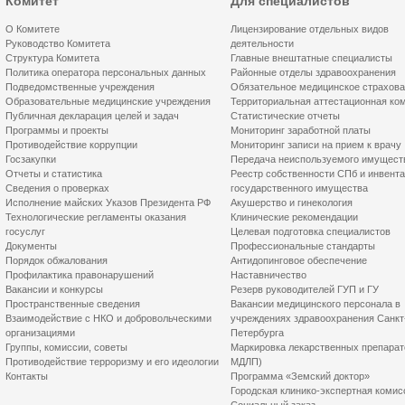
Комитет
Для специалистов
О Комитете
Лицензирование отдельных видов
Руководство Комитета
деятельности
Структура Комитета
Главные внештатные специалисты
Политика оператора персональных данных
Районные отделы здравоохранения
Подведомственные учреждения
Обязательное медицинское страхов
Образовательные медицинские учреждения
Территориальная аттестационная ко
Публичная декларация целей и задач
Статистические отчеты
Программы и проекты
Мониторинг заработной платы
Противодействие коррупции
Мониторинг записи на прием к врачу
Госзакупки
Передача неиспользуемого имущест
Отчеты и статистика
Реестр собственности СПб и инвент
Сведения о проверках
государственного имущества
Исполнение майских Указов Президента РФ
Акушерство и гинекология
Технологические регламенты оказания
Клинические рекомендации
госуслуг
Целевая подготовка специалистов
Документы
Профессиональные стандарты
Порядок обжалования
Антидопинговое обеспечение
Профилактика правонарушений
Наставничество
Вакансии и конкурсы
Резерв руководителей ГУП и ГУ
Пространственные сведения
Вакансии медицинского персонала в
Взаимодействие с НКО и добровольческими
учреждениях здравоохранения Санкт
организациями
Петербурга
Группы, комиссии, советы
Маркировка лекарственных препарат
Противодействие терроризму и его идеологии
МДЛП)
Контакты
Программа «Земский доктор»
Городская клинико-экспертная комис