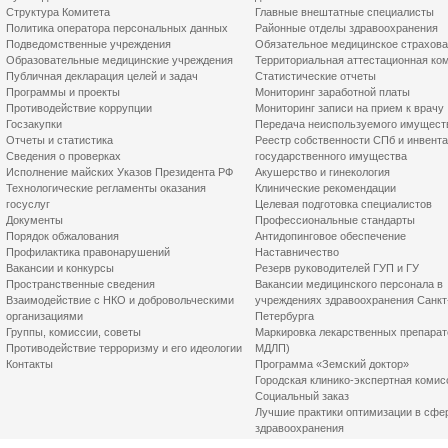
Структура Комитета
Главные внештатные специалисты
Политика оператора персональных данных
Районные отделы здравоохранения
Подведомственные учреждения
Обязательное медицинское страхов
Образовательные медицинские учреждения
Территориальная аттестационная ко
Публичная декларация целей и задач
Статистические отчеты
Программы и проекты
Мониторинг заработной платы
Противодействие коррупции
Мониторинг записи на прием к врачу
Госзакупки
Передача неиспользуемого имущест
Отчеты и статистика
Реестр собственности СПб и инвент
Сведения о проверках
государственного имущества
Исполнение майских Указов Президента РФ
Акушерство и гинекология
Технологические регламенты оказания
Клинические рекомендации
госуслуг
Целевая подготовка специалистов
Документы
Профессиональные стандарты
Порядок обжалования
Антидопинговое обеспечение
Профилактика правонарушений
Наставничество
Вакансии и конкурсы
Резерв руководителей ГУП и ГУ
Пространственные сведения
Вакансии медицинского персонала в
Взаимодействие с НКО и добровольческими
учреждениях здравоохранения Санкт
организациями
Петербурга
Группы, комиссии, советы
Маркировка лекарственных препарат
Противодействие терроризму и его идеологии
МДЛП)
Контакты
Программа «Земский доктор»
Городская клинико-экспертная комис
Социальный заказ
Лучшие практики оптимизации в сфе
здравоохранения