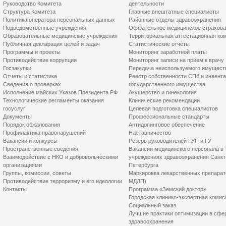
Руководство Комитета
деятельности
Структура Комитета
Главные внештатные специалисты
Политика оператора персональных данных
Районные отделы здравоохранения
Подведомственные учреждения
Обязательное медицинское страхов
Образовательные медицинские учреждения
Территориальная аттестационная ко
Публичная декларация целей и задач
Статистические отчеты
Программы и проекты
Мониторинг заработной платы
Противодействие коррупции
Мониторинг записи на прием к врачу
Госзакупки
Передача неиспользуемого имущест
Отчеты и статистика
Реестр собственности СПб и инвент
Сведения о проверках
государственного имущества
Исполнение майских Указов Президента РФ
Акушерство и гинекология
Технологические регламенты оказания
Клинические рекомендации
госуслуг
Целевая подготовка специалистов
Документы
Профессиональные стандарты
Порядок обжалования
Антидопинговое обеспечение
Профилактика правонарушений
Наставничество
Вакансии и конкурсы
Резерв руководителей ГУП и ГУ
Пространственные сведения
Вакансии медицинского персонала в
Взаимодействие с НКО и добровольческими
учреждениях здравоохранения Санкт
организациями
Петербурга
Группы, комиссии, советы
Маркировка лекарственных препарат
Противодействие терроризму и его идеологии
МДЛП)
Контакты
Программа «Земский доктор»
Городская клинико-экспертная комис
Социальный заказ
Лучшие практики оптимизации в сфе
здравоохранения