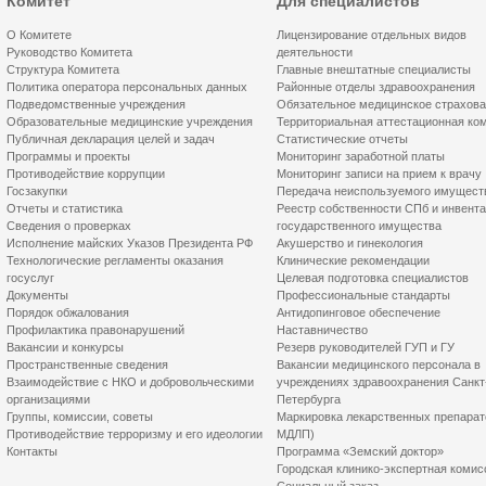
Комитет
Для специалистов
О Комитете
Лицензирование отдельных видов
Руководство Комитета
деятельности
Структура Комитета
Главные внештатные специалисты
Политика оператора персональных данных
Районные отделы здравоохранения
Подведомственные учреждения
Обязательное медицинское страхов
Образовательные медицинские учреждения
Территориальная аттестационная ко
Публичная декларация целей и задач
Статистические отчеты
Программы и проекты
Мониторинг заработной платы
Противодействие коррупции
Мониторинг записи на прием к врачу
Госзакупки
Передача неиспользуемого имущест
Отчеты и статистика
Реестр собственности СПб и инвент
Сведения о проверках
государственного имущества
Исполнение майских Указов Президента РФ
Акушерство и гинекология
Технологические регламенты оказания
Клинические рекомендации
госуслуг
Целевая подготовка специалистов
Документы
Профессиональные стандарты
Порядок обжалования
Антидопинговое обеспечение
Профилактика правонарушений
Наставничество
Вакансии и конкурсы
Резерв руководителей ГУП и ГУ
Пространственные сведения
Вакансии медицинского персонала в
Взаимодействие с НКО и добровольческими
учреждениях здравоохранения Санкт
организациями
Петербурга
Группы, комиссии, советы
Маркировка лекарственных препарат
Противодействие терроризму и его идеологии
МДЛП)
Контакты
Программа «Земский доктор»
Городская клинико-экспертная комис