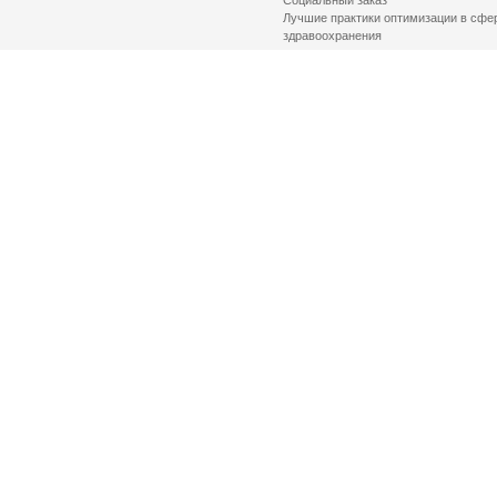
Социальный заказ
Лучшие практики оптимизации в сфе
здравоохранения
© 2026 Health Committee of St. Petersburg