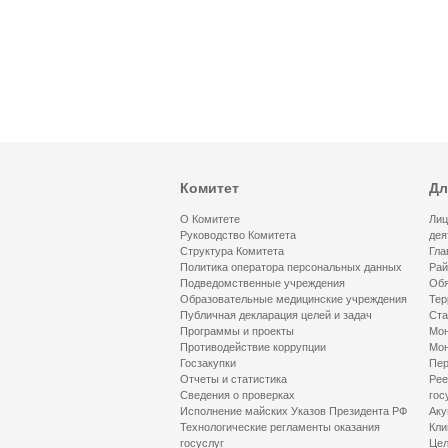
Комитет
Дл
О Комитете
Лиц
Руководство Комитета
дея
Структура Комитета
Гла
Политика оператора персональных данных
Рай
Подведомственные учреждения
Обя
Образовательные медицинские учреждения
Тер
Публичная декларация целей и задач
Ста
Программы и проекты
Мон
Противодействие коррупции
Мон
Госзакупки
Пер
Отчеты и статистика
Рее
Сведения о проверках
гос
Исполнение майских Указов Президента РФ
Аку
Технологические регламенты оказания
Кли
госуслуг
Цел