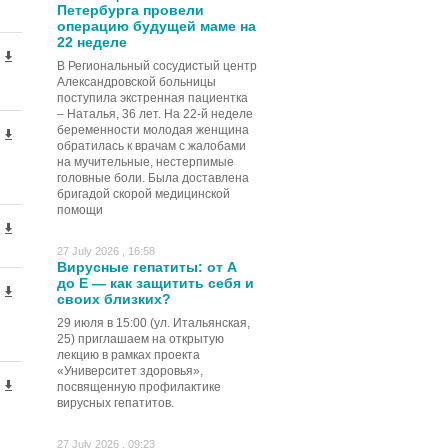
Петербурга провели
операцию будущей маме на
22 неделе
В Региональный сосудистый центр
Александровской больницы
поступила экстренная пациентка
– Наталья, 36 лет. На 22-й неделе
беременности молодая женщина
обратилась к врачам с жалобами
на мучительные, нестерпимые
головные боли. Была доставлена
бригадой скорой медицинской
помощи
27 July 2026 , 16:58
Вирусные гепатиты: от А
до Е — как защитить себя и
своих близких?
29 июля в 15:00 (ул. Итальянская,
25) приглашаем на открытую
лекцию в рамках проекта
«Университет здоровья»,
посвященную профилактике
вирусных гепатитов.
27 July 2026 , 09:23