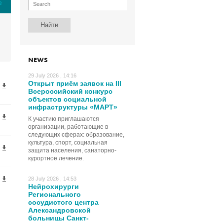
е
NEWS
29 July 2026 , 14:16
Открыт приём заявок на III
Всероссийский конкурс
объектов социальной
инфраструктуры «МАРТ»
К участию приглашаются
организации, работающие в
следующих сферах: образование,
культура, спорт, социальная
защита населения, санаторно-
курортное лечение.
28 July 2026 , 14:53
Нейрохирурги
Регионального
сосудистого центра
Александровской
больницы Санкт-