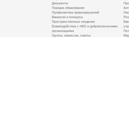
Документы
Про
Порядок обжалования
Ант
Профилактика правонарушений
Нас
Вакансии и конкурсы
Рез
Пространственные сведения
Вак
Взаимодействие с НКО и добровольческими
учр
организациями
Пет
Группы, комиссии, советы
Мар
Противодействие терроризму и его идеологии
МД
Контакты
Про
Гор
Соц
Луч
здр