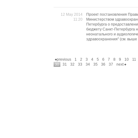
12 May 2014
Проект постановления Прав
11:20
Министерством здравоохран
Петербурга о предоставлени
бюджету Санкт-Петербурга н
неонатального и аудиологич
здравоохранения" (см. выше
previous
1
2
3
4
5
6
7
8
9
10
11
30
31
32
33
34
35
36
37
next