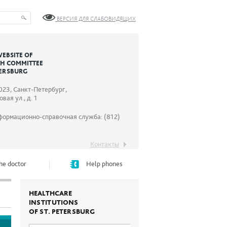
ВЕРСИЯ ДЛЯ СЛАБОВИДЯЩИХ
WEBSITE OF
TH COMMITTEE
TERSBURG
023, Санкт-Петербург,
вая ул., д. 1
формационно-справочная служба: (812)
Контакты
he doctor
Help phones
HEALTHCARE
INSTITUTIONS
OF ST. PETERSBURG