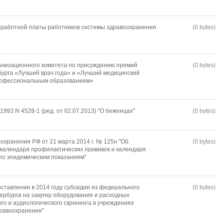
работной платы работников системы здравоохранения
(0 bytes)
анизационного комитета по присуждению премий
(0 bytes)
урга «Лучший врач года» и «Лучший медицинский
профессиональным образованием»
1993 N 4528-1 (ред. от 02.07.2013) "О беженцах"
(0 bytes)
охранения РФ от 21 марта 2014 г. № 125н "Об
(0 bytes)
календаря профилактических прививок и календаря
по эпидемическим показаниям"
ставлении в 2014 году субсидии из федерального
(0 bytes)
рбурга на закупку оборудования и расходных
го и аудиологического скрининга в учреждениях
равоохранения"