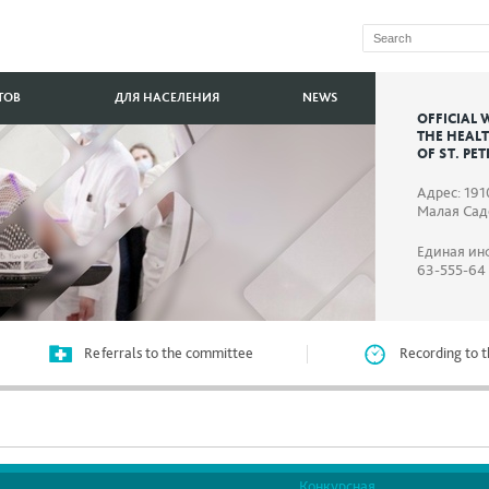
ТОВ
ДЛЯ НАСЕЛЕНИЯ
NEWS
OFFICIAL 
THE HEAL
OF ST. PE
Адрес: 191
Малая Садо
Единая ин
63-555-64
Referrals to the committee
Recording to t
Конкурсная