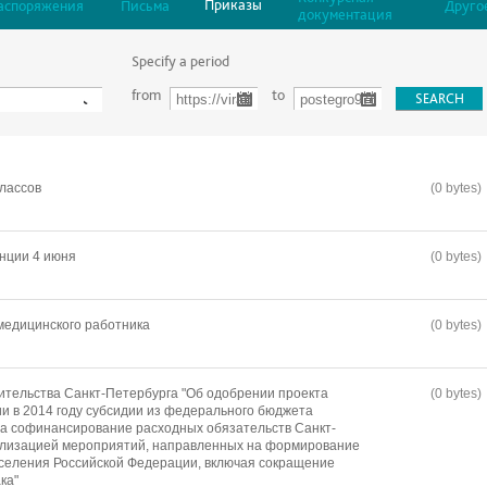
Приказы
аспоряжения
Письма
Друго
документация
Specify a period
from
to
лассов
(0 bytes)
нции 4 июня
(0 bytes)
медицинского работника
(0 bytes)
тельства Санкт-Петербурга "Об одобрении проекта
(0 bytes)
и в 2014 году субсидии из федерального бюджета
а софинансирование расходных обязательств Санкт-
еализацией мероприятий, направленных на формирование
аселения Российской Федерации, включая сокращение
ка"