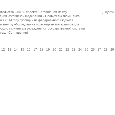
ительства СПб "О проекте Соглашения между
(0 bytes)
ения Российской Федерации и Правительством Санкт-
и в 2014 году субсидии из федерального бюджета
а закупку оборудования и расходных материалов для
еского скрининга в учреждениях государственной системы
 текст Соглашения)
12
13
14
15
16
17
18
19
20
21
22
23
24
25
26
27
28
29