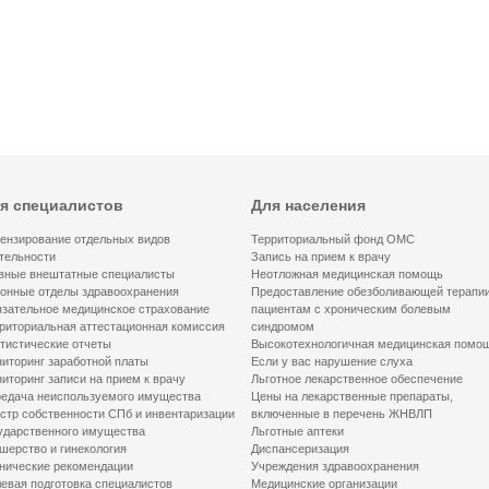
я специалистов
Для населения
ензирование отдельных видов
Территориальный фонд ОМС
тельности
Запись на прием к врачу
вные внештатные специалисты
Неотложная медицинская помощь
онные отделы здравоохранения
Предоставление обезболивающей терапи
зательное медицинское страхование
пациентам с хроническим болевым
риториальная аттестационная комиссия
синдромом
тистические отчеты
Высокотехнологичная медицинская помо
иторинг заработной платы
Если у вас нарушение слуха
иторинг записи на прием к врачу
Льготное лекарственное обеспечение
едача неиспользуемого имущества
Цены на лекарственные препараты,
стр собственности СПб и инвентаризации
включенные в перечень ЖНВЛП
ударственного имущества
Льготные аптеки
шерство и гинекология
Диспансеризация
нические рекомендации
Учреждения здравоохранения
евая подготовка специалистов
Медицинские организации