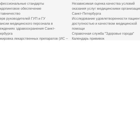
фессиональные стандарты
Независимая оценка качества условий
идопинговое обеспечение
оказания услуг медицинскими организаци
тавничество
Санкт-Петербурга
ерв руководителей ГУП и ГУ
Исследование удовлетворенности пациен
ансии медицинского персонала в
доступностью и качеством медицинской
еждениях здравоохранения Санкт-
помощи
ербурга
Справочная служба "Здоровье города"
кировка лекарственных препаратов (ИС –
Календарь прививок
ЛП)
График закрытия роддомов
грамма «Земский доктор»
Акушерство и гинекология
одская клинико-экспертная комиссия
Здоровье детей
иальный заказ
Донорство крови
шие практики оптимизации в сфере
Государственные услуги
авоохранения
Совет по защите прав пациентов
Мероприятия по улучшению качества жиз
инвалидов
Первая помощь
ВАЖНО ЗНАТЬ
Фонд «Круг добра»
Маршрутизация пациентов в медицинские
организации
Как оформить медсправку для владения
оружием
Доступная среда
Медицинская реабилитация для взрослых
Медицинская реабилитация для детей
Справочная информация
Кабиенты медико-психологического