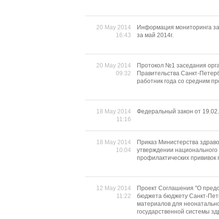
20 May 2014
Информация мониторинга за
16:43
за май 2014г.
20 May 2014
Протокол №1 заседания орг
09:32
Правительства Санкт-Петерб
работник года со средним 
18 May 2014
Федеральный закон от 19.02.
11:16
18 May 2014
Приказ Министерства здраво
10:04
утверждении национального 
профилактических прививок 
12 May 2014
Проект Соглашения "О предо
11:22
бюджета бюджету Санкт-Пете
материалов для неонатально
государственной системы зд