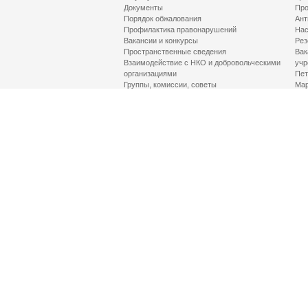
Документы
Про
Порядок обжалования
Ант
Профилактика правонарушений
Нас
Вакансии и конкурсы
Рез
Пространственные сведения
Вак
Взаимодействие с НКО и добровольческими
учр
организациями
Пет
Группы, комиссии, советы
Мар
Противодействие терроризму и его идеологии
МД
Контакты
Про
Гор
Соц
Луч
здр