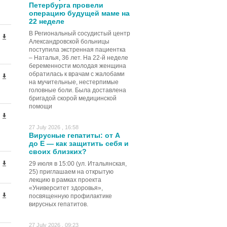
Петербурга провели
операцию будущей маме на
22 неделе
В Региональный сосудистый центр
Александровской больницы
поступила экстренная пациентка
– Наталья, 36 лет. На 22-й неделе
беременности молодая женщина
обратилась к врачам с жалобами
на мучительные, нестерпимые
головные боли. Была доставлена
бригадой скорой медицинской
помощи
27 July 2026 , 16:58
Вирусные гепатиты: от А
до Е — как защитить себя и
своих близких?
29 июля в 15:00 (ул. Итальянская,
25) приглашаем на открытую
лекцию в рамках проекта
«Университет здоровья»,
посвященную профилактике
вирусных гепатитов.
27 July 2026 , 09:23