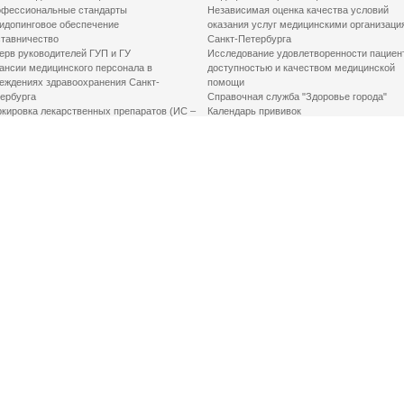
фессиональные стандарты
Независимая оценка качества условий
идопинговое обеспечение
оказания услуг медицинскими организаци
тавничество
Санкт-Петербурга
ерв руководителей ГУП и ГУ
Исследование удовлетворенности пациен
ансии медицинского персонала в
доступностью и качеством медицинской
еждениях здравоохранения Санкт-
помощи
ербурга
Справочная служба "Здоровье города"
кировка лекарственных препаратов (ИС –
Календарь прививок
ЛП)
График закрытия роддомов
грамма «Земский доктор»
Акушерство и гинекология
одская клинико-экспертная комиссия
Здоровье детей
иальный заказ
Донорство крови
шие практики оптимизации в сфере
Государственные услуги
авоохранения
Совет по защите прав пациентов
Мероприятия по улучшению качества жиз
инвалидов
Первая помощь
ВАЖНО ЗНАТЬ
Фонд «Круг добра»
Маршрутизация пациентов в медицинские
организации
Как оформить медсправку для владения
оружием
Доступная среда
Медицинская реабилитация для взрослых
Медицинская реабилитация для детей
Справочная информация
Кабиенты медико-психологического