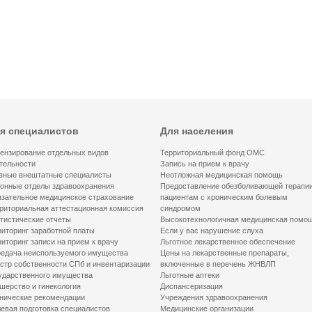
я специалистов
Для населения
ензирование отдельных видов
Территориальный фонд ОМС
тельности
Запись на прием к врачу
вные внештатные специалисты
Неотложная медицинская помощь
онные отделы здравоохранения
Предоставление обезболивающей терапи
зательное медицинское страхование
пациентам с хроническим болевым
риториальная аттестационная комиссия
синдромом
тистические отчеты
Высокотехнологичная медицинская помо
иторинг заработной платы
Если у вас нарушение слуха
иторинг записи на прием к врачу
Льготное лекарственное обеспечение
едача неиспользуемого имущества
Цены на лекарственные препараты,
стр собственности СПб и инвентаризации
включенные в перечень ЖНВЛП
ударственного имущества
Льготные аптеки
шерство и гинекология
Диспансеризация
нические рекомендации
Учреждения здравоохранения
евая подготовка специалистов
Медицинские организации