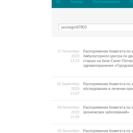
All
Законы
Постановления
Р
27 November
Распоряжение Комитета по з
2020
Амбулаторного центра по ди
14:23
старше на базе Санкт-Петер
здравоохранения «Городско
30 September
Распоряжение Комитета по з
2020
обследовании и лечении при
15:07
09 November
Распоряжение Комитета по з
2020
хронических заболеваний»
15:05
04 November
Распоряжение Комитета по з