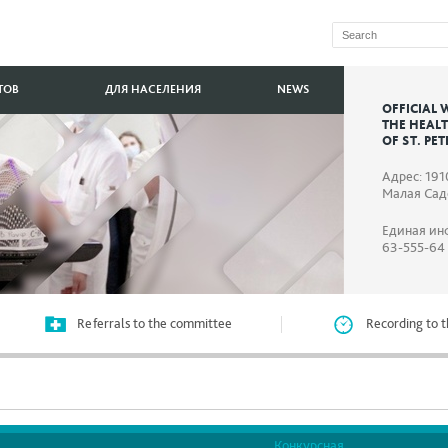
ТОВ
ДЛЯ НАСЕЛЕНИЯ
NEWS
OFFICIAL 
THE HEAL
OF ST. PE
Адрес: 191
Малая Садо
Единая ин
63-555-64
Referrals to the committee
Recording to t
Конкурсная