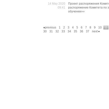
14 May 2020
Проект распоряжения Комит
09:41
распоряжение Комитета по з
обучении»»
previous
1
2
3
4
5
6
7
8
9
10
11
30
31
32
33
34
35
36
37
next