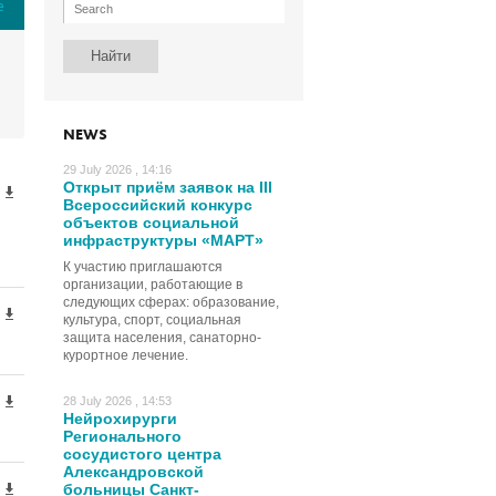
е
NEWS
29 July 2026 , 14:16
Открыт приём заявок на III
Всероссийский конкурс
объектов социальной
инфраструктуры «МАРТ»
К участию приглашаются
организации, работающие в
следующих сферах: образование,
культура, спорт, социальная
защита населения, санаторно-
курортное лечение.
28 July 2026 , 14:53
Нейрохирурги
Регионального
сосудистого центра
Александровской
больницы Санкт-