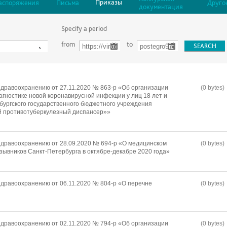
Приказы
аспоряжения
Письма
Друго
документация
Specify a period
from
to
дравоохранению от 27.11.2020 № 863-р «Об организации
(0 bytes)
агностике новой коронавирусной инфекции у лиц 18 лет и
бургского государственного бюджетного учреждения
й противотуберкулезный диспансер»»
дравоохранению от 28.09.2020 № 694-р «О медицинском
(0 bytes)
зывников Санкт-Петербурга в октябре-декабре 2020 года»
дравоохранению от 06.11.2020 № 804-р «О перечне
(0 bytes)
дравоохранению от 02.11.2020 № 794-р «Об организации
(0 bytes)