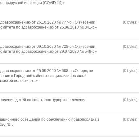
ронавирусной инфекции (COVID-19)»
дравоохранению от 26.10.2020 № 777-р «О внесении
(0 bytes)
омитета по здравоохранению от 25.06.2010 № 341-р»
дравоохранению от 09.10.2020 № 728-р «О внесении
(0 bytes)
омитета по здравоохранению от 29.07.2020 № 549-р»
дравоохранению от 25.09.2020 № 688-р «О порядке
(0 bytes)
ления в Городской кабинет специализированной
изистой полости рта»
авления детей на санаторно-курортное лечение
(0 bytes)
национного совещания по обеспечению правопорядка в
(0 bytes)
2020 № 5