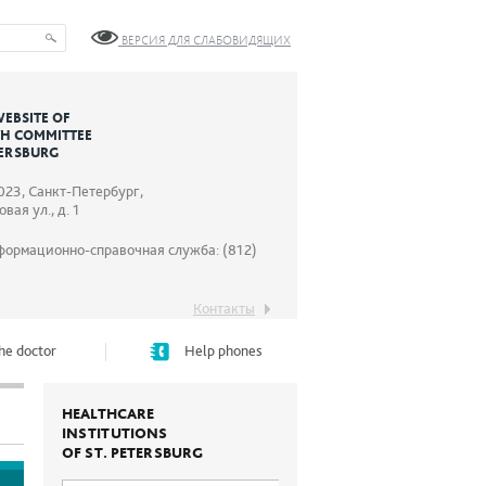
ВЕРСИЯ ДЛЯ СЛАБОВИДЯЩИХ
WEBSITE OF
TH COMMITTEE
TERSBURG
023, Санкт-Петербург,
вая ул., д. 1
формационно-справочная служба: (812)
Контакты
he doctor
Help phones
HEALTHCARE
INSTITUTIONS
OF ST. PETERSBURG