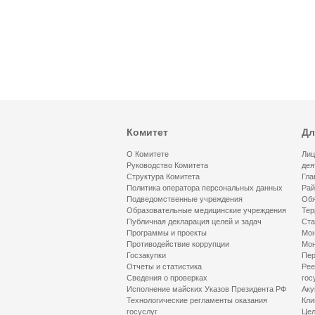
Комитет
Дл
О Комитете
Лиц
Руководство Комитета
дея
Структура Комитета
Гла
Политика оператора персональных данных
Рай
Подведомственные учреждения
Обя
Образовательные медицинские учреждения
Тер
Публичная декларация целей и задач
Ста
Программы и проекты
Мон
Противодействие коррупции
Мон
Госзакупки
Пер
Отчеты и статистика
Рее
Сведения о проверках
гос
Исполнение майских Указов Президента РФ
Аку
Технологические регламенты оказания
Кли
госуслуг
Цел