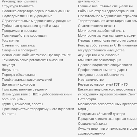
Руководство Комитета
деятельности
Структура Комитета
Главные внештатные специалисты
Политика оператора персональных данных
Районные отделы здравоохранения
Подведомственные учреждения
Обязательное медицинское страхов
Образовательные медицинские учреждения
Территориальная аттестационная ко
Публичная декларация целей и задач
Статистические отчеты
Программы и проекты
Мониторинг заработной платы
Противодействие коррупции
Мониторинг записи на прием к врачу
Госзакупки
Передача неиспользуемого имущест
Отчеты и статистика
Реестр собственности СПб и инвент
Сведения о проверках
государственного имущества
Исполнение майских Указов Президента РФ
Акушерство и гинекология
Технологические регламенты оказания
Клинические рекомендации
госуслуг
Целевая подготовка специалистов
Документы
Профессиональные стандарты
Порядок обжалования
Антидопинговое обеспечение
Профилактика правонарушений
Наставничество
Вакансии и конкурсы
Резерв руководителей ГУП и ГУ
Пространственные сведения
Вакансии медицинского персонала в
Взаимодействие с НКО и добровольческими
учреждениях здравоохранения Санкт
организациями
Петербурга
Группы, комиссии, советы
Маркировка лекарственных препарат
Противодействие терроризму и его идеологии
МДЛП)
Контакты
Программа «Земский доктор»
Городская клинико-экспертная комис
Социальный заказ
Лучшие практики оптимизации в сфе
здравоохранения