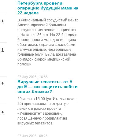
Петербурга провели
операцию будущей маме на
22 неделе
В Региональный сосудистый центр
Александровской больницы
поступила экстренная пациентка
– Наталья, 36 лет. На 22-й неделе
беременности молодая женщина
обратилась к врачам с жалобами
на мучительные, нестерпимые
головные боли. Была доставлена
бригадой скорой медицинской
помощи
27 July 2026 , 16:58
Вирусные гепатиты: от А
до Е — как защитить себя и
своих близких?
29 июля в 15:00 (ул. Итальянская,
25) приглашаем на открытую
лекцию в рамках проекта
«Университет здоровья»,
посвященную профилактике
вирусных гепатитов.
27 July 2026 , 09:23