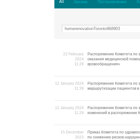
All
Законы
Постановления
Р
22 February
Распоряжение Комитета по з
2024
оказания медицинской помо
11:29
кровообращения»
12 January 2024
Распоряжение Комитета по з
11:39
маршрутизации пациентов в 
12 January 2024
Распоряжение Комитета по з
11:29
изменений в распоряжение К
15 December
Приказ Комитета по здравоо
2023
по снижению рисков нарушен