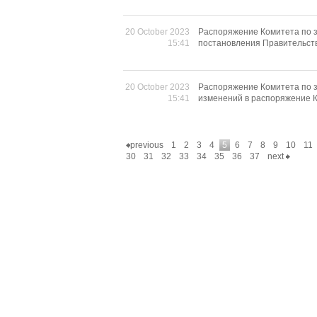
20 October 2023
Распоряжение Комитета по з
15:41
постановления Правительств
20 October 2023
Распоряжение Комитета по з
15:41
изменений в распоряжение К
previous
1
2
3
4
5
6
7
8
9
10
11
30
31
32
33
34
35
36
37
next