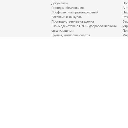
Документы
Про
Порядок обжалования
Ант
Профилактика правонарушений
Нас
Вакансии и конкурсы
Рез
Пространственные сведения
Вак
Взаимодействие с НКО и добровольческими
учр
организациями
Пет
Группы, комиссии, советы
Мар
Противодействие терроризму и его идеологии
МД
Контакты
Про
Гор
Соц
Луч
здр