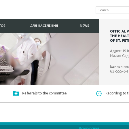
ТОВ
ДЛЯ НАСЕЛЕНИЯ
NEWS
OFFICIAL 
THE HEAL
OF ST. PE
Адрес: 191
Малая Садо
Единая ин
63-555-64
Referrals to the committee
Recording to t
Конкурсная