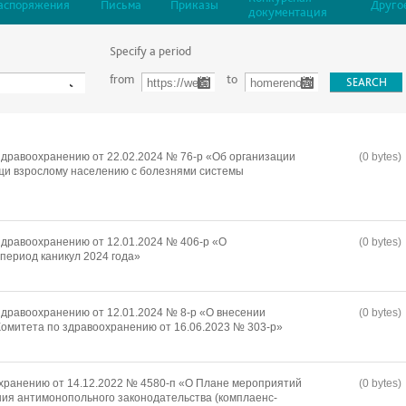
аспоряжения
Письма
Приказы
Друго
документация
Specify a period
from
to
дравоохранению от 22.02.2024 № 76-р «Об организации
(0 bytes)
щи взрослому населению с болезнями системы
дравоохранению от 12.01.2024 № 406-р «О
(0 bytes)
период каникул 2024 года»
дравоохранению от 12.01.2024 № 8-р «О внесении
(0 bytes)
омитета по здравоохранению от 16.06.2023 № 303-р»
хранению от 14.12.2022 № 4580-п «О Плане мероприятий
(0 bytes)
ия антимонопольного законодательства (комплаенс-