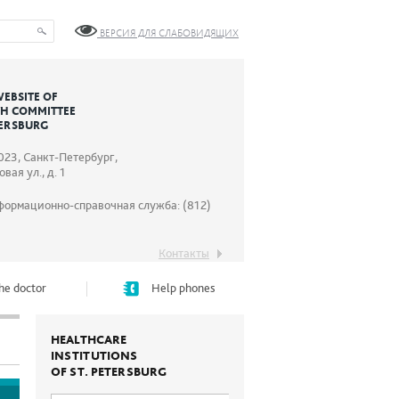
ВЕРСИЯ ДЛЯ СЛАБОВИДЯЩИХ
WEBSITE OF
TH COMMITTEE
TERSBURG
023, Санкт-Петербург,
вая ул., д. 1
формационно-справочная служба: (812)
Контакты
he doctor
Help phones
HEALTHCARE
INSTITUTIONS
OF ST. PETERSBURG