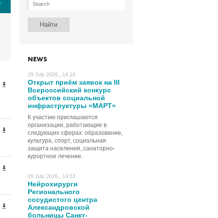
е
NEWS
29 July 2026 , 14:16
Открыт приём заявок на III
Всероссийский конкурс
объектов социальной
инфраструктуры «МАРТ»
К участию приглашаются
организации, работающие в
следующих сферах: образование,
культура, спорт, социальная
защита населения, санаторно-
курортное лечение.
28 July 2026 , 14:53
Нейрохирурги
Регионального
сосудистого центра
Александровской
больницы Санкт-