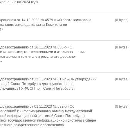
охранению на 2024 год»
хранению от 14.12.2023 № 4579-п «О Карте комплаенс-
(0 bytes)
ольного законодательства Комитета по
д»
дравоохранению от 28.11.2023 № 658-р «О
(0 bytes)
 сочетанными, множественными и изолированными
я шоком, в том числе в результате дорожно-
й»
дравоохранению от 13.11.2023 № 611-р «Об утверждении
(0 bytes)
заций Санкт-Петербурга для осуществления
отрудников ГУ ФССП по г. Санкт-Петербургу»
дравоохранению от 01.11.2023 № 592-р «Об
(0 bytes)
требований к информационному обмену между аптечной
енной информационной системой Санкт-Петербурга
иной государственной информационной системы в сфере
ьготного лекарственного обеспечения»