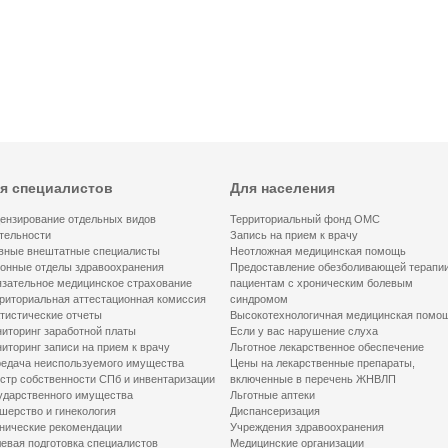
я специалистов
Для населения
ензирование отдельных видов
Территориальный фонд ОМС
тельности
Запись на прием к врачу
вные внештатные специалисты
Неотложная медицинская помощь
онные отделы здравоохранения
Предоставление обезболивающей терапи
зательное медицинское страхование
пациентам с хроническим болевым
риториальная аттестационная комиссия
синдромом
тистические отчеты
Высокотехнологичная медицинская помо
иторинг заработной платы
Если у вас нарушение слуха
иторинг записи на прием к врачу
Льготное лекарственное обеспечение
едача неиспользуемого имущества
Цены на лекарственные препараты,
стр собственности СПб и инвентаризации
включенные в перечень ЖНВЛП
ударственного имущества
Льготные аптеки
шерство и гинекология
Диспансеризация
нические рекомендации
Учреждения здравоохранения
евая подготовка специалистов
Медицинские организации