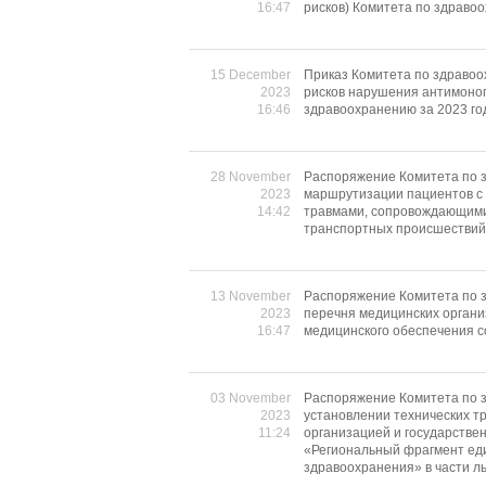
16:47
рисков) Комитета по здраво
15 December
Приказ Комитета по здравоо
2023
рисков нарушения антимоноп
16:46
здравоохранению за 2023 го
28 November
Распоряжение Комитета по з
2023
маршрутизации пациентов с
14:42
травмами, сопровождающимис
транспортных происшестви
13 November
Распоряжение Комитета по з
2023
перечня медицинских органи
16:47
медицинского обеспечения с
03 November
Распоряжение Комитета по з
2023
установлении технических 
11:24
организацией и государств
«Региональный фрагмент ед
здравоохранения» в части л