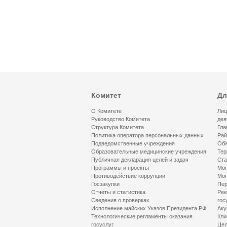
Комитет
Дл
О Комитете
Лиц
Руководство Комитета
дея
Структура Комитета
Гла
Политика оператора персональных данных
Рай
Подведомственные учреждения
Обя
Образовательные медицинские учреждения
Тер
Публичная декларация целей и задач
Ста
Программы и проекты
Мон
Противодействие коррупции
Мон
Госзакупки
Пер
Отчеты и статистика
Рее
Сведения о проверках
гос
Исполнение майских Указов Президента РФ
Аку
Технологические регламенты оказания
Кли
госуслуг
Цел