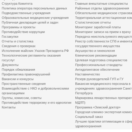
Структура Комитета
Главные внештатные специалисты
Политика оператора персональных данных
Районные отделы здравоохранения
Подведомственные учреждения
Обязательное медицинское страхов
Образовательные медицинские учреждения
Территориальная аттестационная ко
Публичная декларация целей и задач
Статистические отчеты
Программы и проекты
Мониторинг заработной платы
Противодействие коррупции
Мониторинг записи на прием к врачу
Госзакупки
Передача неиспользуемого имущест
Отчеты и статистика
Реестр собственности СПб и инвент
Сведения о проверках
государственного имущества
Исполнение майских Указов Президента РФ
Акушерство и гинекология
Технологические регламенты оказания
Клинические рекомендации
госуслуг
Целевая подготовка специалистов
Документы
Профессиональные стандарты
Порядок обжалования
Антидопинговое обеспечение
Профилактика правонарушений
Наставничество
Вакансии и конкурсы
Резерв руководителей ГУП и ГУ
Пространственные сведения
Вакансии медицинского персонала в
Взаимодействие с НКО и добровольческими
учреждениях здравоохранения Санкт
организациями
Петербурга
Группы, комиссии, советы
Маркировка лекарственных препарат
Противодействие терроризму и его идеологии
МДЛП)
Контакты
Программа «Земский доктор»
Городская клинико-экспертная комис
Социальный заказ
Лучшие практики оптимизации в сфе
здравоохранения