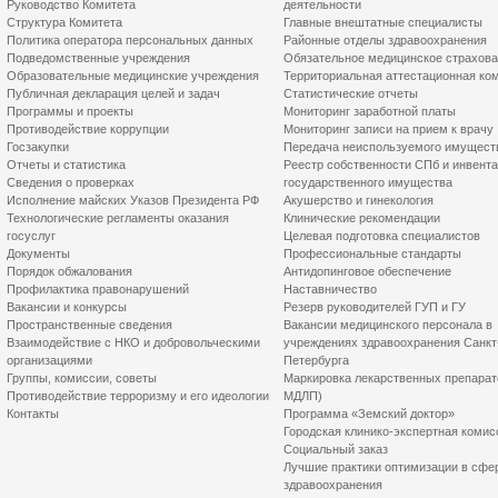
Руководство Комитета
деятельности
Структура Комитета
Главные внештатные специалисты
Политика оператора персональных данных
Районные отделы здравоохранения
Подведомственные учреждения
Обязательное медицинское страхов
Образовательные медицинские учреждения
Территориальная аттестационная ко
Публичная декларация целей и задач
Статистические отчеты
Программы и проекты
Мониторинг заработной платы
Противодействие коррупции
Мониторинг записи на прием к врачу
Госзакупки
Передача неиспользуемого имущест
Отчеты и статистика
Реестр собственности СПб и инвент
Сведения о проверках
государственного имущества
Исполнение майских Указов Президента РФ
Акушерство и гинекология
Технологические регламенты оказания
Клинические рекомендации
госуслуг
Целевая подготовка специалистов
Документы
Профессиональные стандарты
Порядок обжалования
Антидопинговое обеспечение
Профилактика правонарушений
Наставничество
Вакансии и конкурсы
Резерв руководителей ГУП и ГУ
Пространственные сведения
Вакансии медицинского персонала в
Взаимодействие с НКО и добровольческими
учреждениях здравоохранения Санкт
организациями
Петербурга
Группы, комиссии, советы
Маркировка лекарственных препарат
Противодействие терроризму и его идеологии
МДЛП)
Контакты
Программа «Земский доктор»
Городская клинико-экспертная комис
Социальный заказ
Лучшие практики оптимизации в сфе
здравоохранения