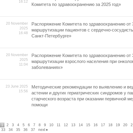
16:12
Комитета по здравоохранению за 2025 год»
20 November
Распоряжение Комитета по здравоохранению от 
2025
маршрутизации пациентов с сердечно-сосудист
16:48
Санкт-Петербурге»
20 November
Распоряжение Комитета по здравоохранению от 
2025
маршрутизации взрослого населения при онколо
11:04
заболеваниях»
23 June 2025
Методические рекомендации по выявлению и ве
15:56
астении и других гериатрических синдромов у па
старческого возраста при оказании первичной м
помощи
1
2
3
4
5
6
7
8
9
10
11
12
13
14
15
16
17
18
19
20
2
33
34
35
36
37
next