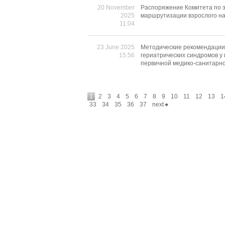
20 November
Распоряжение Комитета по з
2025
маршрутизации взрослого на
11:04
23 June 2025
Методические рекомендации 
15:56
гериатрических синдромов у 
первичной медико-санитарн
1
2
3
4
5
6
7
8
9
10
11
12
13
1
33
34
35
36
37
next