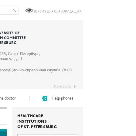
ВЕРСИЯ ДЛЯ СЛАБОВИДЯЩИХ
WEBSITE OF
TH COMMITTEE
TERSBURG
023, Санкт-Петербург,
вая ул., д. 1
формационно-справочная служба: (812)
Контакты
he doctor
Help phones
HEALTHCARE
INSTITUTIONS
OF ST. PETERSBURG