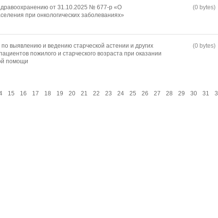
дравоохранению от 31.10.2025 № 677-р «О
(0 bytes)
селения при онкологических заболеваниях»
по выявлению и ведению старческой астении и других
(0 bytes)
пациентов пожилого и старческого возраста при оказании
ой помощи
4
15
16
17
18
19
20
21
22
23
24
25
26
27
28
29
30
31
3