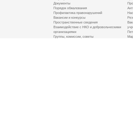
Документы
Про
Порядок обжалования
Ант
Профилактика правонарушений
Нас
Вакансии и конкурсы
Рез
Пространственные сведения
Вак
Взаимодействие с НКО и добровольческими
учр
организациями
Пет
Группы, комиссии, советы
Мар
Противодействие терроризму и его идеологии
МД
Контакты
Про
Гор
Соц
Луч
здр