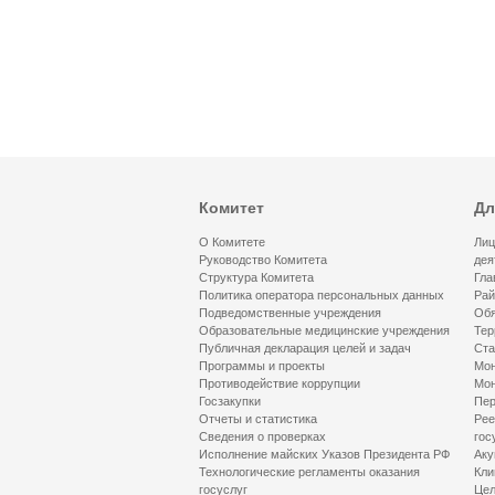
Комитет
Дл
О Комитете
Лиц
Руководство Комитета
дея
Структура Комитета
Гла
Политика оператора персональных данных
Рай
Подведомственные учреждения
Обя
Образовательные медицинские учреждения
Тер
Публичная декларация целей и задач
Ста
Программы и проекты
Мон
Противодействие коррупции
Мон
Госзакупки
Пер
Отчеты и статистика
Рее
Сведения о проверках
гос
Исполнение майских Указов Президента РФ
Аку
Технологические регламенты оказания
Кли
госуслуг
Цел