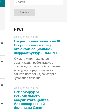
е
NEWS
29 July 2026 , 14:16
Открыт приём заявок на III
Всероссийский конкурс
объектов социальной
инфраструктуры «МАРТ»
К участию приглашаются
организации, работающие в
следующих сферах: образование,
культура, спорт, социальная
защита населения, санаторно-
курортное лечение.
28 July 2026 , 14:53
Нейрохирурги
Регионального
сосудистого центра
Александровской
больницы Санкт-