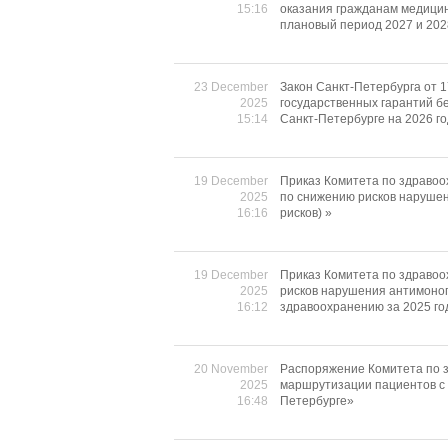
15:16
оказания гражданам медицин
плановый период 2027 и 202
23 December
Закон Санкт-Петербурга от 
2025
государственных гарантий б
15:14
Санкт-Петербурге на 2026 го
19 December
Приказ Комитета по здравоо
2025
по снижению рисков нарушен
16:16
рисков) »
19 December
Приказ Комитета по здравоо
2025
рисков нарушения антимоноп
16:12
здравоохранению за 2025 го
20 November
Распоряжение Комитета по з
2025
маршрутизации пациентов с 
16:48
Петербурге»