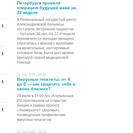
Петербурга провели
операцию будущей маме на
22 неделе
В Региональный сосудистый центр
Александровской больницы
поступила экстренная пациентка
– Наталья, 36 лет. На 22-й неделе
беременности молодая женщина
обратилась к врачам с жалобами
на мучительные, нестерпимые
головные боли. Была доставлена
бригадой скорой медицинской
помощи
27 July 2026 , 16:58
Вирусные гепатиты: от А
до Е — как защитить себя и
своих близких?
29 июля в 15:00 (ул. Итальянская,
25) приглашаем на открытую
лекцию в рамках проекта
«Университет здоровья»,
посвященную профилактике
вирусных гепатитов.
27 July 2026 , 09:23