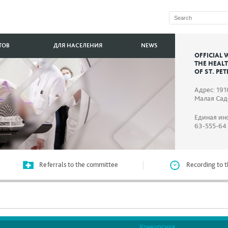
ТОВ
ДЛЯ НАСЕЛЕНИЯ
NEWS
OFFICIAL 
THE HEAL
OF ST. PE
Адрес: 191
Малая Садо
Единая ин
63-555-64
Referrals to the committee
Recording to t
Конкурсная