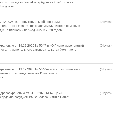
ской помощи в Санкт-Петербурге на 2026 год и на
8 годов»»
17.12.2025 «О Территориальной программе
(0 bytes)
есплатного оказания гражданам медицинской помощи в
д и на плановый период 2027 и 2028 годов»
хранению от 19.12.2025 № 5047-п «О Плане мероприятий
(0 bytes)
ия антимонопольного законодательства (комплаенс-
хранению от 19.12.2025 № 5046-п «О карте комплаенс-
(0 bytes)
ольного законодательства Комитета по
д»
дравоохранению от 31.10.2025 № 678-р «О
(0 bytes)
сердечно-сосудистыми заболеваниями в Санкт-