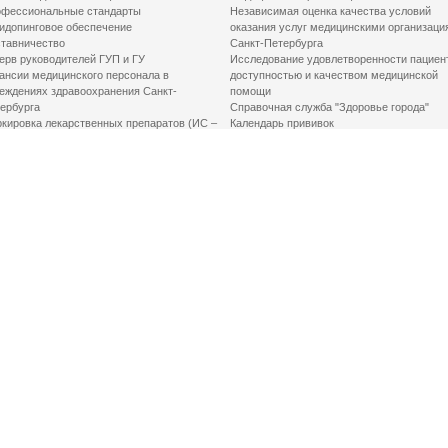
фессиональные стандарты
Независимая оценка качества условий
идопинговое обеспечение
оказания услуг медицинскими организаци
тавничество
Санкт-Петербурга
ерв руководителей ГУП и ГУ
Исследование удовлетворенности пациен
ансии медицинского персонала в
доступностью и качеством медицинской
еждениях здравоохранения Санкт-
помощи
ербурга
Справочная служба "Здоровье города"
кировка лекарственных препаратов (ИС –
Календарь прививок
ЛП)
График закрытия роддомов
грамма «Земский доктор»
Акушерство и гинекология
одская клинико-экспертная комиссия
Здоровье детей
иальный заказ
Донорство крови
шие практики оптимизации в сфере
Государственные услуги
авоохранения
Совет по защите прав пациентов
Мероприятия по улучшению качества жиз
инвалидов
Первая помощь
ВАЖНО ЗНАТЬ
Фонд «Круг добра»
Маршрутизация пациентов в медицинские
организации
Как оформить медсправку для владения
оружием
Доступная среда
Медицинская реабилитация для взрослых
Медицинская реабилитация для детей
Справочная информация
Кабиенты медико-психологического