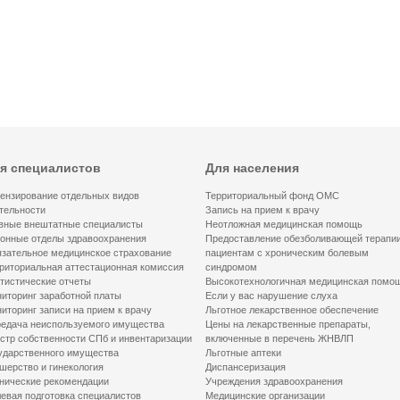
я специалистов
Для населения
ензирование отдельных видов
Территориальный фонд ОМС
тельности
Запись на прием к врачу
вные внештатные специалисты
Неотложная медицинская помощь
онные отделы здравоохранения
Предоставление обезболивающей терапи
зательное медицинское страхование
пациентам с хроническим болевым
риториальная аттестационная комиссия
синдромом
тистические отчеты
Высокотехнологичная медицинская помо
иторинг заработной платы
Если у вас нарушение слуха
иторинг записи на прием к врачу
Льготное лекарственное обеспечение
едача неиспользуемого имущества
Цены на лекарственные препараты,
стр собственности СПб и инвентаризации
включенные в перечень ЖНВЛП
ударственного имущества
Льготные аптеки
шерство и гинекология
Диспансеризация
нические рекомендации
Учреждения здравоохранения
евая подготовка специалистов
Медицинские организации