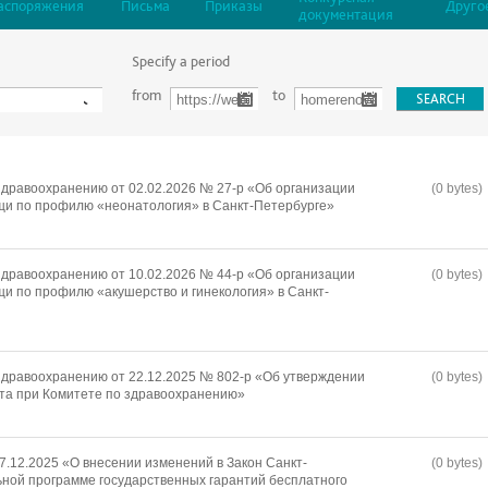
аспоряжения
Письма
Приказы
Друго
документация
Specify a period
from
to
дравоохранению от 02.02.2026 № 27-р «Об организации
(0 bytes)
щи по профилю «неонатология» в Санкт-Петербурге»
дравоохранению от 10.02.2026 № 44-р «Об организации
(0 bytes)
и по профилю «акушерство и гинекология» в Санкт-
дравоохранению от 22.12.2025 № 802-р «Об утверждении
(0 bytes)
та при Комитете по здравоохранению»
7.12.2025 «О внесении изменений в Закон Санкт-
(0 bytes)
ной программе государственных гарантий бесплатного