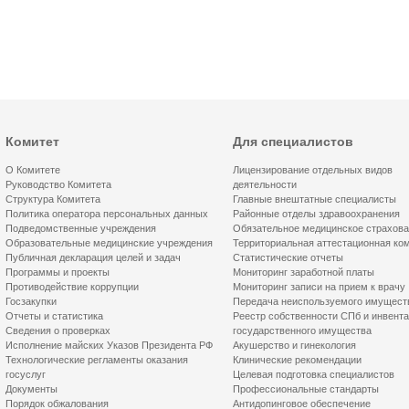
Комитет
Для специалистов
О Комитете
Лицензирование отдельных видов
Руководство Комитета
деятельности
Структура Комитета
Главные внештатные специалисты
Политика оператора персональных данных
Районные отделы здравоохранения
Подведомственные учреждения
Обязательное медицинское страхов
Образовательные медицинские учреждения
Территориальная аттестационная ко
Публичная декларация целей и задач
Статистические отчеты
Программы и проекты
Мониторинг заработной платы
Противодействие коррупции
Мониторинг записи на прием к врачу
Госзакупки
Передача неиспользуемого имущест
Отчеты и статистика
Реестр собственности СПб и инвент
Сведения о проверках
государственного имущества
Исполнение майских Указов Президента РФ
Акушерство и гинекология
Технологические регламенты оказания
Клинические рекомендации
госуслуг
Целевая подготовка специалистов
Документы
Профессиональные стандарты
Порядок обжалования
Антидопинговое обеспечение