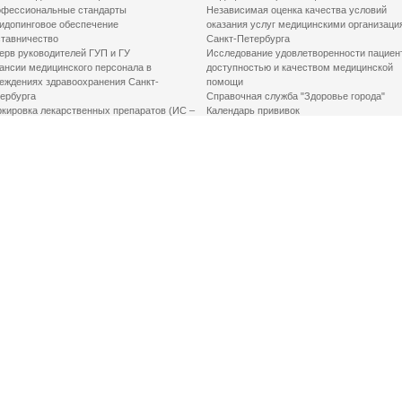
фессиональные стандарты
Независимая оценка качества условий
идопинговое обеспечение
оказания услуг медицинскими организаци
тавничество
Санкт-Петербурга
ерв руководителей ГУП и ГУ
Исследование удовлетворенности пациен
ансии медицинского персонала в
доступностью и качеством медицинской
еждениях здравоохранения Санкт-
помощи
ербурга
Справочная служба "Здоровье города"
кировка лекарственных препаратов (ИС –
Календарь прививок
ЛП)
График закрытия роддомов
грамма «Земский доктор»
Акушерство и гинекология
одская клинико-экспертная комиссия
Здоровье детей
иальный заказ
Донорство крови
шие практики оптимизации в сфере
Государственные услуги
авоохранения
Совет по защите прав пациентов
Мероприятия по улучшению качества жиз
инвалидов
Первая помощь
ВАЖНО ЗНАТЬ
Фонд «Круг добра»
Маршрутизация пациентов в медицинские
организации
Как оформить медсправку для владения
оружием
Доступная среда
Медицинская реабилитация для взрослых
Медицинская реабилитация для детей
Справочная информация
Кабиенты медико-психологического