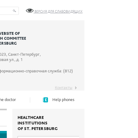
ВЕРСИЯ ДЛЯ СЛАБОВИДЯЩИХ
WEBSITE OF
TH COMMITTEE
TERSBURG
023, Санкт-Петербург,
вая ул., д. 1
формационно-справочная служба: (812)
Контакты
he doctor
Help phones
HEALTHCARE
INSTITUTIONS
OF ST. PETERSBURG