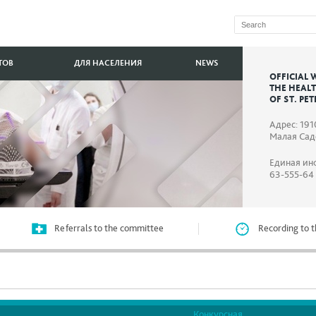
ТОВ
ДЛЯ НАСЕЛЕНИЯ
NEWS
OFFICIAL 
THE HEAL
OF ST. PE
Адрес: 191
Малая Садо
Единая ин
63-555-64
Referrals to the committee
Recording to t
Конкурсная