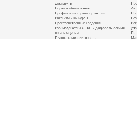
Документы
Про
Порядок обжалования
Ант
Профилактика правонарушений
Нас
Вакансии и конкурсы
Рез
Пространственные сведения
Вак
Взаимодействие с НКО и добровольческими
учр
организациями
Пет
Группы, комиссии, советы
Мар
Противодействие терроризму и его идеологии
МД
Контакты
Про
Гор
Соц
Луч
здр