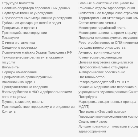
Структура Комитета
Главные внештатные специалисты
Политика оператора персональных данных
Районные отделы здравоохранения
Подведомственные учреждения
Обязательное медицинское страхов
Образовательные медицинские учреждения
Территориальная аттестационная ко
Публичная декларация целей и задач
Статистические отчеты
Программы и проекты
Мониторинг заработной платы
Противодействие коррупции
Мониторинг записи на прием к врачу
Госзакупки
Передача неиспользуемого имущест
Отчеты и статистика
Реестр собственности СПб и инвент
Сведения о проверках
государственного имущества
Исполнение майских Указов Президента РФ
Акушерство и гинекология
Технологические регламенты оказания
Клинические рекомендации
госуслуг
Целевая подготовка специалистов
Документы
Профессиональные стандарты
Порядок обжалования
Антидопинговое обеспечение
Профилактика правонарушений
Наставничество
Вакансии и конкурсы
Резерв руководителей ГУП и ГУ
Пространственные сведения
Вакансии медицинского персонала в
Взаимодействие с НКО и добровольческими
учреждениях здравоохранения Санкт
организациями
Петербурга
Группы, комиссии, советы
Маркировка лекарственных препарат
Противодействие терроризму и его идеологии
МДЛП)
Контакты
Программа «Земский доктор»
Городская клинико-экспертная комис
Социальный заказ
Лучшие практики оптимизации в сфе
здравоохранения