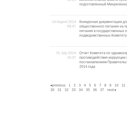
подготовленный Минрегионо
14 August 2014
Конкурсная документация дл
09:47
общественного питания на п
питания в государственных 
подведомственных Комитету
31 July 2014
Отчет Комитета по здравоо
16:37
противодействия коррупции 
постановлением Правительств
2014 года
previous
1
2
3
4
5
6
7
8
9
10
11
30
31
32
33
34
35
36
37
next