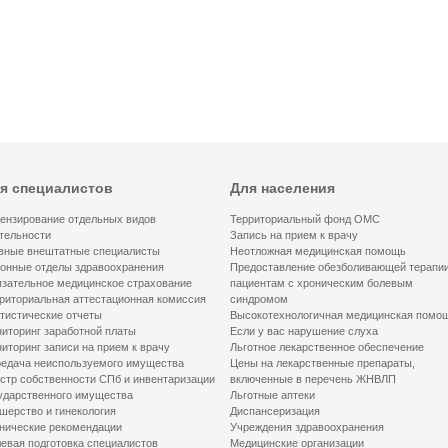
я специалистов
Для населения
ензирование отдельных видов
Территориальный фонд ОМС
тельности
Запись на прием к врачу
вные внештатные специалисты
Неотложная медицинская помощь
онные отделы здравоохранения
Предоставление обезболивающей терапи
зательное медицинское страхование
пациентам с хроническим болевым
риториальная аттестационная комиссия
синдромом
тистические отчеты
Высокотехнологичная медицинская помо
иторинг заработной платы
Если у вас нарушение слуха
иторинг записи на прием к врачу
Льготное лекарственное обеспечение
едача неиспользуемого имущества
Цены на лекарственные препараты,
стр собственности СПб и инвентаризации
включенные в перечень ЖНВЛП
ударственного имущества
Льготные аптеки
шерство и гинекология
Диспансеризация
нические рекомендации
Учреждения здравоохранения
евая подготовка специалистов
Медицинские организации