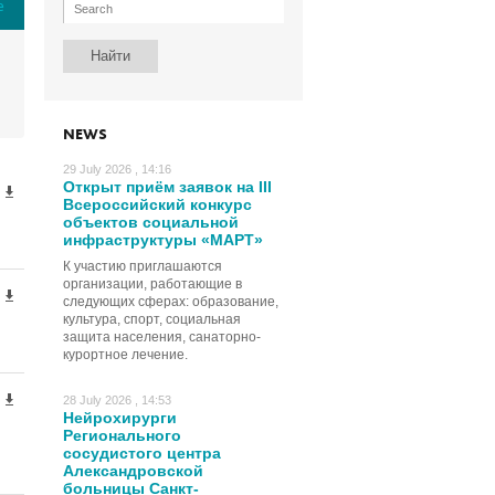
е
NEWS
29 July 2026 , 14:16
Открыт приём заявок на III
Всероссийский конкурс
объектов социальной
инфраструктуры «МАРТ»
К участию приглашаются
организации, работающие в
следующих сферах: образование,
культура, спорт, социальная
защита населения, санаторно-
курортное лечение.
28 July 2026 , 14:53
Нейрохирурги
Регионального
сосудистого центра
Александровской
больницы Санкт-