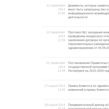
12 September
Документы, которые заявите
2014
могут быть запрошены без у
14:56
информационного взаимодей
деятельности
10 September
Протокол №1 заседания конк
2014
проведению конкурсного отб
11:59
заключения договора об орг
образовательных учреждения
здравоохранению oт 05.09.2
01 September
Постановление Правительств
2014
государственной программе 
14:28
Петербурге на 2015-2020 го
27 August 2014
Приказ Комитета по здравоо
12:45
изменений в приказ Комитета
26 August 2014
Предварительный доклад об
15:19
исполнительной власти субъ