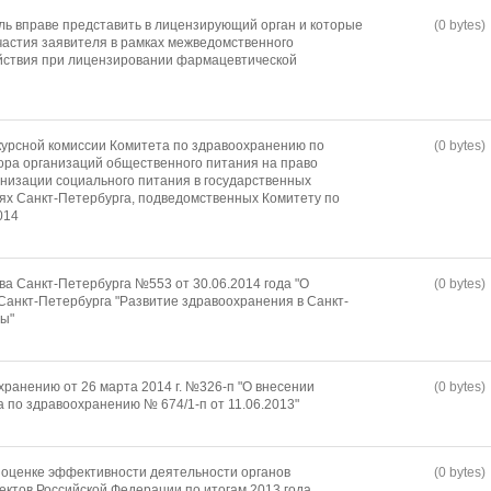
ль вправе представить в лицензирующий орган и которые
(0 bytes)
частия заявителя в рамках межведомственного
ствия при лицензировании фармацевтической
урсной комиссии Комитета по здравоохранению по
(0 bytes)
ора организаций общественного питания на право
анизации социального питания в государственных
х Санкт-Петербурга, подведомственных Комитету по
014
а Санкт-Петербурга №553 от 30.06.2014 года "О
(0 bytes)
Санкт-Петербурга "Развитие здравоохранения в Санкт-
ды"
хранению от 26 марта 2014 г. №326-п "О внесении
(0 bytes)
 по здравоохранению № 674/1-п от 11.06.2013"
 оценке эффективности деятельности органов
(0 bytes)
ектов Российской Федерации по итогам 2013 года,