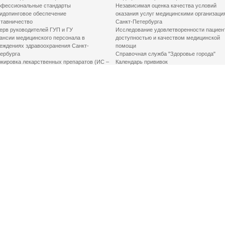
фессиональные стандарты
Независимая оценка качества условий
идопинговое обеспечение
оказания услуг медицинскими организаци
тавничество
Санкт-Петербурга
ерв руководителей ГУП и ГУ
Исследование удовлетворенности пациен
ансии медицинского персонала в
доступностью и качеством медицинской
еждениях здравоохранения Санкт-
помощи
ербурга
Справочная служба "Здоровье города"
кировка лекарственных препаратов (ИС –
Календарь прививок
ЛП)
График закрытия роддомов
грамма «Земский доктор»
Акушерство и гинекология
одская клинико-экспертная комиссия
Здоровье детей
иальный заказ
Донорство крови
шие практики оптимизации в сфере
Государственные услуги
авоохранения
Совет по защите прав пациентов
Мероприятия по улучшению качества жиз
инвалидов
Первая помощь
ВАЖНО ЗНАТЬ
Фонд «Круг добра»
Маршрутизация пациентов в медицинские
организации
Как оформить медсправку для владения
оружием
Доступная среда
Медицинская реабилитация для взрослых
Медицинская реабилитация для детей
Справочная информация
Кабиенты медико-психологического