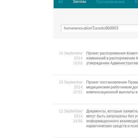
Законы
All
Постановления
Р
15 September
Проект распоряжения Комите
2014
изменений в распоряжение К
10:52
утверждении Административн
15 September
Проект постановления Прави
2014
медицинским работником до
10:51
компенсационной выплаты в 
12 September
Документы, которые заявите
2014
могут быть запрошены без у
14:56
информационного взаимодей
наркотических средств и пс