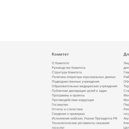
Комитет
Дл
О Комитете
Лиц
Руководство Комитета
дея
Структура Комитета
Гла
Политика оператора персональных данных
Рай
Подведомственные учреждения
Обя
Образовательные медицинские учреждения
Тер
Публичная декларация целей и задач
Ста
Программы и проекты
Мон
Противодействие коррупции
Мон
Госзакупки
Пер
Отчеты и статистика
Рее
Сведения о проверках
гос
Исполнение майских Указов Президента РФ
Аку
Технологические регламенты оказания
Кли
госуслуг
Цел