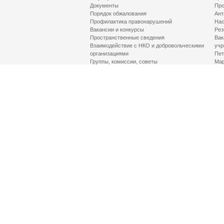
Документы
Про
Порядок обжалования
Ант
Профилактика правонарушений
Нас
Вакансии и конкурсы
Рез
Пространственные сведения
Вак
Взаимодействие с НКО и добровольческими
учр
организациями
Пет
Группы, комиссии, советы
Мар
Противодействие терроризму и его идеологии
МД
Контакты
Про
Гор
Соц
Луч
здр