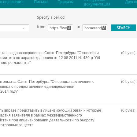
аспоряжения
Письма
Приказы
Друго
документация
Specify a period
from
to
та по здравоохранению Санкт-Петербурга "О внесении
(0 bytes)
омитета по здравоохранению от 12.08.2011 № 430-р "Об
ого регламента""
тельства Санкт-Петербурга "О порядке заключения с
(0 bytes)
говора о предоставлении единовременной
2014 году"
ль вправе представить в лицензирующий орган и которые
(0 bytes)
частия заявителя в рамках межведомственного
ствия при лицензировании деятельности по обороту
ихотропных веществ