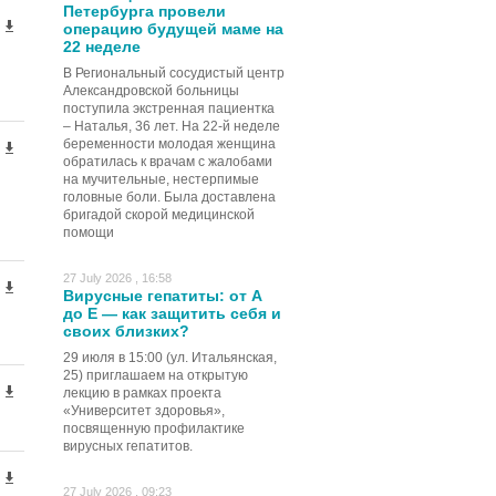
Петербурга провели
операцию будущей маме на
22 неделе
В Региональный сосудистый центр
Александровской больницы
поступила экстренная пациентка
– Наталья, 36 лет. На 22-й неделе
беременности молодая женщина
обратилась к врачам с жалобами
на мучительные, нестерпимые
головные боли. Была доставлена
бригадой скорой медицинской
помощи
27 July 2026 , 16:58
Вирусные гепатиты: от А
до Е — как защитить себя и
своих близких?
29 июля в 15:00 (ул. Итальянская,
25) приглашаем на открытую
лекцию в рамках проекта
«Университет здоровья»,
посвященную профилактике
вирусных гепатитов.
27 July 2026 , 09:23