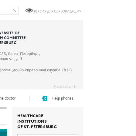
ВЕРСИЯ ДЛЯ СЛАБОВИДЯЩИХ
WEBSITE OF
TH COMMITTEE
TERSBURG
023, Санкт-Петербург,
вая ул., д. 1
формационно-справочная служба: (812)
Контакты
he doctor
Help phones
HEALTHCARE
INSTITUTIONS
OF ST. PETERSBURG