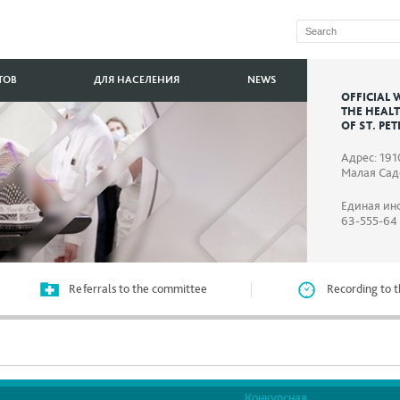
ТОВ
ДЛЯ НАСЕЛЕНИЯ
NEWS
OFFICIAL 
THE HEAL
OF ST. PE
Адрес: 191
Малая Садо
Единая ин
63-555-64
Referrals to the committee
Recording to t
Конкурсная