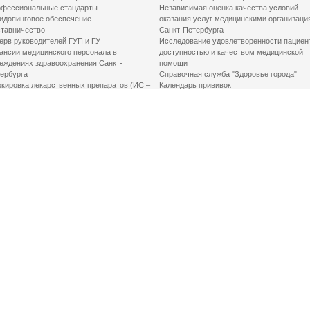
фессиональные стандарты
Независимая оценка качества условий
идопинговое обеспечение
оказания услуг медицинскими организаци
тавничество
Санкт-Петербурга
ерв руководителей ГУП и ГУ
Исследование удовлетворенности пациен
ансии медицинского персонала в
доступностью и качеством медицинской
еждениях здравоохранения Санкт-
помощи
ербурга
Справочная служба "Здоровье города"
кировка лекарственных препаратов (ИС –
Календарь прививок
ЛП)
График закрытия роддомов
грамма «Земский доктор»
Акушерство и гинекология
одская клинико-экспертная комиссия
Здоровье детей
иальный заказ
Донорство крови
шие практики оптимизации в сфере
Государственные услуги
авоохранения
Совет по защите прав пациентов
Мероприятия по улучшению качества жиз
инвалидов
Первая помощь
ВАЖНО ЗНАТЬ
Фонд «Круг добра»
Маршрутизация пациентов в медицинские
организации
Как оформить медсправку для владения
оружием
Доступная среда
Медицинская реабилитация для взрослых
Медицинская реабилитация для детей
Справочная информация
Кабиенты медико-психологического