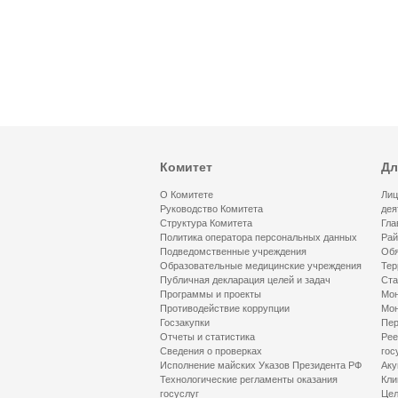
Комитет
Дл
О Комитете
Лиц
Руководство Комитета
дея
Структура Комитета
Гла
Политика оператора персональных данных
Рай
Подведомственные учреждения
Обя
Образовательные медицинские учреждения
Тер
Публичная декларация целей и задач
Ста
Программы и проекты
Мон
Противодействие коррупции
Мон
Госзакупки
Пер
Отчеты и статистика
Рее
Сведения о проверках
гос
Исполнение майских Указов Президента РФ
Аку
Технологические регламенты оказания
Кли
госуслуг
Цел