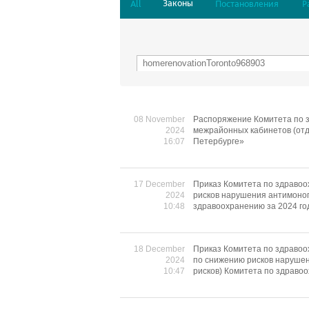
Законы
All
Постановления
Р
08 November
Распоряжение Комитета по з
2024
межрайонных кабинетов (отд
16:07
Петербурге»
17 December
Приказ Комитета по здравоо
2024
рисков нарушения антимоноп
10:48
здравоохранению за 2024 го
18 December
Приказ Комитета по здравоо
2024
по снижению рисков нарушен
10:47
рисков) Комитета по здраво