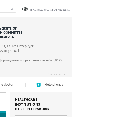
ВЕРСИЯ ДЛЯ СЛАБОВИДЯЩИХ
WEBSITE OF
TH COMMITTEE
TERSBURG
023, Санкт-Петербург,
вая ул., д. 1
формационно-справочная служба: (812)
Контакты
he doctor
Help phones
HEALTHCARE
INSTITUTIONS
OF ST. PETERSBURG