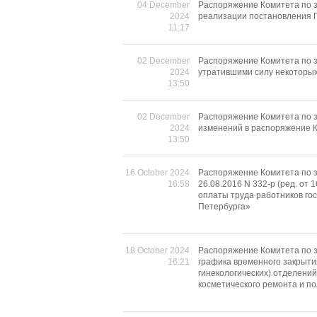
04 December
Распоряжение Комитета по з
2024
реализации постановления П
11:17
02 December
Распоряжение Комитета по з
2024
утратившими силу некоторых
13:50
02 December
Распоряжение Комитета по з
2024
изменений в распоряжение К
13:50
16 October 2024
Распоряжение Комитета по 
16:58
26.08.2016 N 332-р (ред. от
оплаты труда работников го
Петербурга»
18 October 2024
Распоряжение Комитета по з
16:21
графика временного закрыти
гинекологических) отделени
косметического ремонта и по