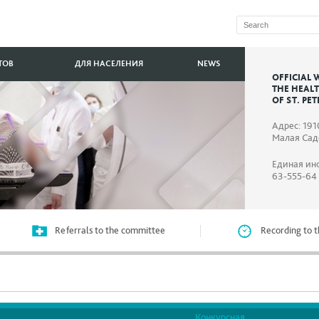
ТОВ
ДЛЯ НАСЕЛЕНИЯ
NEWS
OFFICIAL 
THE HEAL
OF ST. PE
Адрес: 191
Малая Садо
Единая ин
63-555-64
Referrals to the committee
Recording to t
Конкурсная