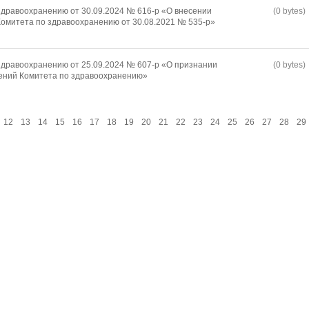
дравоохранению от 30.09.2024 № 616-р «О внесении
(0 bytes)
омитета по здравоохранению от 30.08.2021 № 535-р»
дравоохранению от 25.09.2024 № 607-р «О признании
(0 bytes)
ений Комитета по здравоохранению»
12
13
14
15
16
17
18
19
20
21
22
23
24
25
26
27
28
29