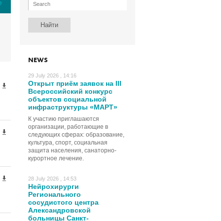
е
NEWS
29 July 2026 , 14:16
Открыт приём заявок на III
Всероссийский конкурс
объектов социальной
инфраструктуры «МАРТ»
К участию приглашаются
организации, работающие в
следующих сферах: образование,
культура, спорт, социальная
защита населения, санаторно-
курортное лечение.
28 July 2026 , 14:53
Нейрохирурги
Регионального
сосудистого центра
Александровской
больницы Санкт-