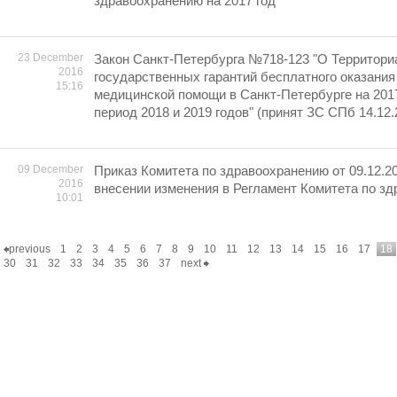
здравоохранению на 2017 год"
23 December
Закон Санкт-Петербурга №718-123 "О Территори
2016
государственных гарантий бесплатного оказания
15:16
медицинской помощи в Санкт-Петербурге на 2017
период 2018 и 2019 годов" (принят ЗС СПб 14.12.
09 December
Приказ Комитета по здравоохранению от 09.12.2
2016
внесении изменения в Регламент Комитета по з
10:01
previous
1
2
3
4
5
6
7
8
9
10
11
12
13
14
15
16
17
18
30
31
32
33
34
35
36
37
next