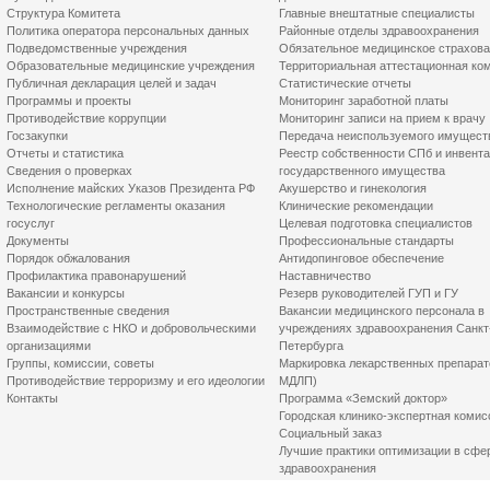
Структура Комитета
Главные внештатные специалисты
Политика оператора персональных данных
Районные отделы здравоохранения
Подведомственные учреждения
Обязательное медицинское страхов
Образовательные медицинские учреждения
Территориальная аттестационная ко
Публичная декларация целей и задач
Статистические отчеты
Программы и проекты
Мониторинг заработной платы
Противодействие коррупции
Мониторинг записи на прием к врачу
Госзакупки
Передача неиспользуемого имущест
Отчеты и статистика
Реестр собственности СПб и инвент
Сведения о проверках
государственного имущества
Исполнение майских Указов Президента РФ
Акушерство и гинекология
Технологические регламенты оказания
Клинические рекомендации
госуслуг
Целевая подготовка специалистов
Документы
Профессиональные стандарты
Порядок обжалования
Антидопинговое обеспечение
Профилактика правонарушений
Наставничество
Вакансии и конкурсы
Резерв руководителей ГУП и ГУ
Пространственные сведения
Вакансии медицинского персонала в
Взаимодействие с НКО и добровольческими
учреждениях здравоохранения Санкт
организациями
Петербурга
Группы, комиссии, советы
Маркировка лекарственных препарат
Противодействие терроризму и его идеологии
МДЛП)
Контакты
Программа «Земский доктор»
Городская клинико-экспертная комис
Социальный заказ
Лучшие практики оптимизации в сфе
здравоохранения