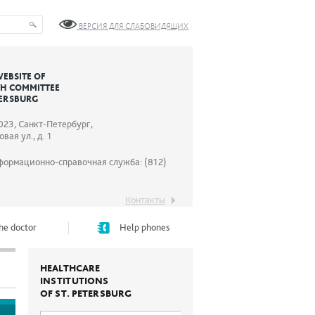
ВЕРСИЯ ДЛЯ СЛАБОВИДЯЩИХ
WEBSITE OF
TH COMMITTEE
TERSBURG
023, Санкт-Петербург,
вая ул., д. 1
формационно-справочная служба: (812)
Контакты
he doctor
Help phones
HEALTHCARE
INSTITUTIONS
OF ST. PETERSBURG