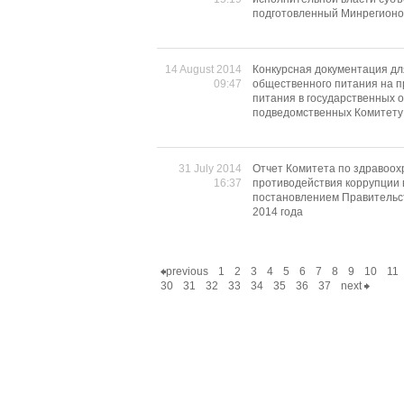
подготовленный Минрегионо
14 August 2014
Конкурсная документация дл
09:47
общественного питания на п
питания в государственных 
подведомственных Комитету
31 July 2014
Отчет Комитета по здравоо
16:37
противодействия коррупции 
постановлением Правительств
2014 года
previous
1
2
3
4
5
6
7
8
9
10
11
30
31
32
33
34
35
36
37
next