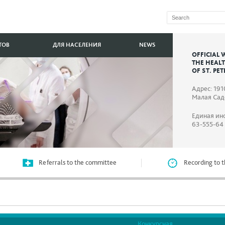
ТОВ
ДЛЯ НАСЕЛЕНИЯ
NEWS
OFFICIAL 
THE HEAL
OF ST. PE
Адрес: 191
Малая Садо
Единая ин
63-555-64
Referrals to the committee
Recording to t
Конкурсная