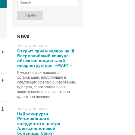
е
NEWS
29 July 2026 , 14:16
Открыт приём заявок на III
Всероссийский конкурс
объектов социальной
инфраструктуры «МАРТ»
К участию приглашаются
организации, работающие в
следующих сферах: образование,
культура, спорт, социальная
защита населения, санаторно-
курортное лечение.
28 July 2026 , 14:53
Нейрохирурги
Регионального
сосудистого центра
Александровской
больницы Санкт-