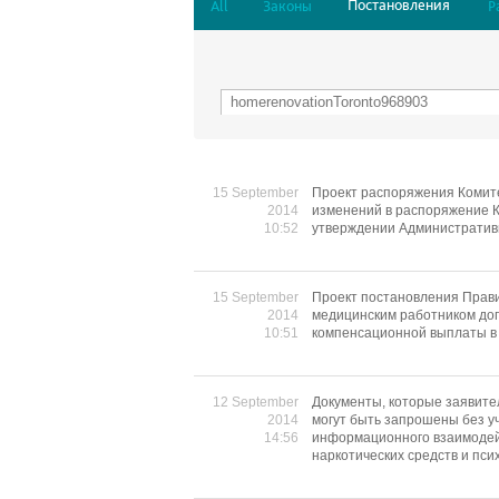
Постановления
All
Законы
Р
15 September
Проект распоряжения Комите
2014
изменений в распоряжение К
10:52
утверждении Административн
15 September
Проект постановления Прави
2014
медицинским работником до
10:51
компенсационной выплаты в 
12 September
Документы, которые заявите
2014
могут быть запрошены без у
14:56
информационного взаимодей
наркотических средств и пс