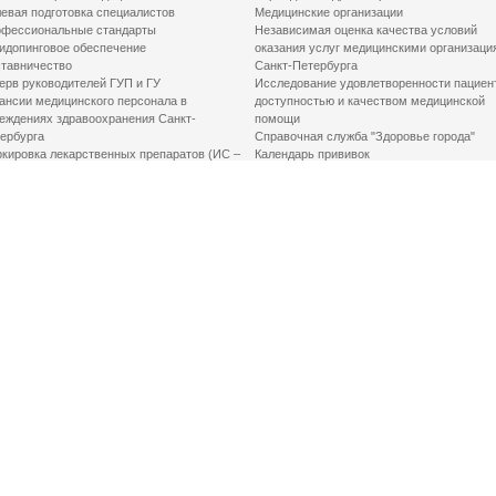
евая подготовка специалистов
Медицинские организации
фессиональные стандарты
Независимая оценка качества условий
идопинговое обеспечение
оказания услуг медицинскими организаци
тавничество
Санкт-Петербурга
ерв руководителей ГУП и ГУ
Исследование удовлетворенности пациен
ансии медицинского персонала в
доступностью и качеством медицинской
еждениях здравоохранения Санкт-
помощи
ербурга
Справочная служба "Здоровье города"
кировка лекарственных препаратов (ИС –
Календарь прививок
ЛП)
График закрытия роддомов
грамма «Земский доктор»
Акушерство и гинекология
одская клинико-экспертная комиссия
Здоровье детей
иальный заказ
Донорство крови
шие практики оптимизации в сфере
Государственные услуги
авоохранения
Совет по защите прав пациентов
Мероприятия по улучшению качества жиз
инвалидов
Первая помощь
ВАЖНО ЗНАТЬ
Фонд «Круг добра»
Маршрутизация пациентов в медицинские
организации
Как оформить медсправку для владения
оружием
Доступная среда
Медицинская реабилитация для взрослых
Медицинская реабилитация для детей
Справочная информация