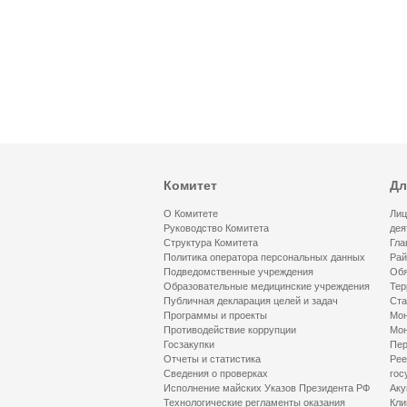
Комитет
Дл
О Комитете
Лиц
Руководство Комитета
дея
Структура Комитета
Гла
Политика оператора персональных данных
Рай
Подведомственные учреждения
Обя
Образовательные медицинские учреждения
Тер
Публичная декларация целей и задач
Ста
Программы и проекты
Мон
Противодействие коррупции
Мон
Госзакупки
Пер
Отчеты и статистика
Рее
Сведения о проверках
гос
Исполнение майских Указов Президента РФ
Аку
Технологические регламенты оказания
Кли