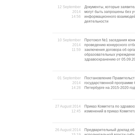
12 September
Документы, которые заявите
2014
могут быть запрошены без у
14:56
информационного взаимодей
деятельности
10 September
Протокол №1 заседания конк
2014
проведению конкурсного отб
11:59
заключения договора об орг
образовательных учреждения
здравоохранению oт 05.09.2
01 September
Постановление Правительств
2014
государственной программе 
14:28
Петербурге на 2015-2020 го
27 August 2014
Приказ Комитета по здравоо
12:45
изменений в приказ Комитета
26 August 2014
Предварительный доклад об
15:19
исполнительной власти субъ