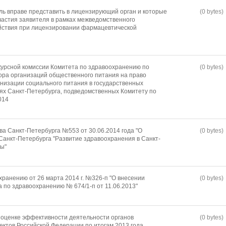
ль вправе представить в лицензирующий орган и которые
(0 bytes)
частия заявителя в рамках межведомственного
ствия при лицензировании фармацевтической
урсной комиссии Комитета по здравоохранению по
(0 bytes)
ора организаций общественного питания на право
анизации социального питания в государственных
х Санкт-Петербурга, подведомственных Комитету по
014
а Санкт-Петербурга №553 от 30.06.2014 года "О
(0 bytes)
Санкт-Петербурга "Развитие здравоохранения в Санкт-
ды"
хранению от 26 марта 2014 г. №326-п "О внесении
(0 bytes)
 по здравоохранению № 674/1-п от 11.06.2013"
 оценке эффективности деятельности органов
(0 bytes)
ектов Российской Федерации по итогам 2013 года,