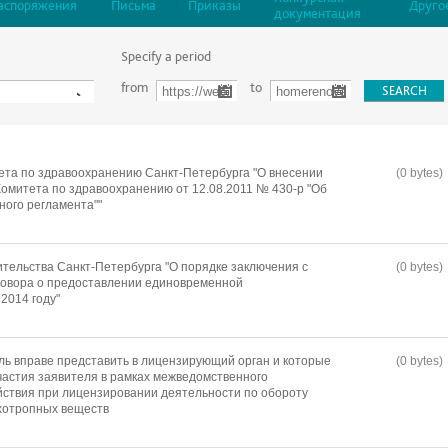
аспоряжения
Письма
Приказы
Друго
документация
Specify a period
from
to
та по здравоохранению Санкт-Петербурга "О внесении
(0 bytes)
омитета по здравоохранению от 12.08.2011 № 430-р "Об
ого регламента""
тельства Санкт-Петербурга "О порядке заключения с
(0 bytes)
говора о предоставлении единовременной
2014 году"
ль вправе представить в лицензирующий орган и которые
(0 bytes)
частия заявителя в рамках межведомственного
ствия при лицензировании деятельности по обороту
ихотропных веществ