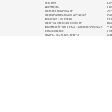
госуслуг
Цел
Документы
Про
Порядок обжалования
Ант
Профилактика правонарушений
Нас
Вакансии и конкурсы
Рез
Пространственные сведения
Вак
Взаимодействие с НКО и добровольческими
учр
организациями
Пет
Группы, комиссии, советы
Мар
Противодействие терроризму и его идеологии
МД
Контакты
Про
Гор
Соц
Луч
здр