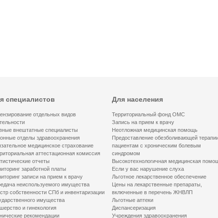
я специалистов
Для населения
ензирование отдельных видов
Территориальный фонд ОМС
тельности
Запись на прием к врачу
вные внештатные специалисты
Неотложная медицинская помощь
онные отделы здравоохранения
Предоставление обезболивающей терапи
зательное медицинское страхование
пациентам с хроническим болевым
риториальная аттестационная комиссия
синдромом
тистические отчеты
Высокотехнологичная медицинская помо
иторинг заработной платы
Если у вас нарушение слуха
иторинг записи на прием к врачу
Льготное лекарственное обеспечение
едача неиспользуемого имущества
Цены на лекарственные препараты,
стр собственности СПб и инвентаризации
включенные в перечень ЖНВЛП
ударственного имущества
Льготные аптеки
шерство и гинекология
Диспансеризация
нические рекомендации
Учреждения здравоохранения