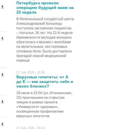
Петербурга провели
операцию будущей маме на
22 неделе
В Региональный сосудистый центр
Александровской больницы
поступила экстренная пациентка
– Наталья, 36 лет. На 22-й неделе
беременности молодая женщина
обратилась к врачам с жалобами
на мучительные, нестерпимые
головные боли. Была доставлена
бригадой скорой медицинской
помощи
27 July 2026 , 16:58
Вирусные гепатиты: от А
до Е — как защитить себя и
своих близких?
29 июля в 15:00 (ул. Итальянская,
25) приглашаем на открытую
лекцию в рамках проекта
«Университет здоровья»,
посвященную профилактике
вирусных гепатитов.
27 July 2026 , 09:23