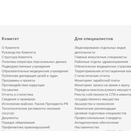
Комитет
Для специалистов
О Комитете
Лицензирование отдельных видов
Руководство Комитета
деятельности
Структура Комитета
Главные внештатные специалисты
Политика оператора персональных данных
Районные отделы здравоохранения
Подведомственные учреждения
Обязательное медицинское страхов
Образовательные медицинские учреждения
Территориальная аттестационная ко
Публичная декларация целей и задач
Статистические отчеты
Программы и проекты
Мониторинг заработной платы
Противодействие коррупции
Мониторинг записи на прием к врачу
Госзакупки
Передача неиспользуемого имущест
Отчеты и статистика
Реестр собственности СПб и инвент
Сведения о проверках
государственного имущества
Исполнение майских Указов Президента РФ
Акушерство и гинекология
Технологические регламенты оказания
Клинические рекомендации
госуслуг
Целевая подготовка специалистов
Документы
Профессиональные стандарты
Порядок обжалования
Антидопинговое обеспечение
Профилактика правонарушений
Наставничество