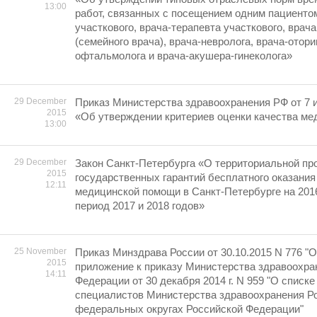
13:00
работ, связанных с посещением одним пациенто
участкового, врача-терапевта участкового, врач
(семейного врача), врача-невролога, врача-отори
офтальмолога и врача-акушера-гинеколога»
29 December
Приказ Министерства здравоохранения РФ от 7 
2015
«Об утверждении критериев оценки качества м
13:00
29 December
Закон Санкт-Петербурга «О территориальной пр
2015
государственных гарантий бесплатного оказания
12:11
медицинской помощи в Санкт-Петербурге на 2016
период 2017 и 2018 годов»
25 November
Приказ Минздрава России от 30.10.2015 N 776 "
2015
приложение к приказу Министерства здравоохра
14:11
Федерации от 30 декабря 2014 г. N 959 "О списк
специалистов Министерства здравоохранения Р
федеральных округах Российской Федерации"