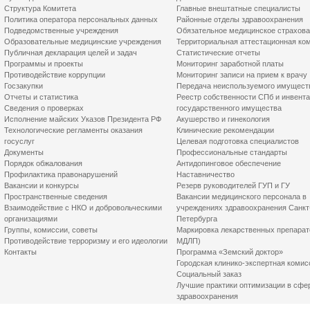
Структура Комитета
Главные внештатные специалисты
Политика оператора персональных данных
Районные отделы здравоохранения
Подведомственные учреждения
Обязательное медицинское страхов
Образовательные медицинские учреждения
Территориальная аттестационная ко
Публичная декларация целей и задач
Статистические отчеты
Программы и проекты
Мониторинг заработной платы
Противодействие коррупции
Мониторинг записи на прием к врачу
Госзакупки
Передача неиспользуемого имущест
Отчеты и статистика
Реестр собственности СПб и инвент
Сведения о проверках
государственного имущества
Исполнение майских Указов Президента РФ
Акушерство и гинекология
Технологические регламенты оказания
Клинические рекомендации
госуслуг
Целевая подготовка специалистов
Документы
Профессиональные стандарты
Порядок обжалования
Антидопинговое обеспечение
Профилактика правонарушений
Наставничество
Вакансии и конкурсы
Резерв руководителей ГУП и ГУ
Пространственные сведения
Вакансии медицинского персонала в
Взаимодействие с НКО и добровольческими
учреждениях здравоохранения Санкт
организациями
Петербурга
Группы, комиссии, советы
Маркировка лекарственных препарат
Противодействие терроризму и его идеологии
МДЛП)
Контакты
Программа «Земский доктор»
Городская клинико-экспертная комис
Социальный заказ
Лучшие практики оптимизации в сфе
здравоохранения