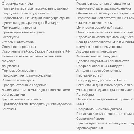
Структура Комитета
Главные внештатные специалисты
Политика оператора персональных данных
Районные отделы здравоохранения
Подведомственные учреждения
Обязательное медицинское страхов
Образовательные медицинские учреждения
Территориальная аттестационная ко
Публичная декларация целей и задач
Статистические отчеты
Программы и проекты
Мониторинг заработной платы
Противодействие коррупции
Мониторинг записи на прием к врачу
Госзакупки
Передача неиспользуемого имущест
Отчеты и статистика
Реестр собственности СПб и инвент
Сведения о проверках
государственного имущества
Исполнение майских Указов Президента РФ
Акушерство и гинекология
Технологические регламенты оказания
Клинические рекомендации
госуслуг
Целевая подготовка специалистов
Документы
Профессиональные стандарты
Порядок обжалования
Антидопинговое обеспечение
Профилактика правонарушений
Наставничество
Вакансии и конкурсы
Резерв руководителей ГУП и ГУ
Пространственные сведения
Вакансии медицинского персонала в
Взаимодействие с НКО и добровольческими
учреждениях здравоохранения Санкт
организациями
Петербурга
Группы, комиссии, советы
Маркировка лекарственных препарат
Противодействие терроризму и его идеологии
МДЛП)
Контакты
Программа «Земский доктор»
Городская клинико-экспертная комис
Социальный заказ
Лучшие практики оптимизации в сфе
здравоохранения