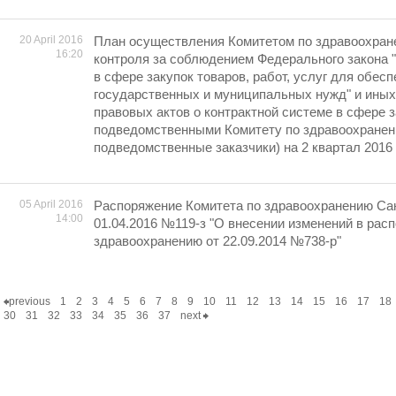
20 April 2016
План осуществления Комитетом по здравоохран
16:20
контроля за соблюдением Федерального закона 
в сфере закупок товаров, работ, услуг для обес
государственных и муниципальных нужд" и ины
правовых актов о контрактной системе в сфере з
подведомственными Комитету по здравоохранен
подведомственные заказчики) на 2 квартал 2016
05 April 2016
Распоряжение Комитета по здравоохранению Сан
14:00
01.04.2016 №119-з "О внесении изменений в рас
здравоохранению от 22.09.2014 №738-р"
previous
1
2
3
4
5
6
7
8
9
10
11
12
13
14
15
16
17
18
30
31
32
33
34
35
36
37
next