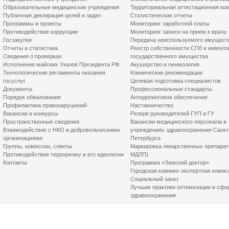
Образовательные медицинские учреждения
Территориальная аттестационная ко
Публичная декларация целей и задач
Статистические отчеты
Программы и проекты
Мониторинг заработной платы
Противодействие коррупции
Мониторинг записи на прием к врачу
Госзакупки
Передача неиспользуемого имущест
Отчеты и статистика
Реестр собственности СПб и инвент
Сведения о проверках
государственного имущества
Исполнение майских Указов Президента РФ
Акушерство и гинекология
Технологические регламенты оказания
Клинические рекомендации
госуслуг
Целевая подготовка специалистов
Документы
Профессиональные стандарты
Порядок обжалования
Антидопинговое обеспечение
Профилактика правонарушений
Наставничество
Вакансии и конкурсы
Резерв руководителей ГУП и ГУ
Пространственные сведения
Вакансии медицинского персонала в
Взаимодействие с НКО и добровольческими
учреждениях здравоохранения Санкт
организациями
Петербурга
Группы, комиссии, советы
Маркировка лекарственных препарат
Противодействие терроризму и его идеологии
МДЛП)
Контакты
Программа «Земский доктор»
Городская клинико-экспертная комис
Социальный заказ
Лучшие практики оптимизации в сфе
здравоохранения