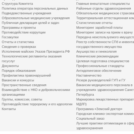
Структура Комитета
Главные внештатные специалисты
Политика оператора персональных данных
Районные отделы здравоохранения
Подведомственные учреждения
Обязательное медицинское страхов
Образовательные медицинские учреждения
Территориальная аттестационная ко
Публичная декларация целей и задач
Статистические отчеты
Программы и проекты
Мониторинг заработной платы
Противодействие коррупции
Мониторинг записи на прием к врачу
Госзакупки
Передача неиспользуемого имущест
Отчеты и статистика
Реестр собственности СПб и инвент
Сведения о проверках
государственного имущества
Исполнение майских Указов Президента РФ
Акушерство и гинекология
Технологические регламенты оказания
Клинические рекомендации
госуслуг
Целевая подготовка специалистов
Документы
Профессиональные стандарты
Порядок обжалования
Антидопинговое обеспечение
Профилактика правонарушений
Наставничество
Вакансии и конкурсы
Резерв руководителей ГУП и ГУ
Пространственные сведения
Вакансии медицинского персонала в
Взаимодействие с НКО и добровольческими
учреждениях здравоохранения Санкт
организациями
Петербурга
Группы, комиссии, советы
Маркировка лекарственных препарат
Противодействие терроризму и его идеологии
МДЛП)
Контакты
Программа «Земский доктор»
Городская клинико-экспертная комис
Социальный заказ
Лучшие практики оптимизации в сфе
здравоохранения