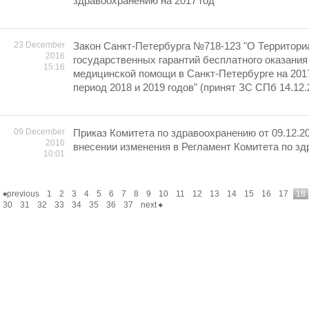
здравоохранению на 2017 год"
23 December
Закон Санкт-Петербурга №718-123 "О Территори
2016
государственных гарантий бесплатного оказания
15:16
медицинской помощи в Санкт-Петербурге на 2017
период 2018 и 2019 годов" (принят ЗС СПб 14.12.
09 December
Приказ Комитета по здравоохранению от 09.12.2
2016
внесении изменения в Регламент Комитета по з
10:01
previous
1
2
3
4
5
6
7
8
9
10
11
12
13
14
15
16
17
18
30
31
32
33
34
35
36
37
next