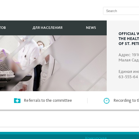
ТОВ
ДЛЯ НАСЕЛЕНИЯ
NEWS
OFFICIAL 
THE HEAL
OF ST. PE
Адрес: 191
Малая Садо
Единая ин
63-555-64
Referrals to the committee
Recording to t
Конкурсная