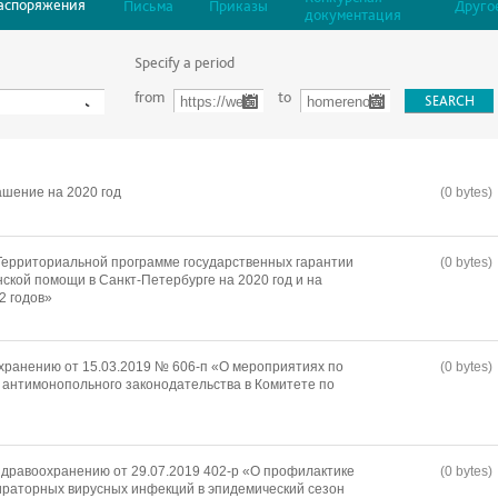
аспоряжения
Письма
Приказы
Друго
документация
Specify a period
from
to
шение на 2020 год
(0 bytes)
Территориальной программе государственных гарантии
(0 bytes)
ской помощи в Санкт-Петербурге на 2020 год и на
2 годов»
хранению от 15.03.2019 № 606-п «О мероприятиях по
(0 bytes)
антимонопольного законодательства в Комитете по
дравоохранению от 29.07.2019 402-р «О профилактике
(0 bytes)
пираторных вирусных инфекций в эпидемический сезон