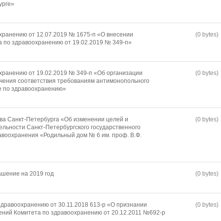
урге»
хранению от 12.07.2019 № 1675-п «О внесении
(0 bytes)
а по здравоохранению от 19.02.2019 № 349-п»
хранению от 19.02.2019 № 349-п «Об организации
(0 bytes)
чения соответствия требованиям антимонопольного
е по здравоохранению»
ва Санкт-Петербурга «Об изменении целей и
(0 bytes)
льности Санкт-Петербургского государственного
воохранения «Родильный дом № 6 им. проф. В.Ф.
шение на 2019 год
(0 bytes)
дравоохранению от 30.11.2018 613-р «О признании
(0 bytes)
ний Комитета по здравоохранению от 20.12.2011 №692-р