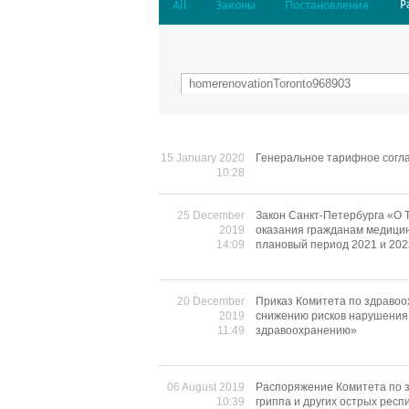
Р
All
Законы
Постановления
15 January 2020
Генеральное тарифное согла
10:28
25 December
Закон Санкт-Петербурга «О 
2019
оказания гражданам медицин
14:09
плановый период 2021 и 202
20 December
Приказ Комитета по здравоо
2019
снижению рисков нарушения 
11:49
здравоохранению»
06 August 2019
Распоряжение Комитета по з
10:39
гриппа и других острых рес