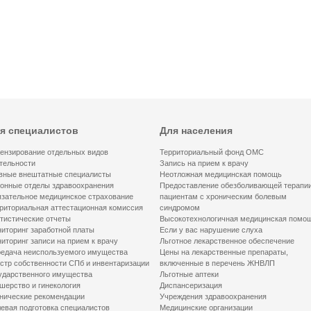
я специалистов
Для населения
ензирование отдельных видов
Территориальный фонд ОМС
тельности
Запись на прием к врачу
вные внештатные специалисты
Неотложная медицинская помощь
онные отделы здравоохранения
Предоставление обезболивающей терапи
зательное медицинское страхование
пациентам с хроническим болевым
риториальная аттестационная комиссия
синдромом
тистические отчеты
Высокотехнологичная медицинская помо
иторинг заработной платы
Если у вас нарушение слуха
иторинг записи на прием к врачу
Льготное лекарственное обеспечение
едача неиспользуемого имущества
Цены на лекарственные препараты,
стр собственности СПб и инвентаризации
включенные в перечень ЖНВЛП
ударственного имущества
Льготные аптеки
шерство и гинекология
Диспансеризация
нические рекомендации
Учреждения здравоохранения
евая подготовка специалистов
Медицинские организации