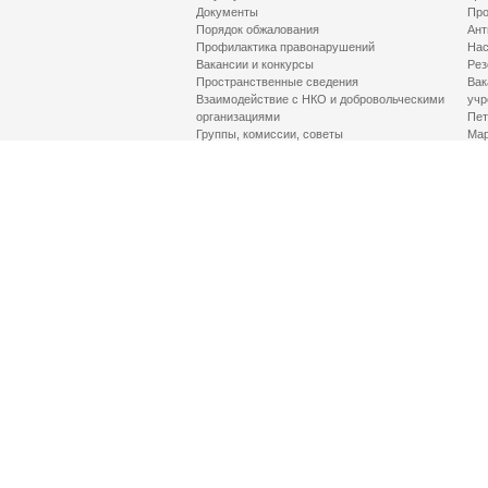
Документы
Про
Порядок обжалования
Ант
Профилактика правонарушений
Нас
Вакансии и конкурсы
Рез
Пространственные сведения
Вак
Взаимодействие с НКО и добровольческими
учр
организациями
Пет
Группы, комиссии, советы
Мар
Противодействие терроризму и его идеологии
МД
Контакты
Про
Гор
Соц
Луч
здр