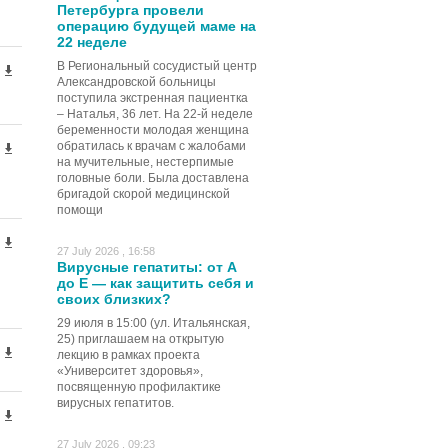
Петербурга провели
операцию будущей маме на
22 неделе
В Региональный сосудистый центр
Александровской больницы
поступила экстренная пациентка
– Наталья, 36 лет. На 22-й неделе
беременности молодая женщина
обратилась к врачам с жалобами
на мучительные, нестерпимые
головные боли. Была доставлена
бригадой скорой медицинской
помощи
27 July 2026 , 16:58
Вирусные гепатиты: от А
до Е — как защитить себя и
своих близких?
29 июля в 15:00 (ул. Итальянская,
25) приглашаем на открытую
лекцию в рамках проекта
«Университет здоровья»,
посвященную профилактике
вирусных гепатитов.
27 July 2026 , 09:23