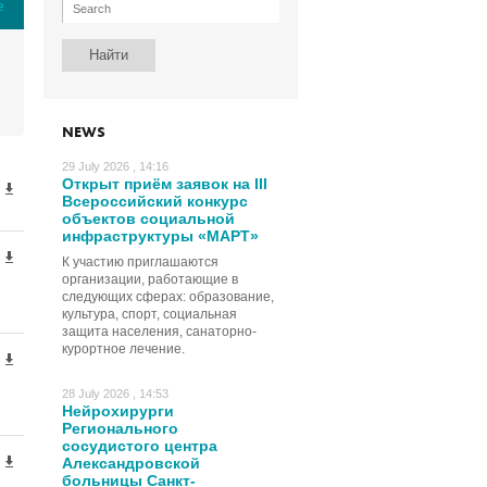
е
NEWS
29 July 2026 , 14:16
Открыт приём заявок на III
Всероссийский конкурс
объектов социальной
инфраструктуры «МАРТ»
К участию приглашаются
организации, работающие в
следующих сферах: образование,
культура, спорт, социальная
защита населения, санаторно-
курортное лечение.
28 July 2026 , 14:53
Нейрохирурги
Регионального
сосудистого центра
Александровской
больницы Санкт-