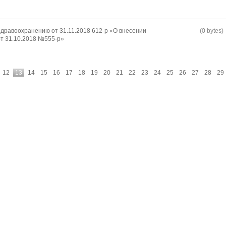
дравоохранению от 31.11.2018 612-р «О внесении
(0 bytes)
т 31.10.2018 №555-р»
12
13
14
15
16
17
18
19
20
21
22
23
24
25
26
27
28
29