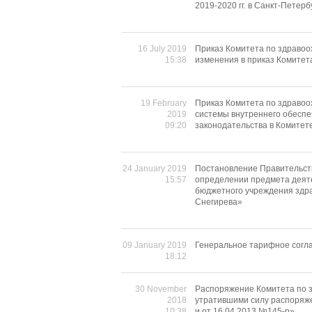
2019-2020 гг. в Санкт-Петерб
16 July 2019
Приказ Комитета по здравоо
15:38
изменения в приказ Комитет
19 February
Приказ Комитета по здравоо
2019
системы внутреннего обеспе
09:20
законодательства в Комитет
24 January 2019
Постановление Правительст
15:57
определении предмета деяте
бюджетного учреждения здра
Снегирева»
09 January 2019
Генеральное тарифное согла
18:12
30 November
Распоряжение Комитета по з
2018
утратившими силу распоряже
10:38
и от 16.04.2013 №145-р»