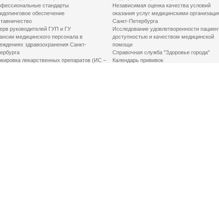
фессиональные стандарты
Независимая оценка качества условий
идопинговое обеспечение
оказания услуг медицинскими организаци
тавничество
Санкт-Петербурга
ерв руководителей ГУП и ГУ
Исследование удовлетворенности пациен
ансии медицинского персонала в
доступностью и качеством медицинской
еждениях здравоохранения Санкт-
помощи
ербурга
Справочная служба "Здоровье города"
кировка лекарственных препаратов (ИС –
Календарь прививок
ЛП)
График закрытия роддомов
грамма «Земский доктор»
Акушерство и гинекология
одская клинико-экспертная комиссия
Здоровье детей
иальный заказ
Донорство крови
шие практики оптимизации в сфере
Государственные услуги
авоохранения
Совет по защите прав пациентов
Мероприятия по улучшению качества жиз
инвалидов
Первая помощь
ВАЖНО ЗНАТЬ
Фонд «Круг добра»
Маршрутизация пациентов в медицинские
организации
Как оформить медсправку для владения
оружием
Доступная среда
Медицинская реабилитация для взрослых
Медицинская реабилитация для детей
Справочная информация
Кабиенты медико-психологического