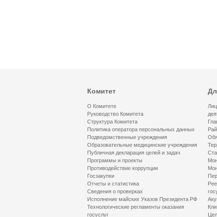
Комитет
Дл
О Комитете
Лиц
Руководство Комитета
дея
Структура Комитета
Гла
Политика оператора персональных данных
Рай
Подведомственные учреждения
Обя
Образовательные медицинские учреждения
Тер
Публичная декларация целей и задач
Ста
Программы и проекты
Мон
Противодействие коррупции
Мон
Госзакупки
Пер
Отчеты и статистика
Рее
Сведения о проверках
гос
Исполнение майских Указов Президента РФ
Аку
Технологические регламенты оказания
Кли
госуслуг
Цел