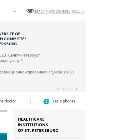
ВЕРСИЯ ДЛЯ СЛАБОВИДЯЩИХ
WEBSITE OF
TH COMMITTEE
TERSBURG
023, Санкт-Петербург,
вая ул., д. 1
формационно-справочная служба: (812)
Контакты
he doctor
Help phones
HEALTHCARE
INSTITUTIONS
OF ST. PETERSBURG