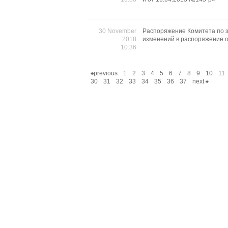
30 November
Распоряжение Комитета по з
2018
изменений в распоряжение о
10:36
previous
1
2
3
4
5
6
7
8
9
10
11
30
31
32
33
34
35
36
37
next