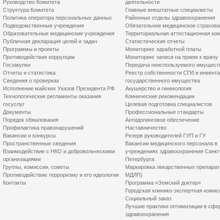
Руководство Комитета
деятельности
Структура Комитета
Главные внештатные специалисты
Политика оператора персональных данных
Районные отделы здравоохранения
Подведомственные учреждения
Обязательное медицинское страхов
Образовательные медицинские учреждения
Территориальная аттестационная ко
Публичная декларация целей и задач
Статистические отчеты
Программы и проекты
Мониторинг заработной платы
Противодействие коррупции
Мониторинг записи на прием к врачу
Госзакупки
Передача неиспользуемого имущест
Отчеты и статистика
Реестр собственности СПб и инвент
Сведения о проверках
государственного имущества
Исполнение майских Указов Президента РФ
Акушерство и гинекология
Технологические регламенты оказания
Клинические рекомендации
госуслуг
Целевая подготовка специалистов
Документы
Профессиональные стандарты
Порядок обжалования
Антидопинговое обеспечение
Профилактика правонарушений
Наставничество
Вакансии и конкурсы
Резерв руководителей ГУП и ГУ
Пространственные сведения
Вакансии медицинского персонала в
Взаимодействие с НКО и добровольческими
учреждениях здравоохранения Санкт
организациями
Петербурга
Группы, комиссии, советы
Маркировка лекарственных препарат
Противодействие терроризму и его идеологии
МДЛП)
Контакты
Программа «Земский доктор»
Городская клинико-экспертная комис
Социальный заказ
Лучшие практики оптимизации в сфе
здравоохранения