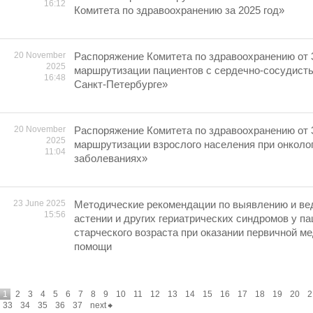
16:12
Комитета по здравоохранению за 2025 год»
20 November
Распоряжение Комитета по здравоохранению от 
2025
маршрутизации пациентов с сердечно-сосудист
16:48
Санкт-Петербурге»
20 November
Распоряжение Комитета по здравоохранению от 
2025
маршрутизации взрослого населения при онколо
11:04
заболеваниях»
23 June 2025
Методические рекомендации по выявлению и ве
15:56
астении и других гериатрических синдромов у па
старческого возраста при оказании первичной м
помощи
1
2
3
4
5
6
7
8
9
10
11
12
13
14
15
16
17
18
19
20
2
33
34
35
36
37
next