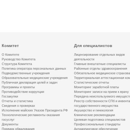
Комитет
Для специалистов
О Комитете
Лицензирование отдельных видов
Руководство Комитета
деятельности
Структура Комитета
Главные внештатные специалисты
Политика оператора персональных данных
Районные отделы здравоохранения
Подведомственные учреждения
Обязательное медицинское страхов
Образовательные медицинские учреждения
Территориальная аттестационная ко
Публичная декларация целей и задач
Статистические отчеты
Программы и проекты
Мониторинг заработной платы
Противодействие коррупции
Мониторинг записи на прием к врачу
Госзакупки
Передача неиспользуемого имущест
Отчеты и статистика
Реестр собственности СПб и инвент
Сведения о проверках
государственного имущества
Исполнение майских Указов Президента РФ
Акушерство и гинекология
Технологические регламенты оказания
Клинические рекомендации
госуслуг
Целевая подготовка специалистов
Документы
Профессиональные стандарты
Порядок обжалования
Антидопинговое обеспечение