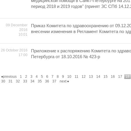
медицинской помощи в Санкт-Петербурге на 2017
период 2018 и 2019 годов" (принят ЗС СПб 14.12.
09 December
Приказ Комитета по здравоохранению от 09.12.2
2016
внесении изменения в Регламент Комитета по з
10:01
26 October 2016
Приложение к распоряжению Комитета по здрав
17:00
Петербурга от 18.10.2016 № 423-р
previous
1
2
3
4
5
6
7
8
9
10
11
12
13
14
15
16
17
18
30
31
32
33
34
35
36
37
next