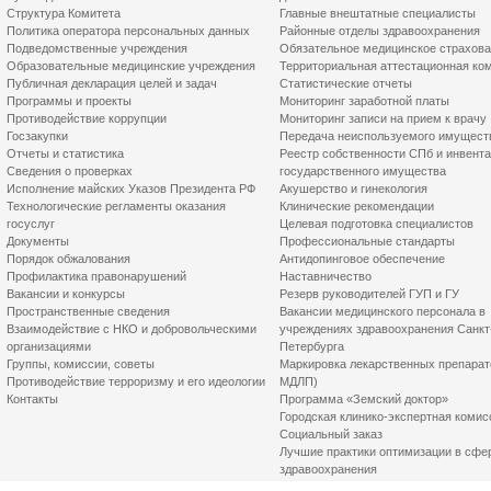
Структура Комитета
Главные внештатные специалисты
Политика оператора персональных данных
Районные отделы здравоохранения
Подведомственные учреждения
Обязательное медицинское страхов
Образовательные медицинские учреждения
Территориальная аттестационная ко
Публичная декларация целей и задач
Статистические отчеты
Программы и проекты
Мониторинг заработной платы
Противодействие коррупции
Мониторинг записи на прием к врачу
Госзакупки
Передача неиспользуемого имущест
Отчеты и статистика
Реестр собственности СПб и инвент
Сведения о проверках
государственного имущества
Исполнение майских Указов Президента РФ
Акушерство и гинекология
Технологические регламенты оказания
Клинические рекомендации
госуслуг
Целевая подготовка специалистов
Документы
Профессиональные стандарты
Порядок обжалования
Антидопинговое обеспечение
Профилактика правонарушений
Наставничество
Вакансии и конкурсы
Резерв руководителей ГУП и ГУ
Пространственные сведения
Вакансии медицинского персонала в
Взаимодействие с НКО и добровольческими
учреждениях здравоохранения Санкт
организациями
Петербурга
Группы, комиссии, советы
Маркировка лекарственных препарат
Противодействие терроризму и его идеологии
МДЛП)
Контакты
Программа «Земский доктор»
Городская клинико-экспертная комис
Социальный заказ
Лучшие практики оптимизации в сфе
здравоохранения