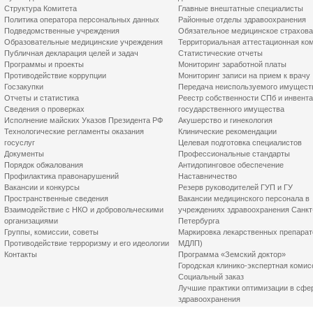
Структура Комитета
Главные внештатные специалисты
Политика оператора персональных данных
Районные отделы здравоохранения
Подведомственные учреждения
Обязательное медицинское страхов
Образовательные медицинские учреждения
Территориальная аттестационная ко
Публичная декларация целей и задач
Статистические отчеты
Программы и проекты
Мониторинг заработной платы
Противодействие коррупции
Мониторинг записи на прием к врачу
Госзакупки
Передача неиспользуемого имущест
Отчеты и статистика
Реестр собственности СПб и инвент
Сведения о проверках
государственного имущества
Исполнение майских Указов Президента РФ
Акушерство и гинекология
Технологические регламенты оказания
Клинические рекомендации
госуслуг
Целевая подготовка специалистов
Документы
Профессиональные стандарты
Порядок обжалования
Антидопинговое обеспечение
Профилактика правонарушений
Наставничество
Вакансии и конкурсы
Резерв руководителей ГУП и ГУ
Пространственные сведения
Вакансии медицинского персонала в
Взаимодействие с НКО и добровольческими
учреждениях здравоохранения Санкт
организациями
Петербурга
Группы, комиссии, советы
Маркировка лекарственных препарат
Противодействие терроризму и его идеологии
МДЛП)
Контакты
Программа «Земский доктор»
Городская клинико-экспертная комис
Социальный заказ
Лучшие практики оптимизации в сфе
здравоохранения