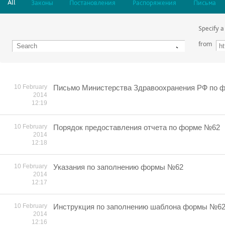
All
Законы
Постановления
Распоряжения
Письма
Specify a
from
10 February
Письмо Министерства Здравоохранения РФ по ф
2014
12:19
10 February
Порядок предоставления отчета по форме №62
2014
12:18
10 February
Указания по заполнению формы №62
2014
12:17
10 February
Инструкция по заполнению шаблона формы №6
2014
12:16