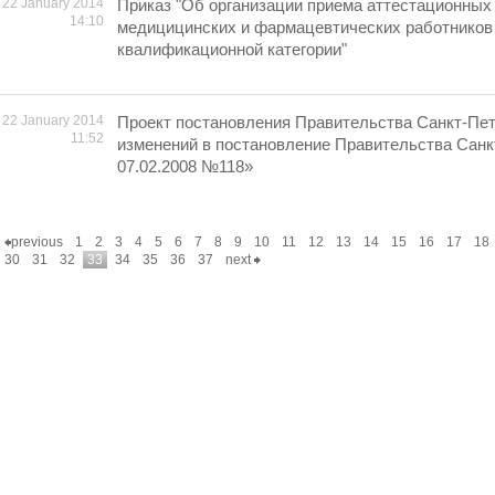
22 January 2014
Приказ "Об организации приема аттестационных
14:10
медицицинских и фармацевтических работников
квалификационной категории"
22 January 2014
Проект постановления Правительства Санкт-Пет
11:52
изменений в постановление Правительства Санк
07.02.2008 №118»
previous
1
2
3
4
5
6
7
8
9
10
11
12
13
14
15
16
17
18
30
31
32
33
34
35
36
37
next