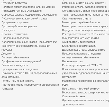
Структура Комитета
Главные внештатные специалисты
Политика оператора персональных данных
Районные отделы здравоохранения
Подведомственные учреждения
Обязательное медицинское страхов
Образовательные медицинские учреждения
Территориальная аттестационная ко
Публичная декларация целей и задач
Статистические отчеты
Программы и проекты
Мониторинг заработной платы
Противодействие коррупции
Мониторинг записи на прием к врачу
Госзакупки
Передача неиспользуемого имущест
Отчеты и статистика
Реестр собственности СПб и инвент
Сведения о проверках
государственного имущества
Исполнение майских Указов Президента РФ
Акушерство и гинекология
Технологические регламенты оказания
Клинические рекомендации
госуслуг
Целевая подготовка специалистов
Документы
Профессиональные стандарты
Порядок обжалования
Антидопинговое обеспечение
Профилактика правонарушений
Наставничество
Вакансии и конкурсы
Резерв руководителей ГУП и ГУ
Пространственные сведения
Вакансии медицинского персонала в
Взаимодействие с НКО и добровольческими
учреждениях здравоохранения Санкт
организациями
Петербурга
Группы, комиссии, советы
Маркировка лекарственных препарат
Противодействие терроризму и его идеологии
МДЛП)
Контакты
Программа «Земский доктор»
Городская клинико-экспертная комис
Социальный заказ
Лучшие практики оптимизации в сфе
здравоохранения