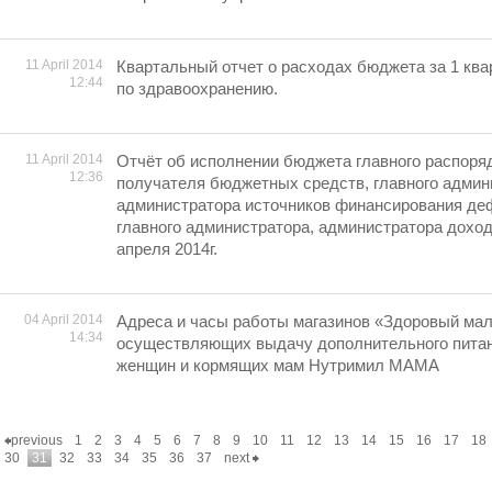
11 April 2014
Квартальный отчет о расходах бюджета за 1 ква
12:44
по здравоохранению.
11 April 2014
Отчёт об исполнении бюджета главного распоря
12:36
получателя бюджетных средств, главного админ
администратора источников финансирования де
главного администратора, администратора дохо
апреля 2014г.
04 April 2014
Адреса и часы работы магазинов «Здоровый ма
14:34
осуществляющих выдачу дополнительного пита
женщин и кормящих мам Нутримил МАМА
previous
1
2
3
4
5
6
7
8
9
10
11
12
13
14
15
16
17
18
30
31
32
33
34
35
36
37
next