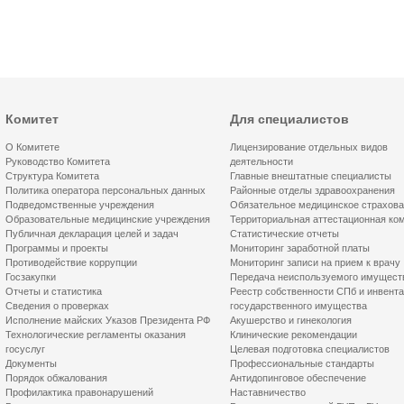
Комитет
Для специалистов
О Комитете
Лицензирование отдельных видов
Руководство Комитета
деятельности
Структура Комитета
Главные внештатные специалисты
Политика оператора персональных данных
Районные отделы здравоохранения
Подведомственные учреждения
Обязательное медицинское страхов
Образовательные медицинские учреждения
Территориальная аттестационная ко
Публичная декларация целей и задач
Статистические отчеты
Программы и проекты
Мониторинг заработной платы
Противодействие коррупции
Мониторинг записи на прием к врачу
Госзакупки
Передача неиспользуемого имущест
Отчеты и статистика
Реестр собственности СПб и инвент
Сведения о проверках
государственного имущества
Исполнение майских Указов Президента РФ
Акушерство и гинекология
Технологические регламенты оказания
Клинические рекомендации
госуслуг
Целевая подготовка специалистов
Документы
Профессиональные стандарты
Порядок обжалования
Антидопинговое обеспечение
Профилактика правонарушений
Наставничество