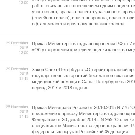
13:00
работ, связанных с посещением одним пациенто
участкового, врача-терапевта участкового, врач
(семейного врача), врача-невролога, врача-отори
офтальмолога и врача-акушера-гинеколога»
29 December
Приказ Министерства здравоохранения РФ от 7 
2015
«Об утверждении критериев оценки качества м
13:00
29 December
Закон Санкт-Петербурга «О территориальной пр
2015
государственных гарантий бесплатного оказания
12:11
медицинской помощи в Санкт-Петербурге на 2016
период 2017 и 2018 годов»
25 November
Приказ Минздрава России от 30.10.2015 N 776 "
2015
приложение к приказу Министерства здравоохра
14:11
Федерации от 30 декабря 2014 г. N 959 "О списк
специалистов Министерства здравоохранения Р
федеральных округах Российской Федерации"