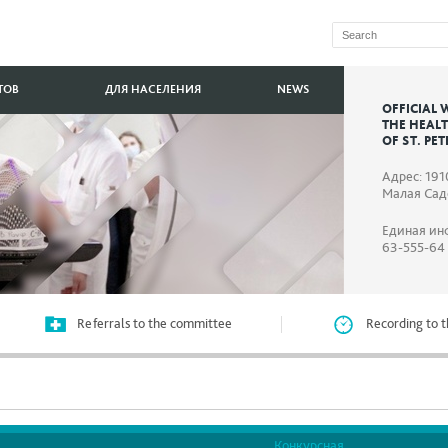
ТОВ
ДЛЯ НАСЕЛЕНИЯ
NEWS
OFFICIAL 
THE HEAL
OF ST. PE
Адрес: 191
Малая Садо
Единая ин
63-555-64
Referrals to the committee
Recording to t
Конкурсная