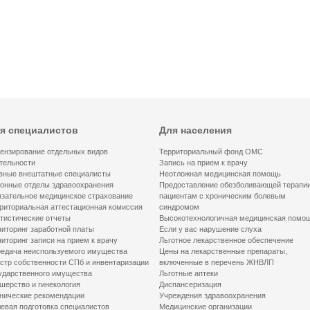
я специалистов
Для населения
ензирование отдельных видов
Территориальный фонд ОМС
тельности
Запись на прием к врачу
вные внештатные специалисты
Неотложная медицинская помощь
онные отделы здравоохранения
Предоставление обезболивающей терапи
зательное медицинское страхование
пациентам с хроническим болевым
риториальная аттестационная комиссия
синдромом
тистические отчеты
Высокотехнологичная медицинская помо
иторинг заработной платы
Если у вас нарушение слуха
иторинг записи на прием к врачу
Льготное лекарственное обеспечение
едача неиспользуемого имущества
Цены на лекарственные препараты,
стр собственности СПб и инвентаризации
включенные в перечень ЖНВЛП
ударственного имущества
Льготные аптеки
шерство и гинекология
Диспансеризация
нические рекомендации
Учреждения здравоохранения
евая подготовка специалистов
Медицинские организации