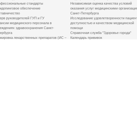
фессиональные стандарты
Независимая оценка качества условий
идопинговое обеспечение
оказания услуг медицинскими организаци
тавничество
Санкт-Петербурга
ерв руководителей ГУП и ГУ
Исследование удовлетворенности пациен
ансии медицинского персонала в
доступностью и качеством медицинской
еждениях здравоохранения Санкт-
помощи
ербурга
Справочная служба "Здоровье города"
кировка лекарственных препаратов (ИС –
Календарь прививок
ЛП)
График закрытия роддомов
грамма «Земский доктор»
Акушерство и гинекология
одская клинико-экспертная комиссия
Здоровье детей
иальный заказ
Донорство крови
шие практики оптимизации в сфере
Государственные услуги
авоохранения
Совет по защите прав пациентов
Мероприятия по улучшению качества жиз
инвалидов
Первая помощь
ВАЖНО ЗНАТЬ
Фонд «Круг добра»
Маршрутизация пациентов в медицинские
организации
Как оформить медсправку для владения
оружием
Доступная среда
Медицинская реабилитация для взрослых
Медицинская реабилитация для детей
Справочная информация
Кабиенты медико-психологического