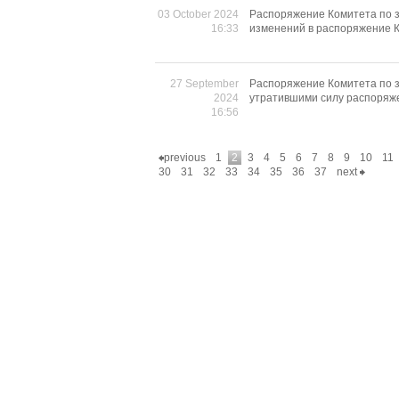
03 October 2024
Распоряжение Комитета по з
16:33
изменений в распоряжение К
27 September
Распоряжение Комитета по з
2024
утратившими силу распоряж
16:56
previous
1
2
3
4
5
6
7
8
9
10
11
30
31
32
33
34
35
36
37
next