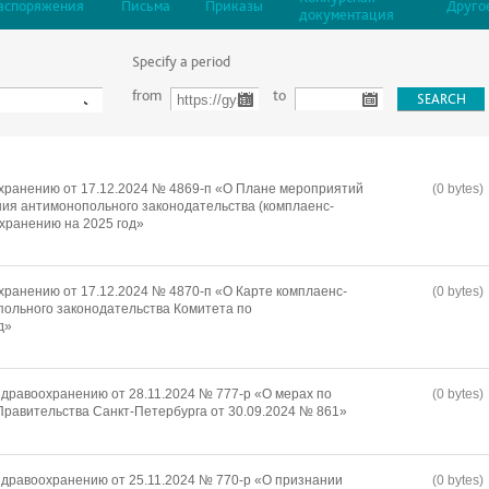
аспоряжения
Письма
Приказы
Друго
документация
Specify a period
from
to
хранению от 17.12.2024 № 4869-п «О Плане мероприятий
(0 bytes)
ия антимонопольного законодательства (комплаенс-
охранению на 2025 год»
хранению от 17.12.2024 № 4870-п «О Карте комплаенс-
(0 bytes)
ольного законодательства Комитета по
д»
дравоохранению от 28.11.2024 № 777-р «О мерах по
(0 bytes)
равительства Санкт-Петербурга от 30.09.2024 № 861»
дравоохранению от 25.11.2024 № 770-р «О признании
(0 bytes)