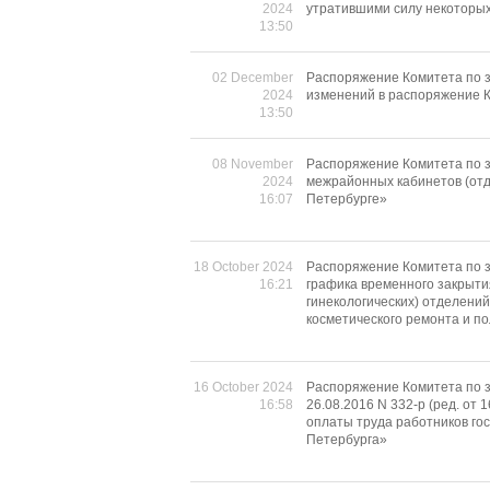
2024
утратившими силу некоторых
13:50
02 December
Распоряжение Комитета по з
2024
изменений в распоряжение К
13:50
08 November
Распоряжение Комитета по з
2024
межрайонных кабинетов (отд
16:07
Петербурге»
18 October 2024
Распоряжение Комитета по з
16:21
графика временного закрыти
гинекологических) отделени
косметического ремонта и по
16 October 2024
Распоряжение Комитета по 
16:58
26.08.2016 N 332-р (ред. от
оплаты труда работников го
Петербурга»