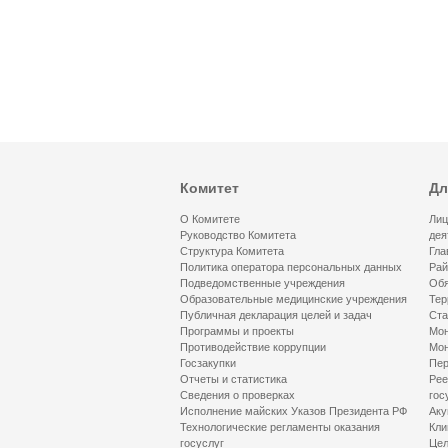
Комитет
Дл
О Комитете
Лиц
Руководство Комитета
дея
Структура Комитета
Гла
Политика оператора персональных данных
Рай
Подведомственные учреждения
Обя
Образовательные медицинские учреждения
Тер
Публичная декларация целей и задач
Ста
Программы и проекты
Мон
Противодействие коррупции
Мон
Госзакупки
Пер
Отчеты и статистика
Рее
Сведения о проверках
гос
Исполнение майских Указов Президента РФ
Аку
Технологические регламенты оказания
Кли
госуслуг
Цел