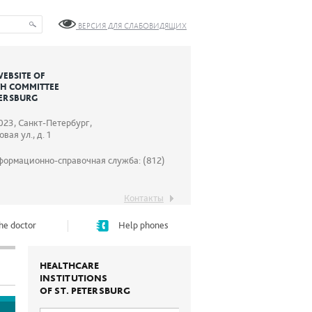
ВЕРСИЯ ДЛЯ СЛАБОВИДЯЩИХ
WEBSITE OF
TH COMMITTEE
TERSBURG
023, Санкт-Петербург,
вая ул., д. 1
формационно-справочная служба: (812)
Контакты
he doctor
Help phones
HEALTHCARE
INSTITUTIONS
OF ST. PETERSBURG