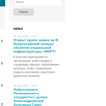
е
NEWS
29 July 2026 , 14:16
Открыт приём заявок на III
Всероссийский конкурс
объектов социальной
инфраструктуры «МАРТ»
К участию приглашаются
организации, работающие в
следующих сферах: образование,
культура, спорт, социальная
защита населения, санаторно-
курортное лечение.
28 July 2026 , 14:53
Нейрохирурги
Регионального
сосудистого центра
Александровской
больницы Санкт-