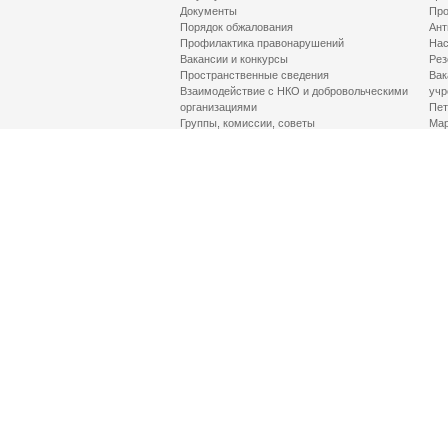
Документы
Про
Порядок обжалования
Ант
Профилактика правонарушений
Нас
Вакансии и конкурсы
Рез
Пространственные сведения
Вак
Взаимодействие с НКО и добровольческими
учр
организациями
Пет
Группы, комиссии, советы
Мар
Противодействие терроризму и его идеологии
МД
Контакты
Про
Гор
Соц
Луч
здр