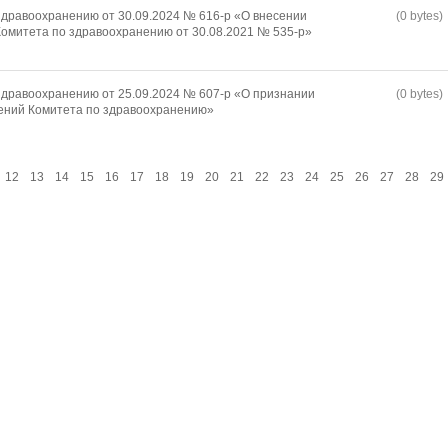
дравоохранению от 30.09.2024 № 616-р «О внесении
(0 bytes)
омитета по здравоохранению от 30.08.2021 № 535-р»
дравоохранению от 25.09.2024 № 607-р «О признании
(0 bytes)
ений Комитета по здравоохранению»
12
13
14
15
16
17
18
19
20
21
22
23
24
25
26
27
28
29