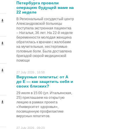
Петербурга провели
операцию будущей маме на
22 неделе
В Региональный сосудистый центр
Александровской больницы
поступила экстренная пациентка
– Наталья, 36 лет. На 22-й неделе
беременности молодая женщина
обратилась к врачам с жалобами
на мучительные, нестерпимые
головные боли. Была доставлена
бригадой скорой медицинской
помощи
27 July 2026 , 16:58
Вирусные гепатиты: от А
до Е — как защитить себя и
своих близких?
29 июля в 15:00 (ул. Итальянская,
25) приглашаем на открытую
лекцию в рамках проекта
«Университет здоровья»,
посвященную профилактике
вирусных гепатитов.
27 July 2026 , 09:23