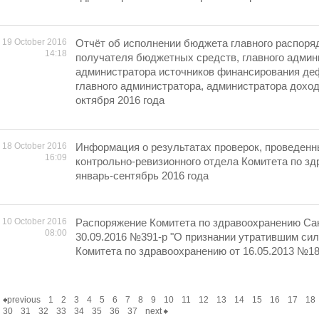
19 October 2016
Отчёт об исполнении бюджета главного распоря
14:18
получателя бюджетных средств, главного админ
администратора источников финансирования де
главного администратора, администратора дохо
октября 2016 года
18 October 2016
Информация о результатах проверок, проведен
16:09
контрольно-ревизионного отдела Комитета по зд
январь-сентябрь 2016 года
10 October 2016
Распоряжение Комитета по здравоохранению Сан
08:00
30.09.2016 №391-р "О признании утратившим си
Комитета по здравоохранению от 16.05.2013 №18
previous
1
2
3
4
5
6
7
8
9
10
11
12
13
14
15
16
17
18
30
31
32
33
34
35
36
37
next