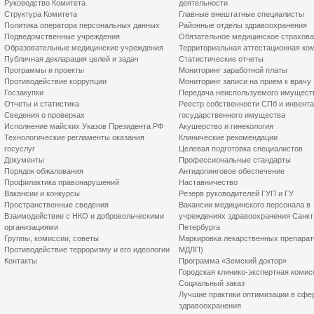
Руководство Комитета
деятельности
Структура Комитета
Главные внештатные специалисты
Политика оператора персональных данных
Районные отделы здравоохранения
Подведомственные учреждения
Обязательное медицинское страхов
Образовательные медицинские учреждения
Территориальная аттестационная ко
Публичная декларация целей и задач
Статистические отчеты
Программы и проекты
Мониторинг заработной платы
Противодействие коррупции
Мониторинг записи на прием к врачу
Госзакупки
Передача неиспользуемого имущест
Отчеты и статистика
Реестр собственности СПб и инвент
Сведения о проверках
государственного имущества
Исполнение майских Указов Президента РФ
Акушерство и гинекология
Технологические регламенты оказания
Клинические рекомендации
госуслуг
Целевая подготовка специалистов
Документы
Профессиональные стандарты
Порядок обжалования
Антидопинговое обеспечение
Профилактика правонарушений
Наставничество
Вакансии и конкурсы
Резерв руководителей ГУП и ГУ
Пространственные сведения
Вакансии медицинского персонала в
Взаимодействие с НКО и добровольческими
учреждениях здравоохранения Санкт
организациями
Петербурга
Группы, комиссии, советы
Маркировка лекарственных препарат
Противодействие терроризму и его идеологии
МДЛП)
Контакты
Программа «Земский доктор»
Городская клинико-экспертная комис
Социальный заказ
Лучшие практики оптимизации в сфе
здравоохранения