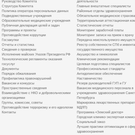
Руководство Комитета
деятельности
Структура Комитета
Главные внештатные специалисты
Политика оператора персональных данных
Районные отделы здравоохранения
Подведомственные учреждения
Обязательное медицинское страхов
Образовательные медицинские учреждения
Территориальная аттестационная ко
Публичная декларация целей и задач
Статистические отчеты
Программы и проекты
Мониторинг заработной платы
Противодействие коррупции
Мониторинг записи на прием к врачу
Госзакупки
Передача неиспользуемого имущест
Отчеты и статистика
Реестр собственности СПб и инвент
Сведения о проверках
государственного имущества
Исполнение майских Указов Президента РФ
Акушерство и гинекология
Технологические регламенты оказания
Клинические рекомендации
госуслуг
Целевая подготовка специалистов
Документы
Профессиональные стандарты
Порядок обжалования
Антидопинговое обеспечение
Профилактика правонарушений
Наставничество
Вакансии и конкурсы
Резерв руководителей ГУП и ГУ
Пространственные сведения
Вакансии медицинского персонала в
Взаимодействие с НКО и добровольческими
учреждениях здравоохранения Санкт
организациями
Петербурга
Группы, комиссии, советы
Маркировка лекарственных препарат
Противодействие терроризму и его идеологии
МДЛП)
Контакты
Программа «Земский доктор»
Городская клинико-экспертная комис
Социальный заказ
Лучшие практики оптимизации в сфе
здравоохранения