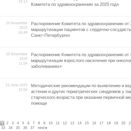
16:12
Комитета по здравоохранению за 2025 год»
20 November
Распоряжение Комитета по здравоохранению от 
2025
маршрутизации пациентов с сердечно-сосудист
16:48
Санкт-Петербурге»
20 November
Распоряжение Комитета по здравоохранению от 
2025
маршрутизации взрослого населения при онколо
11:04
заболеваниях»
23 June 2025
Методические рекомендации по выявлению и ве
15:56
астении и других гериатрических синдромов у па
старческого возраста при оказании первичной м
помощи
1
2
3
4
5
6
7
8
9
10
11
12
13
14
15
16
17
18
19
20
2
33
34
35
36
37
next