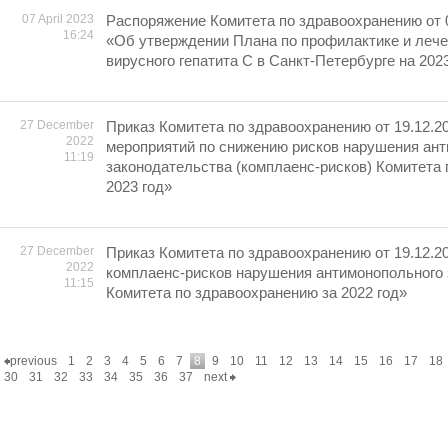
07 April 2023
Распоряжение Комитета по здравоохранению от 
16:24
«Об утверждении Плана по профилактике и лече
вирусного гепатита С в Санкт-Петербурге на 202
27 December
Приказ Комитета по здравоохранению от 19.12.2
2022
мероприятий по снижению рисков нарушения ан
11:19
законодательства (комплаенс-рисков) Комитета
2023 год»
27 December
Приказ Комитета по здравоохранению от 19.12.2
2022
комплаенс-рисков нарушения антимонопольного
11:15
Комитета по здравоохранению за 2022 год»
previous
1
2
3
4
5
6
7
8
9
10
11
12
13
14
15
16
17
18
30
31
32
33
34
35
36
37
next