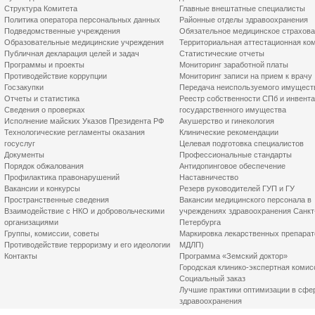
Структура Комитета
Главные внештатные специалисты
Политика оператора персональных данных
Районные отделы здравоохранения
Подведомственные учреждения
Обязательное медицинское страхов
Образовательные медицинские учреждения
Территориальная аттестационная ко
Публичная декларация целей и задач
Статистические отчеты
Программы и проекты
Мониторинг заработной платы
Противодействие коррупции
Мониторинг записи на прием к врачу
Госзакупки
Передача неиспользуемого имущест
Отчеты и статистика
Реестр собственности СПб и инвент
Сведения о проверках
государственного имущества
Исполнение майских Указов Президента РФ
Акушерство и гинекология
Технологические регламенты оказания
Клинические рекомендации
госуслуг
Целевая подготовка специалистов
Документы
Профессиональные стандарты
Порядок обжалования
Антидопинговое обеспечение
Профилактика правонарушений
Наставничество
Вакансии и конкурсы
Резерв руководителей ГУП и ГУ
Пространственные сведения
Вакансии медицинского персонала в
Взаимодействие с НКО и добровольческими
учреждениях здравоохранения Санкт
организациями
Петербурга
Группы, комиссии, советы
Маркировка лекарственных препарат
Противодействие терроризму и его идеологии
МДЛП)
Контакты
Программа «Земский доктор»
Городская клинико-экспертная комис
Социальный заказ
Лучшие практики оптимизации в сфе
здравоохранения