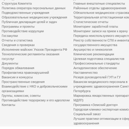
Структура Комитета
Главные внештатные специалисты
Политика оператора персональных данных
Районные отделы здравоохранения
Подведомственные учреждения
Обязательное медицинское страхов
Образовательные медицинские учреждения
Территориальная аттестационная ко
Публичная декларация целей и задач
Статистические отчеты
Программы и проекты
Мониторинг заработной платы
Противодействие коррупции
Мониторинг записи на прием к врачу
Госзакупки
Передача неиспользуемого имущест
Отчеты и статистика
Реестр собственности СПб и инвент
Сведения о проверках
государственного имущества
Исполнение майских Указов Президента РФ
Акушерство и гинекология
Технологические регламенты оказания
Клинические рекомендации
госуслуг
Целевая подготовка специалистов
Документы
Профессиональные стандарты
Порядок обжалования
Антидопинговое обеспечение
Профилактика правонарушений
Наставничество
Вакансии и конкурсы
Резерв руководителей ГУП и ГУ
Пространственные сведения
Вакансии медицинского персонала в
Взаимодействие с НКО и добровольческими
учреждениях здравоохранения Санкт
организациями
Петербурга
Группы, комиссии, советы
Маркировка лекарственных препарат
Противодействие терроризму и его идеологии
МДЛП)
Контакты
Программа «Земский доктор»
Городская клинико-экспертная комис
Социальный заказ
Лучшие практики оптимизации в сфе
здравоохранения