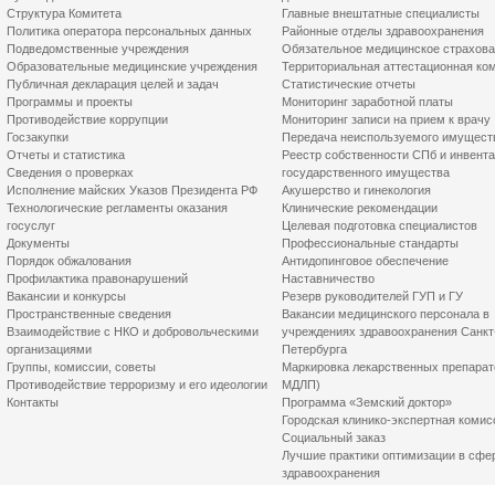
Структура Комитета
Главные внештатные специалисты
Политика оператора персональных данных
Районные отделы здравоохранения
Подведомственные учреждения
Обязательное медицинское страхов
Образовательные медицинские учреждения
Территориальная аттестационная ко
Публичная декларация целей и задач
Статистические отчеты
Программы и проекты
Мониторинг заработной платы
Противодействие коррупции
Мониторинг записи на прием к врачу
Госзакупки
Передача неиспользуемого имущест
Отчеты и статистика
Реестр собственности СПб и инвент
Сведения о проверках
государственного имущества
Исполнение майских Указов Президента РФ
Акушерство и гинекология
Технологические регламенты оказания
Клинические рекомендации
госуслуг
Целевая подготовка специалистов
Документы
Профессиональные стандарты
Порядок обжалования
Антидопинговое обеспечение
Профилактика правонарушений
Наставничество
Вакансии и конкурсы
Резерв руководителей ГУП и ГУ
Пространственные сведения
Вакансии медицинского персонала в
Взаимодействие с НКО и добровольческими
учреждениях здравоохранения Санкт
организациями
Петербурга
Группы, комиссии, советы
Маркировка лекарственных препарат
Противодействие терроризму и его идеологии
МДЛП)
Контакты
Программа «Земский доктор»
Городская клинико-экспертная комис
Социальный заказ
Лучшие практики оптимизации в сфе
здравоохранения