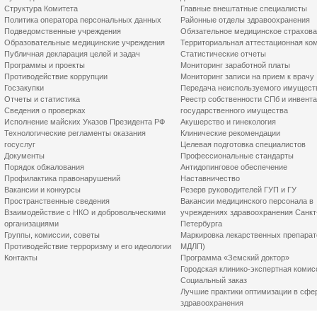
Структура Комитета
Главные внештатные специалисты
Политика оператора персональных данных
Районные отделы здравоохранения
Подведомственные учреждения
Обязательное медицинское страхов
Образовательные медицинские учреждения
Территориальная аттестационная ко
Публичная декларация целей и задач
Статистические отчеты
Программы и проекты
Мониторинг заработной платы
Противодействие коррупции
Мониторинг записи на прием к врачу
Госзакупки
Передача неиспользуемого имущест
Отчеты и статистика
Реестр собственности СПб и инвент
Сведения о проверках
государственного имущества
Исполнение майских Указов Президента РФ
Акушерство и гинекология
Технологические регламенты оказания
Клинические рекомендации
госуслуг
Целевая подготовка специалистов
Документы
Профессиональные стандарты
Порядок обжалования
Антидопинговое обеспечение
Профилактика правонарушений
Наставничество
Вакансии и конкурсы
Резерв руководителей ГУП и ГУ
Пространственные сведения
Вакансии медицинского персонала в
Взаимодействие с НКО и добровольческими
учреждениях здравоохранения Санкт
организациями
Петербурга
Группы, комиссии, советы
Маркировка лекарственных препарат
Противодействие терроризму и его идеологии
МДЛП)
Контакты
Программа «Земский доктор»
Городская клинико-экспертная комис
Социальный заказ
Лучшие практики оптимизации в сфе
здравоохранения