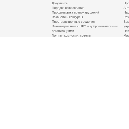
Документы
Про
Порядок обжалования
Ант
Профилактика правонарушений
Нас
Вакансии и конкурсы
Рез
Пространственные сведения
Вак
Взаимодействие с НКО и добровольческими
учр
организациями
Пет
Группы, комиссии, советы
Мар
Противодействие терроризму и его идеологии
МД
Контакты
Про
Гор
Соц
Луч
здр