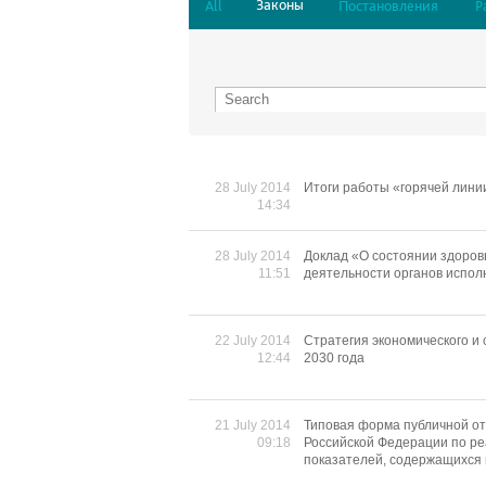
Законы
All
Постановления
Р
28 July 2014
Итоги работы «горячей линии
14:34
28 July 2014
Доклад «О состоянии здоров
11:51
деятельности органов испол
22 July 2014
Cтратегия экономического и
12:44
2030 года
21 July 2014
Типовая форма публичной от
09:18
Российской Федерации по р
показателей, содержащихся в