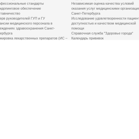
фессиональные стандарты
Независимая оценка качества условий
идопинговое обеспечение
оказания услуг медицинскими организаци
тавничество
Санкт-Петербурга
ерв руководителей ГУП и ГУ
Исследование удовлетворенности пациен
ансии медицинского персонала в
доступностью и качеством медицинской
еждениях здравоохранения Санкт-
помощи
ербурга
Справочная служба "Здоровье города"
кировка лекарственных препаратов (ИС –
Календарь прививок
ЛП)
График закрытия роддомов
грамма «Земский доктор»
Акушерство и гинекология
одская клинико-экспертная комиссия
Здоровье детей
иальный заказ
Донорство крови
шие практики оптимизации в сфере
Государственные услуги
авоохранения
Совет по защите прав пациентов
Мероприятия по улучшению качества жиз
инвалидов
Первая помощь
ВАЖНО ЗНАТЬ
Фонд «Круг добра»
Маршрутизация пациентов в медицинские
организации
Как оформить медсправку для владения
оружием
Доступная среда
Медицинская реабилитация для взрослых
Медицинская реабилитация для детей
Справочная информация
Кабиенты медико-психологического