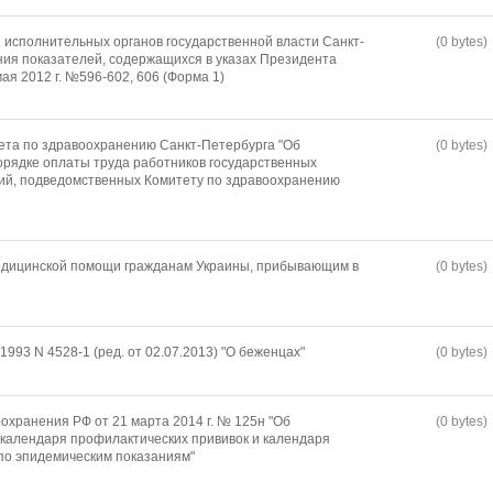
 исполнительных органов государственной власти Санкт-
(0 bytes)
ния показателей, содержащихся в указах Президента
ая 2012 г. №596-602, 606 (Форма 1)
ета по здравоохранению Санкт-Петербурга "Об
(0 bytes)
рядке оплаты труда работников государственных
ий, подведомственных Комитету по здравоохранению
медицинской помощи гражданам Украины, прибывающим в
(0 bytes)
1993 N 4528-1 (ред. от 02.07.2013) "О беженцах"
(0 bytes)
охранения РФ от 21 марта 2014 г. № 125н "Об
(0 bytes)
календаря профилактических прививок и календаря
по эпидемическим показаниям"