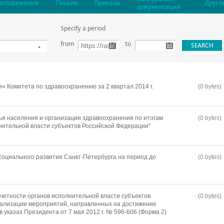
аспоряжения
Письма
Приказы
Друго
документация
Specify a period
from
to
» Комитета по здравоохранению за 2 квартал 2014 г.
(0 bytes)
ья населения и организации здравоохранения по итогам
(0 bytes)
нительной власти субъектов Российской Федерации"
 социального развития Санкт-Петербурга на период до
(0 bytes)
четности органов исполнительной власти субъектов
(0 bytes)
еализации мероприятий, направленных на достижение
 указах Президента от 7 мая 2012 г. № 596-606 (Форма 2)