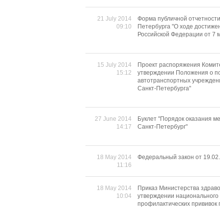
21 July 2014
Форма публичной отчетности
09:10
Петербурга "О ходе достиже
Российской Федерации от 7 м
15 July 2014
Проект распоряжения Комит
15:12
утверждении Положения о по
автотранспортных учрежден
Санкт-Петербурга"
27 June 2014
Буклет "Порядок оказания 
14:17
Санкт-Петербург"
18 May 2014
Федеральный закон от 19.02.
11:16
18 May 2014
Приказ Министерства здраво
10:04
утверждении национального 
профилактических прививок 