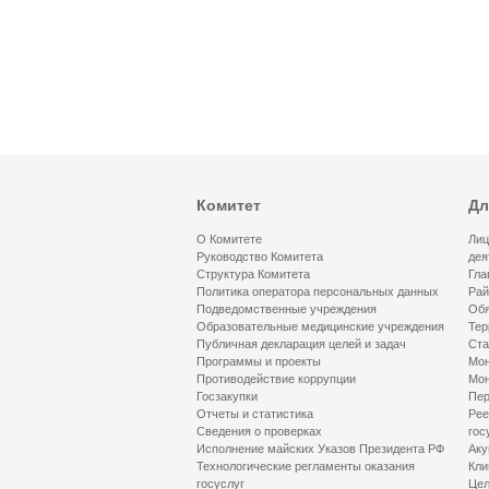
Комитет
Дл
О Комитете
Лиц
Руководство Комитета
дея
Структура Комитета
Гла
Политика оператора персональных данных
Рай
Подведомственные учреждения
Обя
Образовательные медицинские учреждения
Тер
Публичная декларация целей и задач
Ста
Программы и проекты
Мон
Противодействие коррупции
Мон
Госзакупки
Пер
Отчеты и статистика
Рее
Сведения о проверках
гос
Исполнение майских Указов Президента РФ
Аку
Технологические регламенты оказания
Кли
госуслуг
Цел