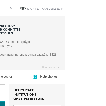
ВЕРСИЯ ДЛЯ СЛАБОВИДЯЩИХ
WEBSITE OF
TH COMMITTEE
TERSBURG
023, Санкт-Петербург,
вая ул., д. 1
формационно-справочная служба: (812)
Контакты
he doctor
Help phones
HEALTHCARE
INSTITUTIONS
OF ST. PETERSBURG