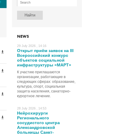
е
NEWS
29 July 2026 , 14:16
Открыт приём заявок на III
Всероссийский конкурс
объектов социальной
инфраструктуры «МАРТ»
К участию приглашаются
организации, работающие в
следующих сферах: образование,
культура, спорт, социальная
защита населения, санаторно-
курортное лечение.
28 July 2026 , 14:53
Нейрохирурги
Регионального
сосудистого центра
Александровской
больницы Санкт-