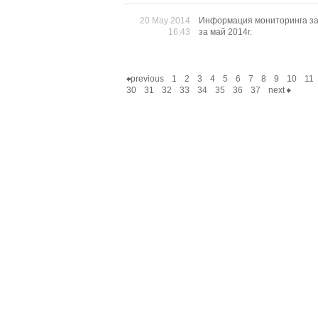
20 May 2014
Информация мониторинга за
16:43
за май 2014г.
previous
1
2
3
4
5
6
7
8
9
10
11
30
31
32
33
34
35
36
37
next