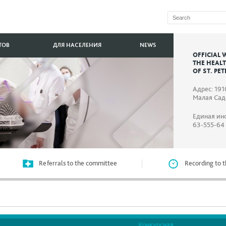
ТОВ
ДЛЯ НАСЕЛЕНИЯ
NEWS
OFFICIAL 
THE HEAL
OF ST. PE
Адрес: 191
Малая Садо
Единая ин
63-555-64
Referrals to the committee
Recording to t
Конкурсная