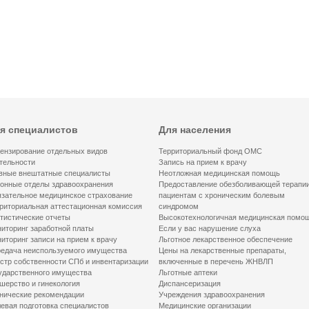
я специалистов
Для населения
ензирование отдельных видов
Территориальный фонд ОМС
тельности
Запись на прием к врачу
вные внештатные специалисты
Неотложная медицинская помощь
онные отделы здравоохранения
Предоставление обезболивающей терапи
зательное медицинское страхование
пациентам с хроническим болевым
риториальная аттестационная комиссия
синдромом
тистические отчеты
Высокотехнологичная медицинская помо
иторинг заработной платы
Если у вас нарушение слуха
иторинг записи на прием к врачу
Льготное лекарственное обеспечение
едача неиспользуемого имущества
Цены на лекарственные препараты,
стр собственности СПб и инвентаризации
включенные в перечень ЖНВЛП
ударственного имущества
Льготные аптеки
шерство и гинекология
Диспансеризация
нические рекомендации
Учреждения здравоохранения
евая подготовка специалистов
Медицинские организации