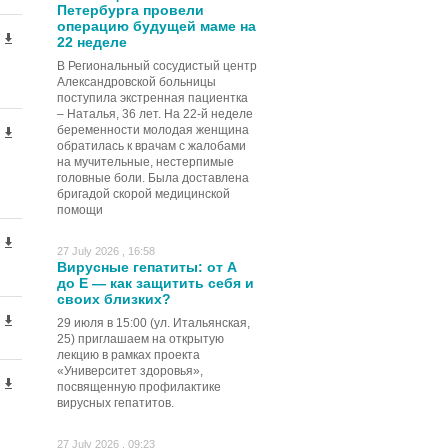
Петербурга провели
операцию будущей маме на
22 неделе
В Региональный сосудистый центр
Александровской больницы
поступила экстренная пациентка
– Наталья, 36 лет. На 22-й неделе
беременности молодая женщина
обратилась к врачам с жалобами
на мучительные, нестерпимые
головные боли. Была доставлена
бригадой скорой медицинской
помощи
27 July 2026 , 16:58
Вирусные гепатиты: от А
до Е — как защитить себя и
своих близких?
29 июля в 15:00 (ул. Итальянская,
25) приглашаем на открытую
лекцию в рамках проекта
«Университет здоровья»,
посвященную профилактике
вирусных гепатитов.
27 July 2026 , 09:23