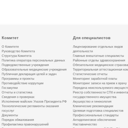
Комитет
Для специалистов
О Комитете
Лицензирование отдельных видов
Руководство Комитета
деятельности
Структура Комитета
Главные внештатные специалисты
Политика оператора персональных данных
Районные отделы здравоохранения
Подведомственные учреждения
Обязательное медицинское страхов
Образовательные медицинские учреждения
Территориальная аттестационная ко
Публичная декларация целей и задач
Статистические отчеты
Программы и проекты
Мониторинг заработной платы
Противодействие коррупции
Мониторинг записи на прием к врачу
Госзакупки
Передача неиспользуемого имущест
Отчеты и статистика
Реестр собственности СПб и инвент
Сведения о проверках
государственного имущества
Исполнение майских Указов Президента РФ
Акушерство и гинекология
Технологические регламенты оказания
Клинические рекомендации
госуслуг
Целевая подготовка специалистов
Документы
Профессиональные стандарты
Порядок обжалования
Антидопинговое обеспечение
Профилактика правонарушений
Наставничество