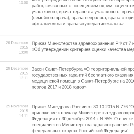
13:00
работ, связанных с посещением одним пациенто
участкового, врача-терапевта участкового, врач
(семейного врача), врача-невролога, врача-отори
офтальмолога и врача-акушера-гинеколога»
29 December
Приказ Министерства здравоохранения РФ от 7 
2015
«Об утверждении критериев оценки качества м
13:00
29 December
Закон Санкт-Петербурга «О территориальной пр
2015
государственных гарантий бесплатного оказания
12:11
медицинской помощи в Санкт-Петербурге на 2016
период 2017 и 2018 годов»
25 November
Приказ Минздрава России от 30.10.2015 N 776 "
2015
приложение к приказу Министерства здравоохра
14:11
Федерации от 30 декабря 2014 г. N 959 "О списк
специалистов Министерства здравоохранения Р
федеральных округах Российской Федерации"