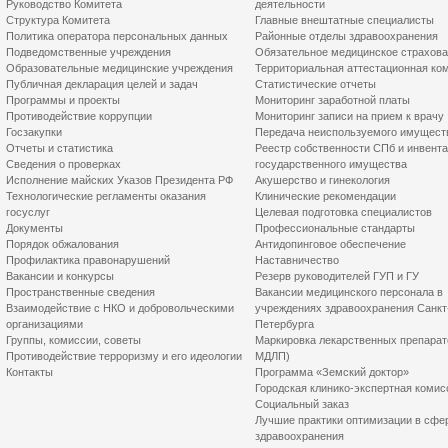
Руководство Комитета
деятельности
Структура Комитета
Главные внештатные специалисты
Политика оператора персональных данных
Районные отделы здравоохранения
Подведомственные учреждения
Обязательное медицинское страхов
Образовательные медицинские учреждения
Территориальная аттестационная ко
Публичная декларация целей и задач
Статистические отчеты
Программы и проекты
Мониторинг заработной платы
Противодействие коррупции
Мониторинг записи на прием к врачу
Госзакупки
Передача неиспользуемого имущест
Отчеты и статистика
Реестр собственности СПб и инвент
Сведения о проверках
государственного имущества
Исполнение майских Указов Президента РФ
Акушерство и гинекология
Технологические регламенты оказания
Клинические рекомендации
госуслуг
Целевая подготовка специалистов
Документы
Профессиональные стандарты
Порядок обжалования
Антидопинговое обеспечение
Профилактика правонарушений
Наставничество
Вакансии и конкурсы
Резерв руководителей ГУП и ГУ
Пространственные сведения
Вакансии медицинского персонала в
Взаимодействие с НКО и добровольческими
учреждениях здравоохранения Санкт
организациями
Петербурга
Группы, комиссии, советы
Маркировка лекарственных препарат
Противодействие терроризму и его идеологии
МДЛП)
Контакты
Программа «Земский доктор»
Городская клинико-экспертная комис
Социальный заказ
Лучшие практики оптимизации в сфе
здравоохранения