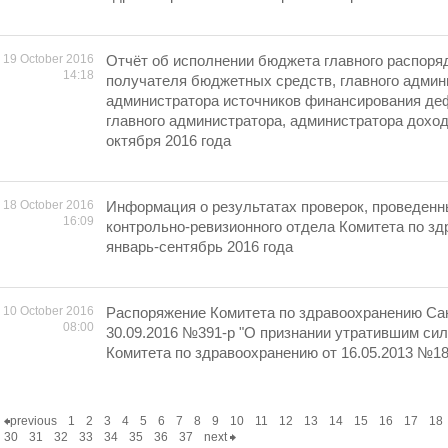
19 October 2016
Отчёт об исполнении бюджета главного распоря
14:18
получателя бюджетных средств, главного админ
администратора источников финансирования де
главного администратора, администратора дохо
октября 2016 года
18 October 2016
Информация о результатах проверок, проведен
16:09
контрольно-ревизионного отдела Комитета по зд
январь-сентябрь 2016 года
10 October 2016
Распоряжение Комитета по здравоохранению Сан
08:00
30.09.2016 №391-р "О признании утратившим си
Комитета по здравоохранению от 16.05.2013 №18
previous
1
2
3
4
5
6
7
8
9
10
11
12
13
14
15
16
17
18
30
31
32
33
34
35
36
37
next