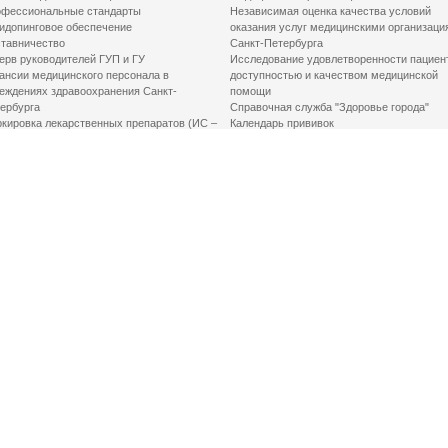
фессиональные стандарты
Независимая оценка качества условий
идопинговое обеспечение
оказания услуг медицинскими организаци
тавничество
Санкт-Петербурга
ерв руководителей ГУП и ГУ
Исследование удовлетворенности пациен
ансии медицинского персонала в
доступностью и качеством медицинской
еждениях здравоохранения Санкт-
помощи
ербурга
Справочная служба "Здоровье города"
кировка лекарственных препаратов (ИС –
Календарь прививок
ЛП)
График закрытия роддомов
грамма «Земский доктор»
Акушерство и гинекология
одская клинико-экспертная комиссия
Здоровье детей
иальный заказ
Донорство крови
шие практики оптимизации в сфере
Государственные услуги
авоохранения
Совет по защите прав пациентов
Мероприятия по улучшению качества жиз
инвалидов
Первая помощь
ВАЖНО ЗНАТЬ
Фонд «Круг добра»
Маршрутизация пациентов в медицинские
организации
Как оформить медсправку для владения
оружием
Доступная среда
Медицинская реабилитация для взрослых
Медицинская реабилитация для детей
Справочная информация
Кабиенты медико-психологического