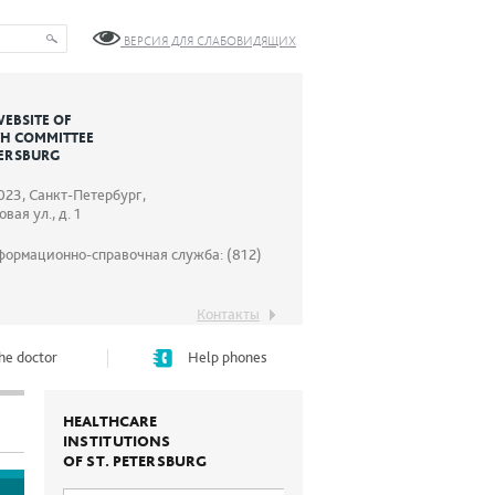
ВЕРСИЯ ДЛЯ СЛАБОВИДЯЩИХ
WEBSITE OF
TH COMMITTEE
TERSBURG
023, Санкт-Петербург,
вая ул., д. 1
формационно-справочная служба: (812)
Контакты
he doctor
Help phones
HEALTHCARE
INSTITUTIONS
OF ST. PETERSBURG