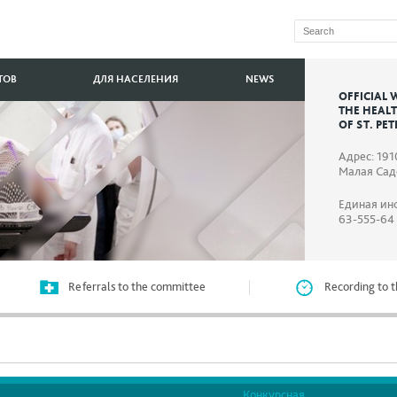
ТОВ
ДЛЯ НАСЕЛЕНИЯ
NEWS
OFFICIAL 
THE HEAL
OF ST. PE
Адрес: 191
Малая Садо
Единая ин
63-555-64
Referrals to the committee
Recording to t
Конкурсная