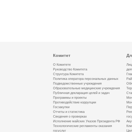
Комитет
Дл
О Комитете
Лиц
Руководство Комитета
дея
Структура Комитета
Гла
Политика оператора персональных данных
Рай
Подведомственные учреждения
Обя
Образовательные медицинские учреждения
Тер
Публичная декларация целей и задач
Ста
Программы и проекты
Мон
Противодействие коррупции
Мон
Госзакупки
Пер
Отчеты и статистика
Рее
Сведения о проверках
гос
Исполнение майских Указов Президента РФ
Аку
Технологические регламенты оказания
Кли
госуслуг
Цел