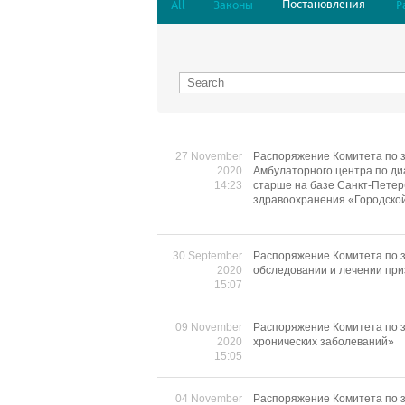
Постановления
All
Законы
Р
27 November
Распоряжение Комитета по з
2020
Амбулаторного центра по ди
14:23
старше на базе Санкт-Петер
здравоохранения «Городско
30 September
Распоряжение Комитета по з
2020
обследовании и лечении при
15:07
09 November
Распоряжение Комитета по з
2020
хронических заболеваний»
15:05
04 November
Распоряжение Комитета по з