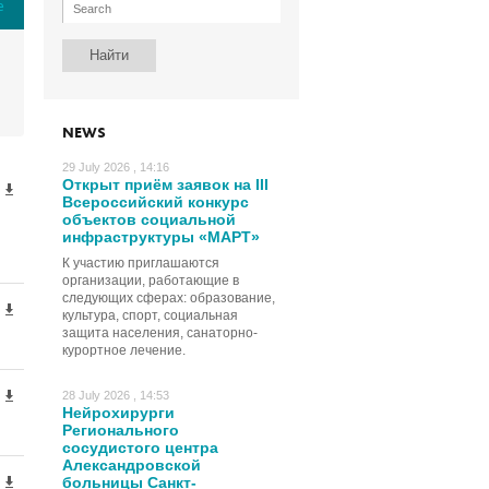
е
NEWS
29 July 2026 , 14:16
Открыт приём заявок на III
Всероссийский конкурс
объектов социальной
инфраструктуры «МАРТ»
К участию приглашаются
организации, работающие в
следующих сферах: образование,
культура, спорт, социальная
защита населения, санаторно-
курортное лечение.
28 July 2026 , 14:53
Нейрохирурги
Регионального
сосудистого центра
Александровской
больницы Санкт-