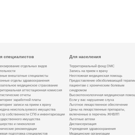
я специалистов
Для населения
ензирование отдельных видов
Территориальный фонд ОМС
тельности
Запись на прием к врачу
вные внештатные специалисты
Неотложная медицинская помощь
онные отделы здравоохранения
Предоставление обезболивающей терапи
зательное медицинское страхование
пациентам с хроническим болевым
риториальная аттестационная комиссия
синдромом
тистические отчеты
Высокотехнологичная медицинская помо
иторинг заработной платы
Если у вас нарушение слуха
иторинг записи на прием к врачу
Льготное лекарственное обеспечение
едача неиспользуемого имущества
Цены на лекарственные препараты,
стр собственности СПб и инвентаризации
включенные в перечень ЖНВЛП
ударственного имущества
Льготные аптеки
шерство и гинекология
Диспансеризация
нические рекомендации
Учреждения здравоохранения
евая подготовка специалистов
Медицинские организации