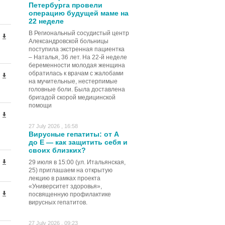
Петербурга провели
операцию будущей маме на
22 неделе
В Региональный сосудистый центр
Александровской больницы
поступила экстренная пациентка
– Наталья, 36 лет. На 22-й неделе
беременности молодая женщина
обратилась к врачам с жалобами
на мучительные, нестерпимые
головные боли. Была доставлена
бригадой скорой медицинской
помощи
27 July 2026 , 16:58
Вирусные гепатиты: от А
до Е — как защитить себя и
своих близких?
29 июля в 15:00 (ул. Итальянская,
25) приглашаем на открытую
лекцию в рамках проекта
«Университет здоровья»,
посвященную профилактике
вирусных гепатитов.
27 July 2026 , 09:23