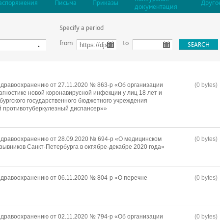
аспоряжения
Письма
Приказы
Друго
документация
Specify a period
from
to
дравоохранению от 27.11.2020 № 863-р «Об организации
(0 bytes)
агностике новой коронавирусной инфекции у лиц 18 лет и
бургского государственного бюджетного учреждения
й противотуберкулезный диспансер»»
дравоохранению от 28.09.2020 № 694-р «О медицинском
(0 bytes)
зывников Санкт-Петербурга в октябре-декабре 2020 года»
дравоохранению от 06.11.2020 № 804-р «О перечне
(0 bytes)
дравоохранению от 02.11.2020 № 794-р «Об организации
(0 bytes)