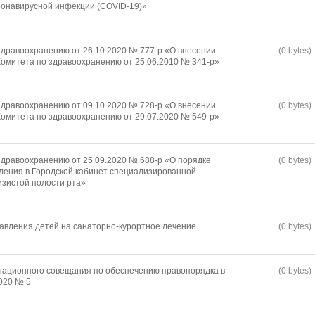
ронавирусной инфекции (COVID-19)»
дравоохранению от 26.10.2020 № 777-р «О внесении
(0 bytes)
омитета по здравоохранению от 25.06.2010 № 341-р»
дравоохранению от 09.10.2020 № 728-р «О внесении
(0 bytes)
омитета по здравоохранению от 29.07.2020 № 549-р»
дравоохранению от 25.09.2020 № 688-р «О порядке
(0 bytes)
ления в Городской кабинет специализированной
изистой полости рта»
авления детей на санаторно-курортное лечение
(0 bytes)
национного совещания по обеспечению правопорядка в
(0 bytes)
2020 № 5