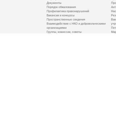
Документы
Про
Порядок обжалования
Ант
Профилактика правонарушений
Нас
Вакансии и конкурсы
Рез
Пространственные сведения
Вак
Взаимодействие с НКО и добровольческими
учр
организациями
Пет
Группы, комиссии, советы
Мар
Противодействие терроризму и его идеологии
МД
Контакты
Про
Гор
Соц
Луч
здр