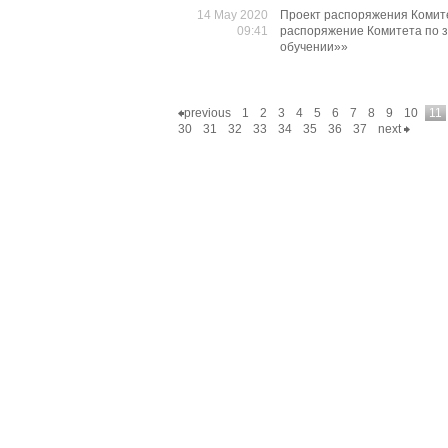
14 May 2020
Проект распоряжения Комит
09:41
распоряжение Комитета по з
обучении»»
previous
1
2
3
4
5
6
7
8
9
10
11
30
31
32
33
34
35
36
37
next