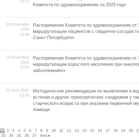
16:12
Комитета по здравоохранению за 2025 год»
20 November
Распоряжение Комитета по здравоохранению от 
2025
маршрутизации пациентов с сердечно-сосудист
16:48
Санкт-Петербурге»
20 November
Распоряжение Комитета по здравоохранению от 
2025
маршрутизации взрослого населения при онколо
11:04
заболеваниях»
23 June 2025
Методические рекомендации по выявлению и ве
15:56
астении и других гериатрических синдромов у па
старческого возраста при оказании первичной м
помощи
1
2
3
4
5
6
7
8
9
10
11
12
13
14
15
16
17
18
19
20
2
33
34
35
36
37
next