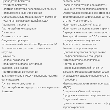
Руководство Комитета
деятельности
Структура Комитета
Главные внештатные специалисты
Политика оператора персональных данных
Районные отделы здравоохранения
Подведомственные учреждения
Обязательное медицинское страхов
Образовательные медицинские учреждения
Территориальная аттестационная ко
Публичная декларация целей и задач
Статистические отчеты
Программы и проекты
Мониторинг заработной платы
Противодействие коррупции
Мониторинг записи на прием к врачу
Госзакупки
Передача неиспользуемого имущест
Отчеты и статистика
Реестр собственности СПб и инвент
Сведения о проверках
государственного имущества
Исполнение майских Указов Президента РФ
Акушерство и гинекология
Технологические регламенты оказания
Клинические рекомендации
госуслуг
Целевая подготовка специалистов
Документы
Профессиональные стандарты
Порядок обжалования
Антидопинговое обеспечение
Профилактика правонарушений
Наставничество
Вакансии и конкурсы
Резерв руководителей ГУП и ГУ
Пространственные сведения
Вакансии медицинского персонала в
Взаимодействие с НКО и добровольческими
учреждениях здравоохранения Санкт
организациями
Петербурга
Группы, комиссии, советы
Маркировка лекарственных препарат
Противодействие терроризму и его идеологии
МДЛП)
Контакты
Программа «Земский доктор»
Городская клинико-экспертная комис
Социальный заказ
Лучшие практики оптимизации в сфе
здравоохранения