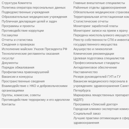
Структура Комитета
Главные внештатные специалисты
Политика оператора персональных данных
Районные отделы здравоохранения
Подведомственные учреждения
Обязательное медицинское страхов
Образовательные медицинские учреждения
Территориальная аттестационная ко
Публичная декларация целей и задач
Статистические отчеты
Программы и проекты
Мониторинг заработной платы
Противодействие коррупции
Мониторинг записи на прием к врачу
Госзакупки
Передача неиспользуемого имущест
Отчеты и статистика
Реестр собственности СПб и инвент
Сведения о проверках
государственного имущества
Исполнение майских Указов Президента РФ
Акушерство и гинекология
Технологические регламенты оказания
Клинические рекомендации
госуслуг
Целевая подготовка специалистов
Документы
Профессиональные стандарты
Порядок обжалования
Антидопинговое обеспечение
Профилактика правонарушений
Наставничество
Вакансии и конкурсы
Резерв руководителей ГУП и ГУ
Пространственные сведения
Вакансии медицинского персонала в
Взаимодействие с НКО и добровольческими
учреждениях здравоохранения Санкт
организациями
Петербурга
Группы, комиссии, советы
Маркировка лекарственных препарат
Противодействие терроризму и его идеологии
МДЛП)
Контакты
Программа «Земский доктор»
Городская клинико-экспертная комис
Социальный заказ
Лучшие практики оптимизации в сфе
здравоохранения