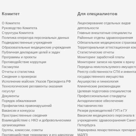
Комитет
Для специалистов
О Комитете
Лицензирование отдельных видов
Руководство Комитета
деятельности
Структура Комитета
Главные внештатные специалисты
Политика оператора персональных данных
Районные отделы здравоохранения
Подведомственные учреждения
Обязательное медицинское страхов
Образовательные медицинские учреждения
Территориальная аттестационная ко
Публичная декларация целей и задач
Статистические отчеты
Программы и проекты
Мониторинг заработной платы
Противодействие коррупции
Мониторинг записи на прием к врачу
Госзакупки
Передача неиспользуемого имущест
Отчеты и статистика
Реестр собственности СПб и инвент
Сведения о проверках
государственного имущества
Исполнение майских Указов Президента РФ
Акушерство и гинекология
Технологические регламенты оказания
Клинические рекомендации
госуслуг
Целевая подготовка специалистов
Документы
Профессиональные стандарты
Порядок обжалования
Антидопинговое обеспечение
Профилактика правонарушений
Наставничество
Вакансии и конкурсы
Резерв руководителей ГУП и ГУ
Пространственные сведения
Вакансии медицинского персонала в
Взаимодействие с НКО и добровольческими
учреждениях здравоохранения Санкт
организациями
Петербурга
Группы, комиссии, советы
Маркировка лекарственных препарат
Противодействие терроризму и его идеологии
МДЛП)