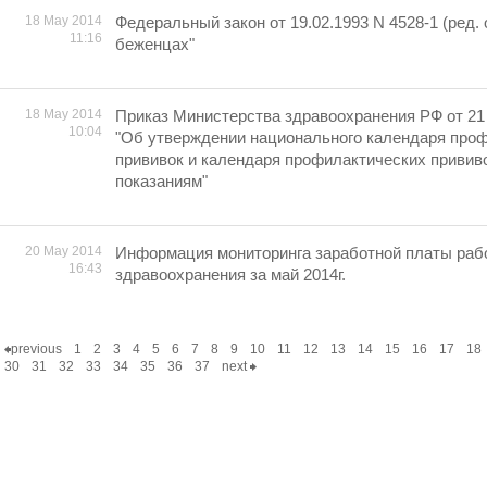
18 May 2014
Федеральный закон от 19.02.1993 N 4528-1 (ред. о
11:16
беженцах"
18 May 2014
Приказ Министерства здравоохранения РФ от 21 
10:04
"Об утверждении национального календаря про
прививок и календаря профилактических привив
показаниям"
20 May 2014
Информация мониторинга заработной платы раб
16:43
здравоохранения за май 2014г.
previous
1
2
3
4
5
6
7
8
9
10
11
12
13
14
15
16
17
18
30
31
32
33
34
35
36
37
next