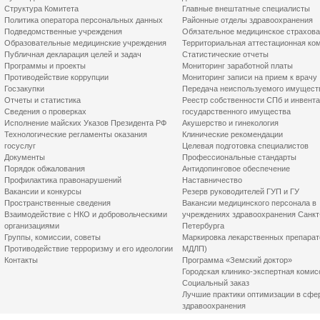
Структура Комитета
Главные внештатные специалисты
Политика оператора персональных данных
Районные отделы здравоохранения
Подведомственные учреждения
Обязательное медицинское страхов
Образовательные медицинские учреждения
Территориальная аттестационная ко
Публичная декларация целей и задач
Статистические отчеты
Программы и проекты
Мониторинг заработной платы
Противодействие коррупции
Мониторинг записи на прием к врачу
Госзакупки
Передача неиспользуемого имущест
Отчеты и статистика
Реестр собственности СПб и инвент
Сведения о проверках
государственного имущества
Исполнение майских Указов Президента РФ
Акушерство и гинекология
Технологические регламенты оказания
Клинические рекомендации
госуслуг
Целевая подготовка специалистов
Документы
Профессиональные стандарты
Порядок обжалования
Антидопинговое обеспечение
Профилактика правонарушений
Наставничество
Вакансии и конкурсы
Резерв руководителей ГУП и ГУ
Пространственные сведения
Вакансии медицинского персонала в
Взаимодействие с НКО и добровольческими
учреждениях здравоохранения Санкт
организациями
Петербурга
Группы, комиссии, советы
Маркировка лекарственных препарат
Противодействие терроризму и его идеологии
МДЛП)
Контакты
Программа «Земский доктор»
Городская клинико-экспертная комис
Социальный заказ
Лучшие практики оптимизации в сфе
здравоохранения