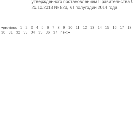
утвержденного постановлением Правительства С
29.10.2013 № 829, в I полугодии 2014 года
previous
1
2
3
4
5
6
7
8
9
10
11
12
13
14
15
16
17
18
30
31
32
33
34
35
36
37
next