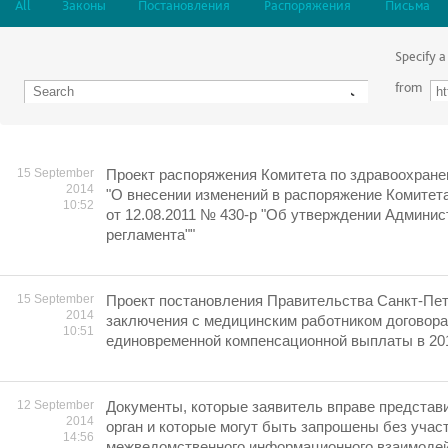
All
Законы
Постановления
Распоряжения
Письма
Specify a
from
15 September
Проект распоряжения Комитета по здравоохране
2014
"О внесении изменений в распоряжение Комитет
10:52
от 12.08.2011 № 430-р "Об утверждении Админис
регламента""
15 September
Проект постановления Правительства Санкт-Пет
2014
заключения с медицинским работником договора
10:51
единовременной компенсационной выплаты в 201
12 September
Документы, которые заявитель вправе представ
2014
орган и которые могут быть запрошены без учас
14:56
межведомственного информационного взаимодей