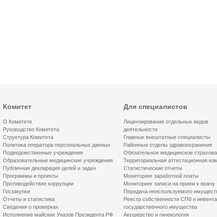
Комитет
Для специалистов
О Комитете
Лицензирование отдельных видов
Руководство Комитета
деятельности
Структура Комитета
Главные внештатные специалисты
Политика оператора персональных данных
Районные отделы здравоохранения
Подведомственные учреждения
Обязательное медицинское страхов
Образовательные медицинские учреждения
Территориальная аттестационная ко
Публичная декларация целей и задач
Статистические отчеты
Программы и проекты
Мониторинг заработной платы
Противодействие коррупции
Мониторинг записи на прием к врачу
Госзакупки
Передача неиспользуемого имущест
Отчеты и статистика
Реестр собственности СПб и инвент
Сведения о проверках
государственного имущества
Исполнение майских Указов Президента РФ
Акушерство и гинекология