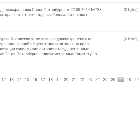
дравоохранению Санкт-Петербурга от 22.09.2014 №738-
(0 bytes)
катора соответствия кодов заболеваний клинико-
урсной комиссии Комитета по здравоохранению по
(0 bytes)
ора организаций общественного питания на право
анизации социального питания в государственных
х Санкт-Петербурга, подведомственных Комитету по
12
13
14
15
16
17
18
19
20
21
22
23
24
25
26
27
28
29