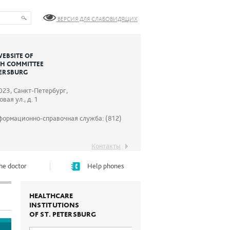
ВЕРСИЯ ДЛЯ СЛАБОВИДЯЩИХ
WEBSITE OF
TH COMMITTEE
TERSBURG
023, Санкт-Петербург,
вая ул., д. 1
формационно-справочная служба: (812)
Контакты
he doctor
Help phones
HEALTHCARE
INSTITUTIONS
OF ST. PETERSBURG