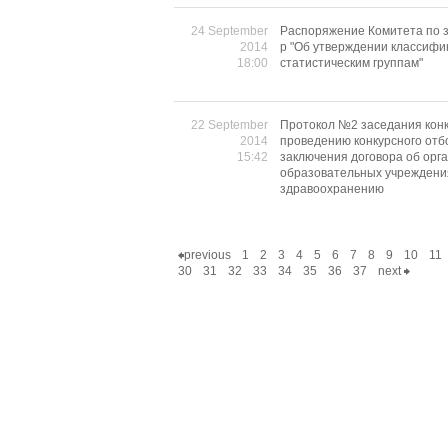
24 September
Распоряжение Комитета по з
2014
p "Об утверждении классифи
18:00
статистическим группам"
22 September
Протокол №2 заседания конк
2014
проведению конкурсного отб
15:42
заключения договора об орг
образовательных учреждения
здравоохранению
previous
1
2
3
4
5
6
7
8
9
10
11
30
31
32
33
34
35
36
37
next