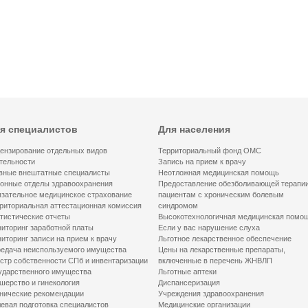
я специалистов
Для населения
ензирование отдельных видов
Территориальный фонд ОМС
тельности
Запись на прием к врачу
вные внештатные специалисты
Неотложная медицинская помощь
онные отделы здравоохранения
Предоставление обезболивающей терапи
зательное медицинское страхование
пациентам с хроническим болевым
риториальная аттестационная комиссия
синдромом
тистические отчеты
Высокотехнологичная медицинская помо
иторинг заработной платы
Если у вас нарушение слуха
иторинг записи на прием к врачу
Льготное лекарственное обеспечение
едача неиспользуемого имущества
Цены на лекарственные препараты,
стр собственности СПб и инвентаризации
включенные в перечень ЖНВЛП
ударственного имущества
Льготные аптеки
шерство и гинекология
Диспансеризация
нические рекомендации
Учреждения здравоохранения
евая подготовка специалистов
Медицинские организации