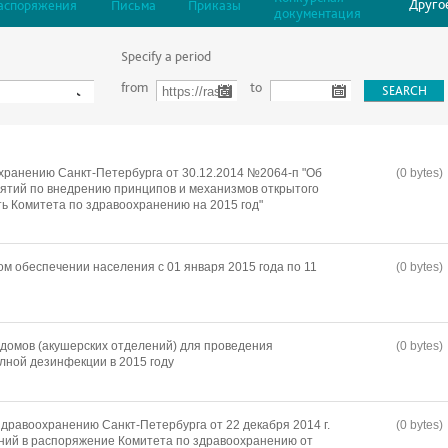
Друго
аспоряжения
Письма
Приказы
документация
Specify a period
from
to
хранению Санкт-Петербурга от 30.12.2014 №2064-п "Об
(0 bytes)
ятий по внедрению принципов и механизмов открытого
ть Комитета по здравоохранению на 2015 год"
м обеспечении населения с 01 января 2015 года по 11
(0 bytes)
домов (акушерских отделений) для проведения
(0 bytes)
лной дезинфекции в 2015 году
дравоохранению Санкт-Петербурга от 22 декабря 2014 г.
(0 bytes)
ний в распоряжение Комитета по здравоохранению от