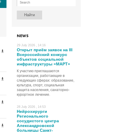
е
NEWS
29 July 2026 , 14:16
Открыт приём заявок на III
Всероссийский конкурс
объектов социальной
инфраструктуры «МАРТ»
К участию приглашаются
организации, работающие в
следующих сферах: образование,
культура, спорт, социальная
защита населения, санаторно-
курортное лечение.
28 July 2026 , 14:53
Нейрохирурги
Регионального
сосудистого центра
Александровской
больницы Санкт-