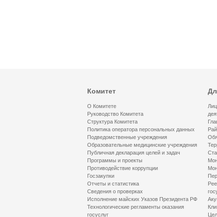
Комитет
Дл
О Комитете
Лиц
Руководство Комитета
дея
Структура Комитета
Гла
Политика оператора персональных данных
Рай
Подведомственные учреждения
Обя
Образовательные медицинские учреждения
Тер
Публичная декларация целей и задач
Ста
Программы и проекты
Мон
Противодействие коррупции
Мон
Госзакупки
Пер
Отчеты и статистика
Рее
Сведения о проверках
гос
Исполнение майских Указов Президента РФ
Аку
Технологические регламенты оказания
Кли
госуслуг
Цел