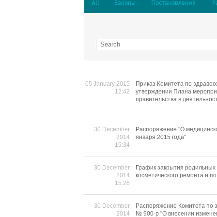
All
Законы
Постановления
Р
05 January 2015
Приказ Комитета по здравоо
12:42
утверждении Плана меропри
правительства в деятельнос
30 December
Распоряжение "О медицинско
2014
января 2015 года"
15:34
30 December
График закрытия родильных 
2014
косметического ремонта и по
15:26
30 December
Распоряжение Комитета по з
2014
№ 900-р "О внесении измене