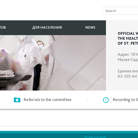
ТОВ
ДЛЯ НАСЕЛЕНИЯ
NEWS
OFFICIAL 
THE HEAL
OF ST. PE
Адрес: 191
Малая Садо
Единая ин
63-555-64
Referrals to the committee
Recording to t
Конкурсная