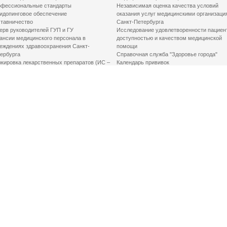
фессиональные стандарты
Независимая оценка качества условий
идопинговое обеспечение
оказания услуг медицинскими организаци
тавничество
Санкт-Петербурга
ерв руководителей ГУП и ГУ
Исследование удовлетворенности пациен
ансии медицинского персонала в
доступностью и качеством медицинской
еждениях здравоохранения Санкт-
помощи
ербурга
Справочная служба "Здоровье города"
кировка лекарственных препаратов (ИС –
Календарь прививок
ЛП)
График закрытия роддомов
грамма «Земский доктор»
Акушерство и гинекология
одская клинико-экспертная комиссия
Здоровье детей
иальный заказ
Донорство крови
шие практики оптимизации в сфере
Государственные услуги
авоохранения
Совет по защите прав пациентов
Мероприятия по улучшению качества жиз
инвалидов
Первая помощь
ВАЖНО ЗНАТЬ
Фонд «Круг добра»
Маршрутизация пациентов в медицинские
организации
Как оформить медсправку для владения
оружием
Доступная среда
Медицинская реабилитация для взрослых
Медицинская реабилитация для детей
Справочная информация
Кабиенты медико-психологического