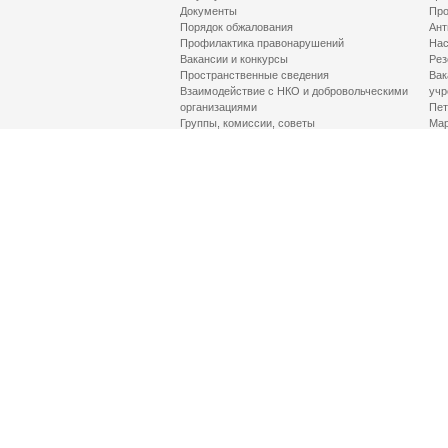
Документы
Про
Порядок обжалования
Ант
Профилактика правонарушений
Нас
Вакансии и конкурсы
Рез
Пространственные сведения
Вак
Взаимодействие с НКО и добровольческими
учр
организациями
Пет
Группы, комиссии, советы
Мар
Противодействие терроризму и его идеологии
МД
Контакты
Про
Гор
Соц
Луч
здр