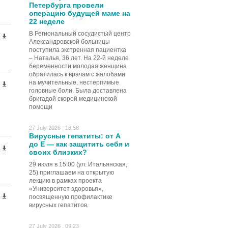
Петербурга провели
операцию будущей маме на
22 неделе
В Региональный сосудистый центр
Александровской больницы
поступила экстренная пациентка
– Наталья, 36 лет. На 22-й неделе
беременности молодая женщина
обратилась к врачам с жалобами
на мучительные, нестерпимые
головные боли. Была доставлена
бригадой скорой медицинской
помощи
27 July 2026 , 16:58
Вирусные гепатиты: от А
до Е — как защитить себя и
своих близких?
29 июля в 15:00 (ул. Итальянская,
25) приглашаем на открытую
лекцию в рамках проекта
«Университет здоровья»,
посвященную профилактике
вирусных гепатитов.
27 July 2026 , 09:23