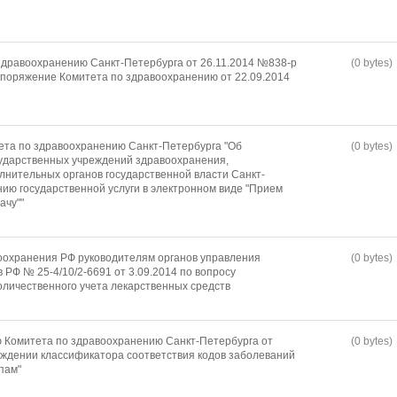
дравоохранению Санкт-Петербурга от 26.11.2014 №838-р
(0 bytes)
споряжение Комитета по здравоохранению от 22.09.2014
ета по здравоохранению Санкт-Петербурга "Об
(0 bytes)
ударственных учреждений здравоохранения,
лнительных органов государственной власти Санкт-
нию государственной услуги в электронном виде "Прием
ачу""
оохранения РФ руководителям органов управления
(0 bytes)
РФ № 25-4/10/2-6691 от 3.09.2014 по вопросу
личественного учета лекарственных средств
 Комитета по здравоохранению Санкт-Петербурга от
(0 bytes)
рждении классификатора соответствия кодов заболеваний
пам"