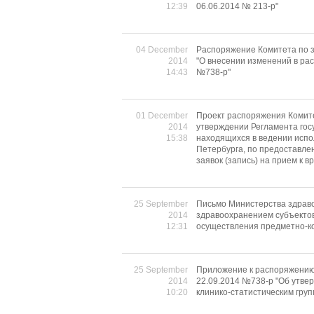
12:39
06.06.2014 № 213-р"
04 December
Распоряжение Комитета по з
2014
"О внесении изменений в ра
14:43
№738-р"
01 December
Проект распоряжения Комит
2014
утверждении Регламента гос
15:38
находящихся в ведении испо
Петербурга, по предоставле
заявок (запись) на прием к вр
25 September
Письмо Министерства здрав
2014
здравоохранением субъектов 
12:31
осуществления предметно-ко
25 September
Приложение к распоряжению
2014
22.09.2014 №738-p "Об утве
10:20
клинико-статистическим груп