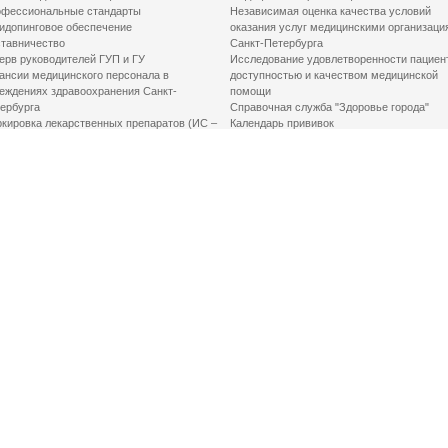
фессиональные стандарты
Независимая оценка качества условий
идопинговое обеспечение
оказания услуг медицинскими организаци
тавничество
Санкт-Петербурга
ерв руководителей ГУП и ГУ
Исследование удовлетворенности пациен
ансии медицинского персонала в
доступностью и качеством медицинской
еждениях здравоохранения Санкт-
помощи
ербурга
Справочная служба "Здоровье города"
кировка лекарственных препаратов (ИС –
Календарь прививок
ЛП)
График закрытия роддомов
грамма «Земский доктор»
Акушерство и гинекология
одская клинико-экспертная комиссия
Здоровье детей
иальный заказ
Донорство крови
шие практики оптимизации в сфере
Государственные услуги
авоохранения
Совет по защите прав пациентов
Мероприятия по улучшению качества жиз
инвалидов
Первая помощь
ВАЖНО ЗНАТЬ
Фонд «Круг добра»
Маршрутизация пациентов в медицинские
организации
Как оформить медсправку для владения
оружием
Доступная среда
Медицинская реабилитация для взрослых
Медицинская реабилитация для детей
Справочная информация
Кабиенты медико-психологического