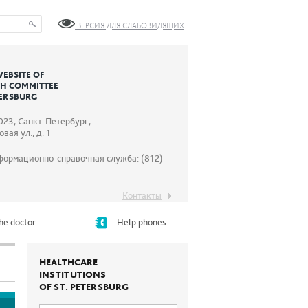
ВЕРСИЯ ДЛЯ СЛАБОВИДЯЩИХ
WEBSITE OF
TH COMMITTEE
TERSBURG
023, Санкт-Петербург,
вая ул., д. 1
формационно-справочная служба: (812)
Контакты
he doctor
Help phones
HEALTHCARE
INSTITUTIONS
OF ST. PETERSBURG