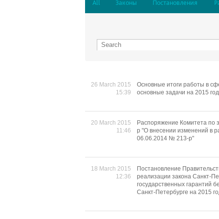
All
Законы
Постановления
Р
26 March 2015
Основные итоги работы в сф
15:39
основные задачи на 2015 год
20 March 2015
Распоряжение Комитета по з
11:46
р "О внесении изменений в 
06.06.2014 № 213-р"
18 March 2015
Постановление Правительств
12:36
реализации закона Санкт-Пе
государственных гарантий б
Санкт-Петербурге на 2015 го