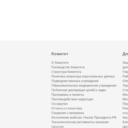
Комитет
Дл
О Комитете
Лиц
Руководство Комитета
дея
Структура Комитета
Гла
Политика оператора персональных данных
Рай
Подведомственные учреждения
Обя
Образовательные медицинские учреждения
Тер
Публичная декларация целей и задач
Ста
Программы и проекты
Мон
Противодействие коррупции
Мон
Госзакупки
Пер
Отчеты и статистика
Рее
Сведения о проверках
гос
Исполнение майских Указов Президента РФ
Аку
Технологические регламенты оказания
Кли
госуслуг
Цел