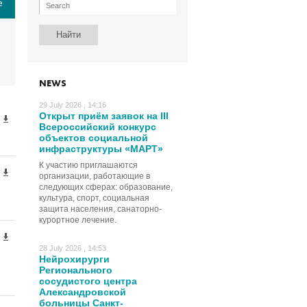
е
NEWS
29 July 2026 , 14:16
Открыт приём заявок на III
Всероссийский конкурс
объектов социальной
инфраструктуры «МАРТ»
К участию приглашаются
организации, работающие в
следующих сферах: образование,
культура, спорт, социальная
защита населения, санаторно-
курортное лечение.
28 July 2026 , 14:53
Нейрохирурги
Регионального
сосудистого центра
Александровской
больницы Санкт-