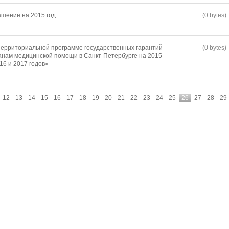
шение на 2015 год
(0 bytes)
Территориальной программе государственных гарантий
(0 bytes)
анам медицинской помощи в Санкт-Петербурге на 2015
16 и 2017 годов»
12
13
14
15
16
17
18
19
20
21
22
23
24
25
26
27
28
29