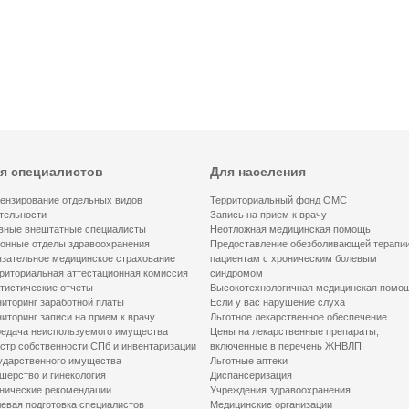
я специалистов
Для населения
ензирование отдельных видов
Территориальный фонд ОМС
тельности
Запись на прием к врачу
вные внештатные специалисты
Неотложная медицинская помощь
онные отделы здравоохранения
Предоставление обезболивающей терапи
зательное медицинское страхование
пациентам с хроническим болевым
риториальная аттестационная комиссия
синдромом
тистические отчеты
Высокотехнологичная медицинская помо
иторинг заработной платы
Если у вас нарушение слуха
иторинг записи на прием к врачу
Льготное лекарственное обеспечение
едача неиспользуемого имущества
Цены на лекарственные препараты,
стр собственности СПб и инвентаризации
включенные в перечень ЖНВЛП
ударственного имущества
Льготные аптеки
шерство и гинекология
Диспансеризация
нические рекомендации
Учреждения здравоохранения
евая подготовка специалистов
Медицинские организации