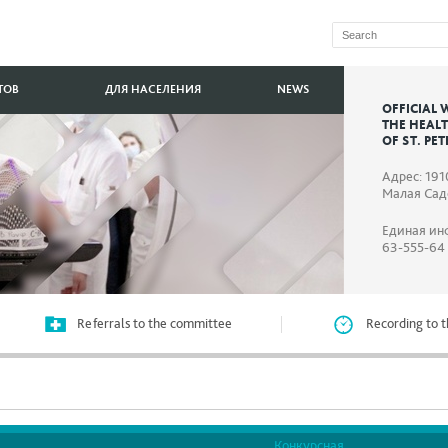
ТОВ
ДЛЯ НАСЕЛЕНИЯ
NEWS
OFFICIAL 
THE HEAL
OF ST. PE
Адрес: 191
Малая Садо
Единая ин
63-555-64
Referrals to the committee
Recording to t
Конкурсная