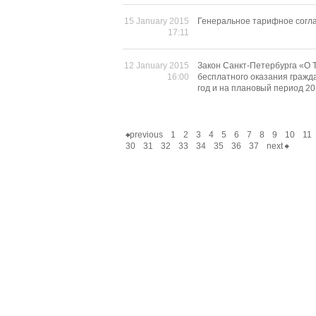
15 January 2015
Генеральное тарифное согла
17:11
12 January 2015
Закон Санкт-Петербурга «О 
16:00
бесплатного оказания гражд
год и на плановый период 20
previous
1
2
3
4
5
6
7
8
9
10
11
30
31
32
33
34
35
36
37
next