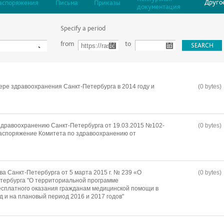
Друго
аспоряжения
Письма
Приказы
документация
Specify a period
from
to
ере здравоохранения Санкт-Петербурга в 2014 году и
(0 bytes)
дравоохранению Санкт-Петербурга от 19.03.2015 №102-
(0 bytes)
распоряжение Комитета по здравоохранению от
а Санкт-Петербурга от 5 марта 2015 г. № 239 «О
(0 bytes)
тербурга "О территориальной программе
есплатного оказания гражданам медицинской помощи в
д и на плановый период 2016 и 2017 годов"