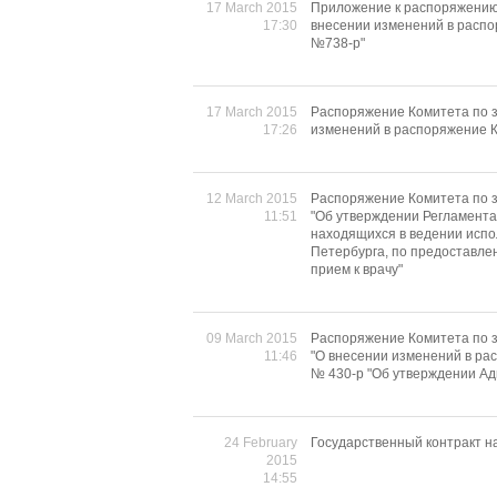
17 March 2015
Приложение к распоряжению 
17:30
внесении изменений в распо
№738-р"
17 March 2015
Распоряжение Комитета по з
17:26
изменений в распоряжение К
12 March 2015
Распоряжение Комитета по з
11:51
"Об утверждении Регламента
находящихся в ведении испо
Петербурга, по предоставлен
прием к врачу"
09 March 2015
Распоряжение Комитета по з
11:46
"О внесении изменений в ра
№ 430-р "Об утверждении Ад
24 February
Государственный контракт 
2015
14:55