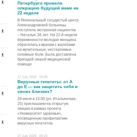
Петербурга провели
операцию будущей маме на
22 неделе
В Региональный сосудистый центр
Александровской больницы
поступила экстренная пациентка
– Наталья, 36 лет. На 22-й неделе
беременности молодая женщина
обратилась к врачам с жалобами
на мучительные, нестерпимые
головные боли. Была доставлена
бригадой скорой медицинской
помощи
27 July 2026 , 16:58
Вирусные гепатиты: от А
до Е — как защитить себя и
своих близких?
29 июля в 15:00 (ул. Итальянская,
25) приглашаем на открытую
лекцию в рамках проекта
«Университет здоровья»,
посвященную профилактике
вирусных гепатитов.
27 July 2026 , 09:23