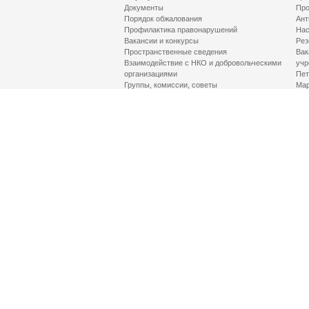
Документы
Про
Порядок обжалования
Ант
Профилактика правонарушений
Нас
Вакансии и конкурсы
Рез
Пространственные сведения
Вак
Взаимодействие с НКО и добровольческими
учр
организациями
Пет
Группы, комиссии, советы
Мар
Противодействие терроризму и его идеологии
МД
Контакты
Про
Гор
Соц
Луч
здр